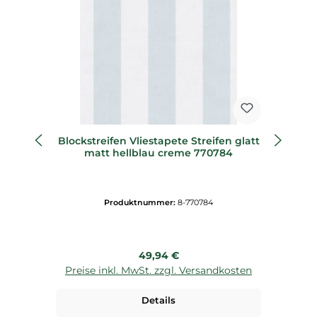
Blockstreifen Vliestapete Streifen glatt
Un
matt hellblau creme 770784
Produktnummer:
8-770784
Regulärer Preis:
49,94 €
Preise inkl. MwSt. zzgl. Versandkosten
P
Details