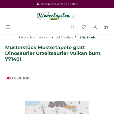
Kostenloser Versand ab 10 €
Zum Hauptinhalt springen
Du hast 0 Produ
Sie sind hier:
Marken
AS Creation
Lilly & Luis
Musterstück Mustertapete glatt
Dinosaurier Urzeitsaurier Vulkan bunt
771401
Bildergalerie überspringen