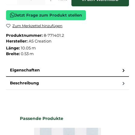
Jetzt Frage zum Produkt stellen
Zum Merkzettel hinzufügen
Produktnummer:
8-771401.2
Hersteller:
AS Creation
Länge:
10.05 m
Breite:
0.53 m
Eigenschaften
Beschreibung
Produktgalerie überspringen
Passende Produkte