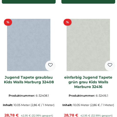
Rabatt
Rabatt
%
%
Jugend Tapete graublau
einfarbig Jugend Tapete
Kids Walls Marburg 32408
grün grau Kids Walls
Marburg 32416
Produktnummer:
6-32408.1
Produktnummer:
6-32416.1
Inhalt:
10.05 Meter
(2,86 € / 1 Meter)
Inhalt:
10.05 Meter
(2,86 € / 1 Meter)
Verkaufspreis:
Verkaufspreis:
28,78 €
Regulärer Preis:
28,78 €
Regulärer Preis:
42,95 €
(32.99% gespart)
42,95 €
(32.99% gespart)