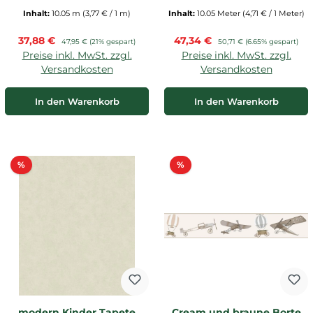
Inhalt:
10.05 m
(3,77 € / 1 m)
Inhalt:
10.05 Meter
(4,71 € / 1 Meter)
Verkaufspreis:
Verkaufspreis:
37,88 €
Regulärer Preis:
47,34 €
Regulärer Preis:
47,95 €
(21% gespart)
50,71 €
(6.65% gespart)
Preise inkl. MwSt. zzgl.
Preise inkl. MwSt. zzgl.
Versandkosten
Versandkosten
In den Warenkorb
In den Warenkorb
Rabatt
Rabatt
%
%
modern Kinder Tapete
Cream und braune Borte