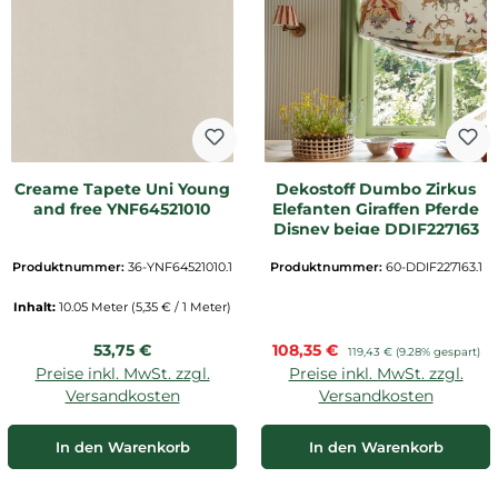
Creame Tapete Uni Young
Dekostoff Dumbo Zirkus
and free YNF64521010
Elefanten Giraffen Pferde
Disney beige DDIF227163
Produktnummer:
36-YNF64521010.1
Produktnummer:
60-DDIF227163.1
Inhalt:
10.05 Meter
(5,35 € / 1 Meter)
Regulärer Preis:
Verkaufspreis:
53,75 €
108,35 €
Regulärer Preis:
119,43 €
(9.28% gespart)
Preise inkl. MwSt. zzgl.
Preise inkl. MwSt. zzgl.
Versandkosten
Versandkosten
In den Warenkorb
In den Warenkorb