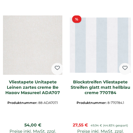
Rabatt
%
Vliestapete Unitapete
Blockstreifen Vliestapete
Leinen zartes creme Be
Streifen glatt matt hellblau
Happy Masureel ADA707
creme 770784
Produktnummer:
88-ADA707.1
Produktnummer:
8-770784.1
Regulärer Preis:
Verkaufspreis:
54,00 €
27,55 €
Regulärer Preis:
49,94 €
(44.83% gespart)
Preise inkl. MwSt. zzgl.
Preise inkl. MwSt. zzgl.