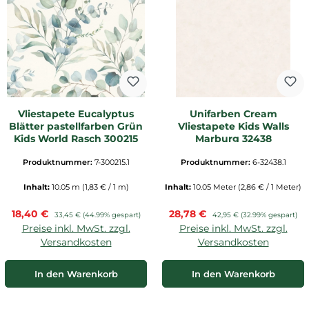
Vliestapete Eucalyptus
Unifarben Cream
Blätter pastellfarben Grün
Vliestapete Kids Walls
Kids World Rasch 300215
Marburg 32438
Produktnummer:
7-300215.1
Produktnummer:
6-32438.1
Inhalt:
10.05 m
(1,83 € / 1 m)
Inhalt:
10.05 Meter
(2,86 € / 1 Meter)
Verkaufspreis:
Verkaufspreis:
18,40 €
Regulärer Preis:
28,78 €
Regulärer Preis:
33,45 €
(44.99% gespart)
42,95 €
(32.99% gespart)
Preise inkl. MwSt. zzgl.
Preise inkl. MwSt. zzgl.
Versandkosten
Versandkosten
In den Warenkorb
In den Warenkorb