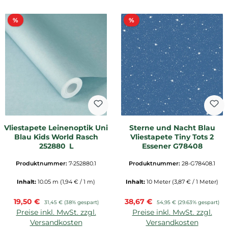
Rabatt
Rabatt
%
%
Vliestapete Leinenoptik Uni
Sterne und Nacht Blau
Blau Kids World Rasch
Vliestapete Tiny Tots 2
252880_L
Essener G78408
Produktnummer:
7-252880.1
Produktnummer:
28-G78408.1
Inhalt:
10.05 m
(1,94 € / 1 m)
Inhalt:
10 Meter
(3,87 € / 1 Meter)
Verkaufspreis:
Verkaufspreis:
19,50 €
Regulärer Preis:
38,67 €
Regulärer Preis:
31,45 €
(38% gespart)
54,95 €
(29.63% gespart)
Preise inkl. MwSt. zzgl.
Preise inkl. MwSt. zzgl.
Versandkosten
Versandkosten