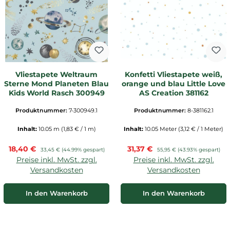
Vliestapete Weltraum
Konfetti Vliestapete weiß,
Sterne Mond Planeten Blau
orange und blau Little Love
Kids World Rasch 300949
AS Creation 381162
Produktnummer:
7-300949.1
Produktnummer:
8-381162.1
Inhalt:
10.05 m
(1,83 € / 1 m)
Inhalt:
10.05 Meter
(3,12 € / 1 Meter)
Verkaufspreis:
Verkaufspreis:
18,40 €
Regulärer Preis:
31,37 €
Regulärer Preis:
33,45 €
(44.99% gespart)
55,95 €
(43.93% gespart)
Preise inkl. MwSt. zzgl.
Preise inkl. MwSt. zzgl.
Versandkosten
Versandkosten
In den Warenkorb
In den Warenkorb