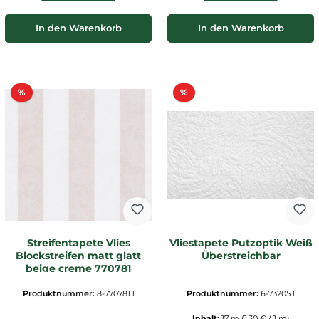
In den Warenkorb
In den Warenkorb
Rabatt
Rabatt
%
%
Streifentapete Vlies
Vliestapete Putzoptik Weiß
Blockstreifen matt glatt
Überstreichbar
beige creme 770781
Produktnummer:
8-770781.1
Produktnummer:
6-73205.1
Inhalt:
17 m
(1,30 € / 1 m)