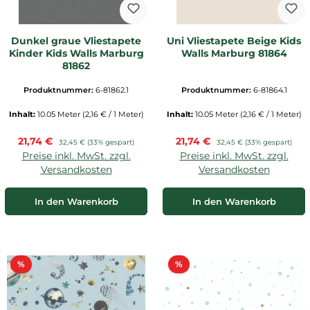
Dunkel graue Vliestapete
Uni Vliestapete Beige Kids
Kinder Kids Walls Marburg
Walls Marburg 81864
81862
Produktnummer:
6-81862.1
Produktnummer:
6-81864.1
Inhalt:
10.05 Meter
(2,16 € / 1 Meter)
Inhalt:
10.05 Meter
(2,16 € / 1 Meter)
Verkaufspreis:
Verkaufspreis:
21,74 €
Regulärer Preis:
21,74 €
Regulärer Preis:
32,45 €
(33% gespart)
32,45 €
(33% gespart)
Preise inkl. MwSt. zzgl.
Preise inkl. MwSt. zzgl.
Versandkosten
Versandkosten
In den Warenkorb
In den Warenkorb
Rabatt
Rabatt
%
%