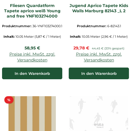
Fliesen Quardatform
Jugend Aprico Tapete Kids
Tapete aprico weiß Young
Walls Marburg 82143 _L 2
and free YNF103274000
Produktnummer:
36-YNF103274000.1
Produktnummer:
6-82143.1
Inhalt:
10.05 Meter
(5,87 € / 1 Meter)
Inhalt:
10.05 Meter
(2,96 € / 1 Meter)
Regulärer Preis:
Verkaufspreis:
58,95 €
29,78 €
Regulärer Preis:
44,45 €
(33% gespart)
Preise inkl. MwSt. zzgl.
Preise inkl. MwSt. zzgl.
Versandkosten
Versandkosten
In den Warenkorb
In den Warenkorb
Rabatt
%