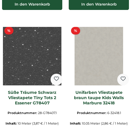
In den Warenkorb
In den Warenkorb
Rabatt
Rabatt
%
%
Süße Träume Schwarz
Unifarben Vliestapete
Vliestapete Tiny Tots 2
braun taupe Kids Walls
Essener G78407
Marburg 32418
Produktnummer:
28-G78407.1
Produktnummer:
6-32418.1
Inhalt:
10 Meter
(3,87 € / 1 Meter)
Inhalt:
10.05 Meter
(2,86 € / 1 Meter)