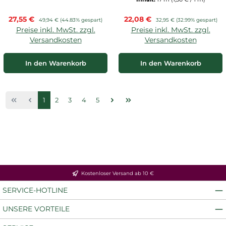
Verkaufspreis:
Verkaufspreis:
27,55 €
Regulärer Preis:
22,08 €
Regulärer Preis:
49,94 €
(44.83% gespart)
32,95 €
(32.99% gespart)
Preise inkl. MwSt. zzgl.
Preise inkl. MwSt. zzgl.
Versandkosten
Versandkosten
In den Warenkorb
In den Warenkorb
Seite
Seite
Seite
Seite
Seite
1
2
3
4
5
Kostenloser Versand ab 10 €
SERVICE-HOTLINE
UNSERE VORTEILE