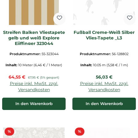
Streifen Balken Vliestapete
Fußball Creme-Weiß Silber
gelb und weiß Explore
Vlies-Tapete _L3
Eijffinger 323044
Produktnummer:
55-323044
Produktnummer:
56-128802
Inhalt:
10 Meter
(6,46 € / 1 Meter)
Inhalt:
10.05 m
(5,58 € / 1 m)
Verkaufspreis:
Regulärer Preis:
64,55 €
Regulärer Preis:
56,03 €
67,95 €
(5% gespart)
Preise inkl. MwSt. zzgl.
Preise inkl. MwSt. zzgl.
Versandkosten
Versandkosten
In den Warenkorb
In den Warenkorb
Rabatt
Rabatt
%
%