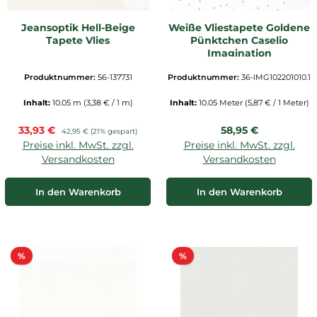
Jeansoptik Hell-Beige
Weiße Vliestapete Goldene
Tapete Vlies
Pünktchen Caselio
Imagination
Produktnummer:
56-137731
Produktnummer:
36-IMG102201010.1
Inhalt:
10.05 m
(3,38 € / 1 m)
Inhalt:
10.05 Meter
(5,87 € / 1 Meter)
Verkaufspreis:
Regulärer Preis:
33,93 €
Regulärer Preis:
58,95 €
42,95 €
(21% gespart)
Preise inkl. MwSt. zzgl.
Preise inkl. MwSt. zzgl.
Versandkosten
Versandkosten
In den Warenkorb
In den Warenkorb
Rabatt
Rabatt
%
%