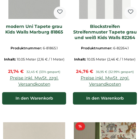
modern Uni Tapete grau
Blockstreifen
Kids Walls Marburg 81865
Streifenmuster Tapete grau
und weiß Kids Walls 82264
Produktnummer:
6-81865.1
Produktnummer:
6-82264.1
Inhalt:
10.05 Meter
(2,16 € / 1 Meter)
Inhalt:
10.05 Meter
(2,46 € / 1 Meter)
Verkaufspreis:
Verkaufspreis:
21,74 €
Regulärer Preis:
24,76 €
Regulärer Preis:
32,45 €
(33% gespart)
36,95 €
(32.99% gespart)
Preise inkl. MwSt. zzgl.
Preise inkl. MwSt. zzgl.
Versandkosten
Versandkosten
In den Warenkorb
In den Warenkorb
Rabatt
%