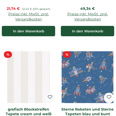
Verkaufspreis:
Regulärer Preis:
21,74 €
Regulärer Preis:
49,34 €
32,45 €
(33% gespart)
Preise inkl. MwSt. zzgl.
Preise inkl. MwSt. zzgl.
Versandkosten
Versandkosten
In den Warenkorb
In den Warenkorb
Rabatt
Rabatt
%
%
grafisch Blockstreifen
Sterne Raketen und Sterne
Tapete cream und weiß
Tapeten blau und bunt