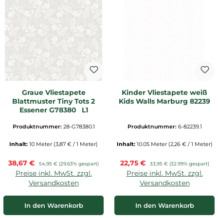
Graue Vliestapete
Kinder Vliestapete weiß
Blattmuster Tiny Tots 2
Kids Walls Marburg 82239
Essener G78380 _L1
Produktnummer:
28-G78380.1
Produktnummer:
6-82239.1
Inhalt:
10 Meter
(3,87 € / 1 Meter)
Inhalt:
10.05 Meter
(2,26 € / 1 Meter)
Verkaufspreis:
Verkaufspreis:
38,67 €
Regulärer Preis:
22,75 €
Regulärer Preis:
54,95 €
(29.63% gespart)
33,95 €
(32.99% gespart)
Preise inkl. MwSt. zzgl.
Preise inkl. MwSt. zzgl.
Versandkosten
Versandkosten
In den Warenkorb
In den Warenkorb