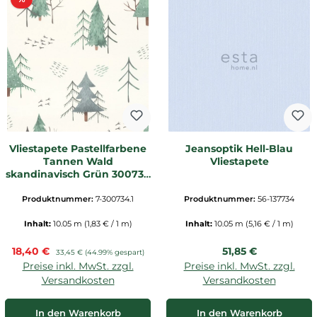
Vliestapete Pastellfarbene
Jeansoptik Hell-Blau
Tannen Wald
Vliestapete
skandinavisch Grün 300734
_L
Produktnummer:
7-300734.1
Produktnummer:
56-137734
Inhalt:
10.05 m
(1,83 € / 1 m)
Inhalt:
10.05 m
(5,16 € / 1 m)
Verkaufspreis:
Regulärer Preis:
18,40 €
Regulärer Preis:
51,85 €
33,45 €
(44.99% gespart)
Preise inkl. MwSt. zzgl.
Preise inkl. MwSt. zzgl.
Versandkosten
Versandkosten
In den Warenkorb
In den Warenkorb