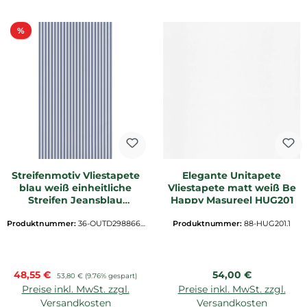
Rabatt
%
Streifenmotiv Vliestapete
Elegante Unitapete
blau weiß einheitliche
Vliestapete matt weiß Be
Streifen Jeansblau
Happy Masureel HUG201
OUTD29886625
Produktnummer:
36-OUTD2988662
Produktnummer:
88-HUG201.1
5.1
Verkaufspreis:
Regulärer Preis:
48,55 €
Regulärer Preis:
54,00 €
53,80 €
(9.76% gespart)
Preise inkl. MwSt. zzgl.
Preise inkl. MwSt. zzgl.
Versandkosten
Versandkosten