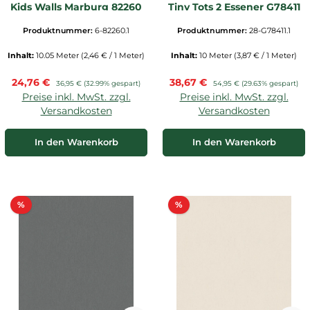
Kids Walls Marburg 82260
Tiny Tots 2 Essener G78411
Produktnummer:
6-82260.1
Produktnummer:
28-G78411.1
Inhalt:
10.05 Meter
(2,46 € / 1 Meter)
Inhalt:
10 Meter
(3,87 € / 1 Meter)
Verkaufspreis:
Verkaufspreis:
24,76 €
Regulärer Preis:
38,67 €
Regulärer Preis:
36,95 €
(32.99% gespart)
54,95 €
(29.63% gespart)
Preise inkl. MwSt. zzgl.
Preise inkl. MwSt. zzgl.
Versandkosten
Versandkosten
In den Warenkorb
In den Warenkorb
Rabatt
Rabatt
%
%