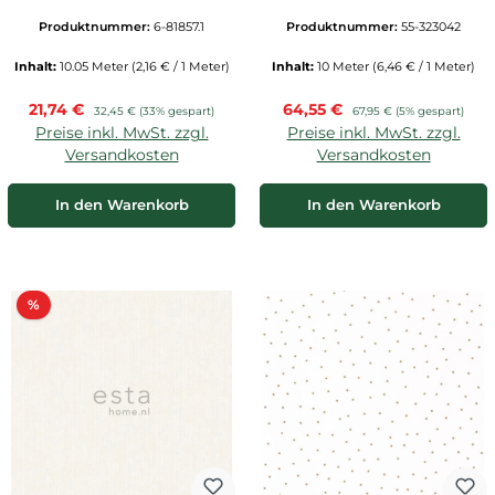
Produktnummer:
6-81857.1
Produktnummer:
55-323042
Inhalt:
10.05 Meter
(2,16 € / 1 Meter)
Inhalt:
10 Meter
(6,46 € / 1 Meter)
Verkaufspreis:
Verkaufspreis:
21,74 €
Regulärer Preis:
64,55 €
Regulärer Preis:
32,45 €
(33% gespart)
67,95 €
(5% gespart)
Preise inkl. MwSt. zzgl.
Preise inkl. MwSt. zzgl.
Versandkosten
Versandkosten
In den Warenkorb
In den Warenkorb
Rabatt
%