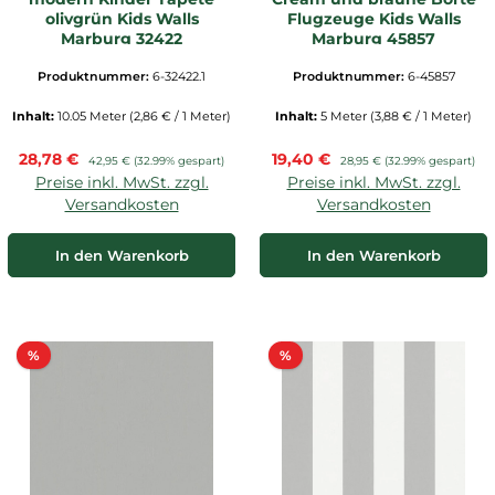
olivgrün Kids Walls
Flugzeuge Kids Walls
Marburg 32422
Marburg 45857
Produktnummer:
6-32422.1
Produktnummer:
6-45857
Inhalt:
10.05 Meter
(2,86 € / 1 Meter)
Inhalt:
5 Meter
(3,88 € / 1 Meter)
Verkaufspreis:
Verkaufspreis:
28,78 €
Regulärer Preis:
19,40 €
Regulärer Preis:
42,95 €
(32.99% gespart)
28,95 €
(32.99% gespart)
Preise inkl. MwSt. zzgl.
Preise inkl. MwSt. zzgl.
Versandkosten
Versandkosten
In den Warenkorb
In den Warenkorb
Rabatt
Rabatt
%
%