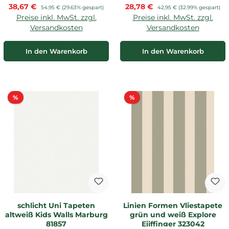
Verkaufspreis:
Verkaufspreis:
38,67 €
Regulärer Preis:
28,78 €
Regulärer Preis:
54,95 €
(29.63% gespart)
42,95 €
(32.99% gespart)
Preise inkl. MwSt. zzgl.
Preise inkl. MwSt. zzgl.
Versandkosten
Versandkosten
In den Warenkorb
In den Warenkorb
Rabatt
Rabatt
%
%
schlicht Uni Tapeten
Linien Formen Vliestapete
altweiß Kids Walls Marburg
grün und weiß Explore
81857
Eijffinger 323042