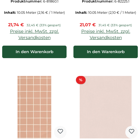
Produktnummer:
6-81860.1
Produktnummer:
6-82225.1
Inhalt:
10.05 Meter
(2,16 € / 1 Meter)
Inhalt:
10.05 Meter
(2,10 € / 1 Meter)
Verkaufspreis:
Verkaufspreis:
21,74 €
Regulärer Preis:
21,07 €
Regulärer Preis:
32,45 €
(33% gespart)
31,45 €
(33% gespart)
Preise inkl. MwSt. zzgl.
Preise inkl. MwSt. zzgl.
Versandkosten
Versandkosten
In den Warenkorb
In den Warenkorb
Rabatt
%