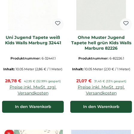
Uni Jugend Tapete weiß
Ohne Muster Jugend
Kids Walls Marburg 32441
Tapete hell grün Kids Walls
Marburg 82226
Produktnummer:
6-32441.1
Produktnummer:
6-82226.1
Inhalt:
10.05 Meter
(2,86 € / 1 Meter)
Inhalt:
10.05 Meter
(2,10 € / 1 Meter)
Verkaufspreis:
Verkaufspreis:
28,78 €
Regulärer Preis:
21,07 €
Regulärer Preis:
42,95 €
(32.99% gespart)
31,45 €
(33% gespart)
Preise inkl. MwSt. zzgl.
Preise inkl. MwSt. zzgl.
Versandkosten
Versandkosten
In den Warenkorb
In den Warenkorb
Rabatt
%