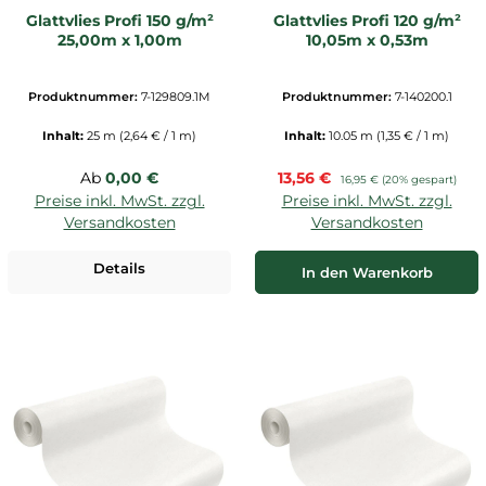
Glattvlies Profi 150 g/m²
Glattvlies Profi 120 g/m²
25,00m x 1,00m
10,05m x 0,53m
Produktnummer:
7-129809.1M
Produktnummer:
7-140200.1
Inhalt:
25 m
(2,64 € / 1 m)
Inhalt:
10.05 m
(1,35 € / 1 m)
Regulärer Preis:
Verkaufspreis:
Ab
0,00 €
13,56 €
Regulärer Preis:
16,95 €
(20% gespart)
Preise inkl. MwSt. zzgl.
Preise inkl. MwSt. zzgl.
Versandkosten
Versandkosten
Details
In den Warenkorb