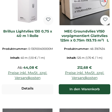
Brillux Lightvlies 130 0,75 x
MEG Groundvlies V150
40 m 1 Rolle
vorpigmentiert Glattvlies
125m x 0,75m (93,75 m²) _L
Produktnummer:
0-130100400000M
Produktnummer:
46-3167434
Inhalt:
40 m
(1,10 € / 1 m)
Inhalt:
125 m
(1,70 € / 1 m)
Regulärer Preis:
Regulärer Preis:
Ab
44,08 €
212,68 €
Preise inkl. MwSt. zzgl.
Preise inkl. MwSt. zzgl.
Versandkosten
Versandkosten
Details
In den Warenkorb