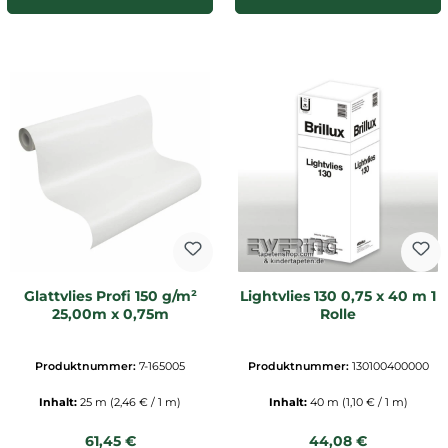
Glattvlies Profi 150 g/m²
Lightvlies 130 0,75 x 40 m 1
25,00m x 0,75m
Rolle
Produktnummer:
7-165005
Produktnummer:
130100400000
Inhalt:
25 m
(2,46 € / 1 m)
Inhalt:
40 m
(1,10 € / 1 m)
Regulärer Preis:
Regulärer Preis:
61,45 €
44,08 €