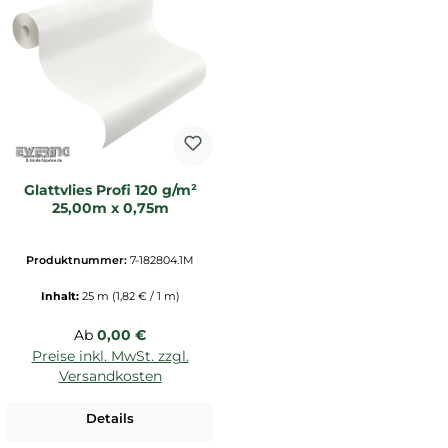
Glattvlies Profi 120 g/m²
25,00m x 0,75m
Produktnummer:
7-182804.1M
Inhalt:
25 m
(1,82 € / 1 m)
Regulärer Preis:
Ab
0,00 €
Preise inkl. MwSt. zzgl.
Versandkosten
Details