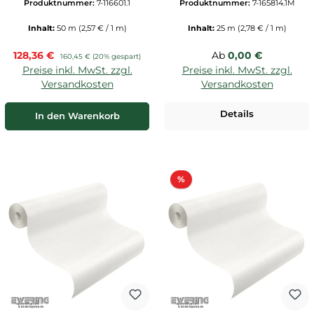
Produktnummer:
7-116601.1
Produktnummer:
7-165814.1M
Inhalt:
50 m
(2,57 € / 1 m)
Inhalt:
25 m
(2,78 € / 1 m)
Verkaufspreis:
Regulärer Preis:
128,36 €
Regulärer Preis:
Ab
0,00 €
160,45 €
(20% gespart)
Preise inkl. MwSt. zzgl.
Preise inkl. MwSt. zzgl.
Versandkosten
Versandkosten
Details
In den Warenkorb
Rabatt
%