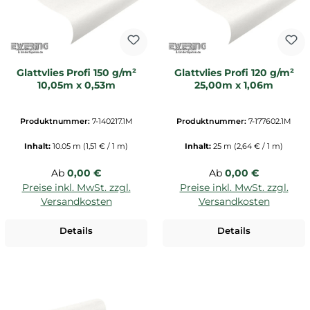
Glattvlies Profi 150 g/m²
Glattvlies Profi 120 g/m²
10,05m x 0,53m
25,00m x 1,06m
Produktnummer:
7-140217.1M
Produktnummer:
7-177602.1M
Inhalt:
10.05 m
(1,51 € / 1 m)
Inhalt:
25 m
(2,64 € / 1 m)
Regulärer Preis:
Regulärer Preis:
Ab
0,00 €
Ab
0,00 €
Preise inkl. MwSt. zzgl.
Preise inkl. MwSt. zzgl.
Versandkosten
Versandkosten
Details
Details