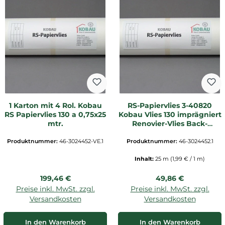
1 Karton mit 4 Rol. Kobau
RS-Papiervlies 3-40820
RS Papiervlies 130 a 0,75x25
Kobau Vlies 130 imprägniert
mtr.
Renovier-Vlies Back-
Vliestapete glatt weiß
innen Glattvlies
Produktnummer:
46-3024452-VE.1
Produktnummer:
46-3024452.1
Anstrichvlies
Inhalt:
25 m
(1,99 € / 1 m)
Regulärer Preis:
Regulärer Preis:
199,46 €
49,86 €
Preise inkl. MwSt. zzgl.
Preise inkl. MwSt. zzgl.
Versandkosten
Versandkosten
In den Warenkorb
In den Warenkorb