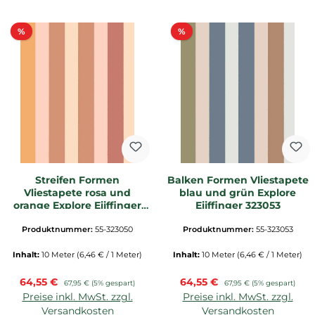
Rabatt
Rabatt
%
%
Streifen Formen
Balken Formen Vliestapete
Vliestapete rosa und
blau und grün Explore
orange Explore Eijffinger
Eijffinger 323053
323050 _L2
Produktnummer:
55-323050
Produktnummer:
55-323053
Inhalt:
10 Meter
(6,46 € / 1 Meter)
Inhalt:
10 Meter
(6,46 € / 1 Meter)
Verkaufspreis:
Verkaufspreis:
64,55 €
Regulärer Preis:
64,55 €
Regulärer Preis:
67,95 €
(5% gespart)
67,95 €
(5% gespart)
Preise inkl. MwSt. zzgl.
Preise inkl. MwSt. zzgl.
Versandkosten
Versandkosten