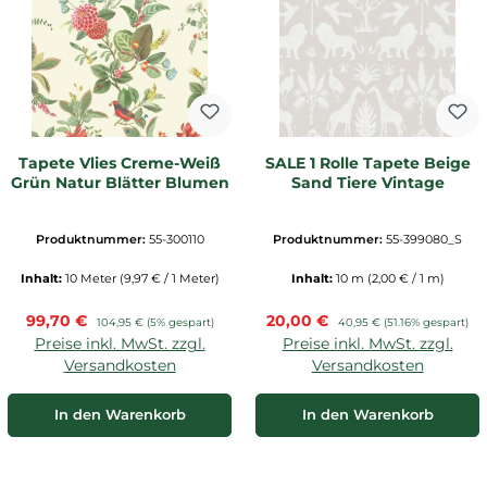
Tapete Vlies Creme-Weiß
SALE 1 Rolle Tapete Beige
Grün Natur Blätter Blumen
Sand Tiere Vintage
Produktnummer:
55-300110
Produktnummer:
55-399080_S
Inhalt:
10 Meter
(9,97 € / 1 Meter)
Inhalt:
10 m
(2,00 € / 1 m)
Verkaufspreis:
Verkaufspreis:
99,70 €
Regulärer Preis:
20,00 €
Regulärer Preis:
104,95 €
(5% gespart)
40,95 €
(51.16% gespart)
Preise inkl. MwSt. zzgl.
Preise inkl. MwSt. zzgl.
Versandkosten
Versandkosten
In den Warenkorb
In den Warenkorb