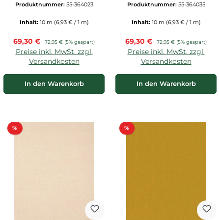
Produktnummer:
55-364023
Produktnummer:
55-364035
Inhalt:
10 m
(6,93 € / 1 m)
Inhalt:
10 m
(6,93 € / 1 m)
Verkaufspreis:
Verkaufspreis:
69,30 €
Regulärer Preis:
69,30 €
Regulärer Preis:
72,95 €
(5% gespart)
72,95 €
(5% gespart)
Preise inkl. MwSt. zzgl.
Preise inkl. MwSt. zzgl.
Versandkosten
Versandkosten
In den Warenkorb
In den Warenkorb
Rabatt
Rabatt
%
%