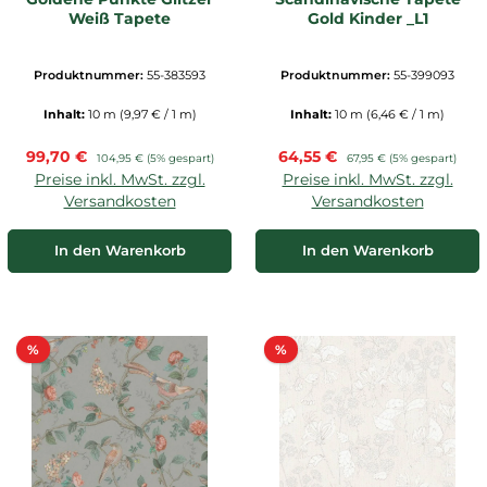
Weiß Tapete
Gold Kinder _L1
Produktnummer:
55-383593
Produktnummer:
55-399093
Inhalt:
10 m
(9,97 € / 1 m)
Inhalt:
10 m
(6,46 € / 1 m)
Verkaufspreis:
Verkaufspreis:
99,70 €
Regulärer Preis:
64,55 €
Regulärer Preis:
104,95 €
(5% gespart)
67,95 €
(5% gespart)
Preise inkl. MwSt. zzgl.
Preise inkl. MwSt. zzgl.
Versandkosten
Versandkosten
In den Warenkorb
In den Warenkorb
Rabatt
Rabatt
%
%