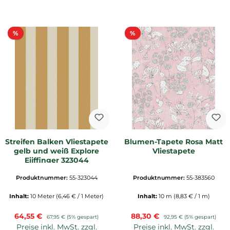
Rabatt
Rabatt
%
%
Streifen Balken Vliestapete
Blumen-Tapete Rosa Matt
gelb und weiß Explore
Vliestapete
Eijffinger 323044
Produktnummer:
55-323044
Produktnummer:
55-383560
Inhalt:
10 Meter
(6,46 € / 1 Meter)
Inhalt:
10 m
(8,83 € / 1 m)
Verkaufspreis:
Verkaufspreis:
64,55 €
Regulärer Preis:
88,30 €
Regulärer Preis:
67,95 €
(5% gespart)
92,95 €
(5% gespart)
Preise inkl. MwSt. zzgl.
Preise inkl. MwSt. zzgl.