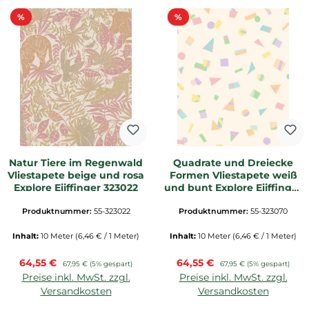
Rabatt
Rabatt
%
%
Natur Tiere im Regenwald
Quadrate und Dreiecke
Vliestapete beige und rosa
Formen Vliestapete weiß
Explore Eijffinger 323022
und bunt Explore Eijffinger
323070
Produktnummer:
55-323022
Produktnummer:
55-323070
Inhalt:
10 Meter
(6,46 € / 1 Meter)
Inhalt:
10 Meter
(6,46 € / 1 Meter)
Verkaufspreis:
Verkaufspreis:
64,55 €
Regulärer Preis:
64,55 €
Regulärer Preis:
67,95 €
(5% gespart)
67,95 €
(5% gespart)
Preise inkl. MwSt. zzgl.
Preise inkl. MwSt. zzgl.
Versandkosten
Versandkosten