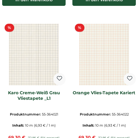
Rabatt
Rabatt
%
%
Karo Creme-Weiß Grau
Orange Vlies-Tapete Kariert
Vliestapete _L1
Produktnummer:
55-364021
Produktnummer:
55-364022
Inhalt:
10 m
(6,93 € / 1 m)
Inhalt:
10 m
(6,93 € / 1 m)
Verkaufspreis:
Verkaufspreis:
69,30 €
Regulärer Preis:
69,30 €
Regulärer Preis:
72,95 €
(5% gespart)
72,95 €
(5% gespart)