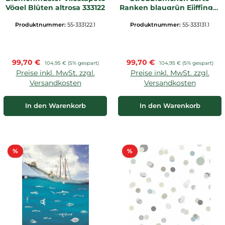
Vögel Blüten altrosa 333122
Ranken blaugrün Eijffinger
333131
Produktnummer:
55-333122.1
Produktnummer:
55-333131.1
Verkaufspreis:
Verkaufspreis:
99,70 €
Regulärer Preis:
99,70 €
Regulärer Preis:
104,95 €
(5% gespart)
104,95 €
(5% gespart)
Preise inkl. MwSt. zzgl.
Preise inkl. MwSt. zzgl.
Versandkosten
Versandkosten
In den Warenkorb
In den Warenkorb
Rabatt
Rabatt
%
%