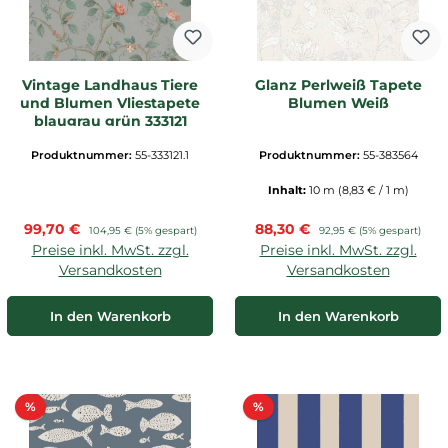
Vintage Landhaus Tiere
Glanz Perlweiß Tapete
und Blumen Vliestapete
Blumen Weiß
blaugrau grün 333121
Produktnummer:
55-333121.1
Produktnummer:
55-383564
Inhalt:
10 m
(8,83 € / 1 m)
Verkaufspreis:
Verkaufspreis:
99,70 €
Regulärer Preis:
88,30 €
Regulärer Preis:
104,95 €
(5% gespart)
92,95 €
(5% gespart)
Preise inkl. MwSt. zzgl.
Preise inkl. MwSt. zzgl.
Versandkosten
Versandkosten
In den Warenkorb
In den Warenkorb
Rabatt
Rabatt
%
%