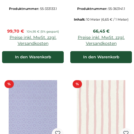
taupe 333133
Produktnummer:
55-333133.1
Produktnummer:
55-363141.1
Inhalt:
10 Meter
(6,65 € / 1 Meter)
Verkaufspreis:
Regulärer Preis:
99,70 €
Regulärer Preis:
66,45 €
104,95 €
(5% gespart)
Preise inkl. MwSt. zzgl.
Preise inkl. MwSt. zzgl.
Versandkosten
Versandkosten
In den Warenkorb
In den Warenkorb
Rabatt
Rabatt
%
%