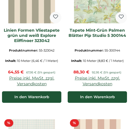
Linien Formen Vliestapete
Tapete Mint-Grün Palmen
grün und weiß Explore
Blätter Pip Studio 5 300144
Eijffinger 323042
Produktnummer:
55-323042
Produktnummer:
55-300144
Inhalt:
10 Meter
(6,46 € / 1 Meter)
Inhalt:
10 Meter
(8,83 € / 1 Meter)
Verkaufspreis:
Verkaufspreis:
64,55 €
Regulärer Preis:
88,30 €
Regulärer Preis:
67,95 €
(5% gespart)
92,95 €
(5% gespart)
Preise inkl. MwSt. zzgl.
Preise inkl. MwSt. zzgl.
Versandkosten
Versandkosten
In den Warenkorb
In den Warenkorb
Rabatt
Rabatt
%
%