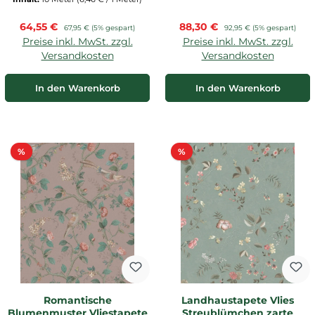
Verkaufspreis:
Verkaufspreis:
64,55 €
Regulärer Preis:
88,30 €
Regulärer Preis:
67,95 €
(5% gespart)
92,95 €
(5% gespart)
Preise inkl. MwSt. zzgl.
Preise inkl. MwSt. zzgl.
Versandkosten
Versandkosten
In den Warenkorb
In den Warenkorb
Rabatt
Rabatt
%
%
Romantische
Landhaustapete Vlies
Blumenmuster Vliestapete
Streublümchen zarte