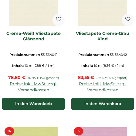
Creme-Weiß Vliestapete
Vliestapete Creme-Grau
Glänzend
Kind
Produktnummer:
55-364041
Produktnummer:
55-364042
Inhalt:
10 m
(7,88 € / 1 m)
Inhalt:
10 m
(8,36 € / 1 m)
Verkaufspreis:
Verkaufspreis:
78,80 €
Regulärer Preis:
83,55 €
Regulärer Preis:
82,95 €
(5% gespart)
87,95 €
(5% gespart)
Preise inkl. MwSt. zzgl.
Preise inkl. MwSt. zzgl.
Versandkosten
Versandkosten
In den Warenkorb
In den Warenkorb
Rabatt
Rabatt
%
%