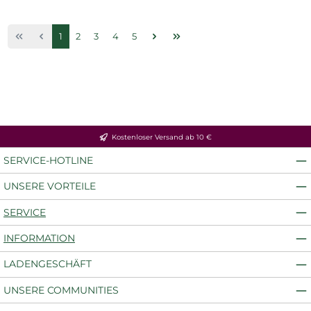
Seite
Seite
Seite
Seite
Seite
1
2
3
4
5
Kostenloser Versand ab 10 €
SERVICE-HOTLINE
UNSERE VORTEILE
SERVICE
INFORMATION
LADENGESCHÄFT
UNSERE COMMUNITIES