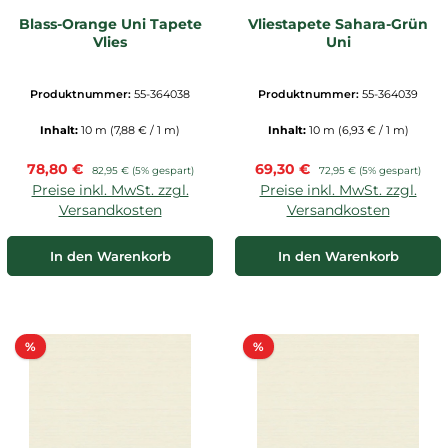
Blass-Orange Uni Tapete
Vliestapete Sahara-Grün
Vlies
Uni
Produktnummer:
55-364038
Produktnummer:
55-364039
Inhalt:
10 m
(7,88 € / 1 m)
Inhalt:
10 m
(6,93 € / 1 m)
Verkaufspreis:
Verkaufspreis:
78,80 €
Regulärer Preis:
69,30 €
Regulärer Preis:
82,95 €
(5% gespart)
72,95 €
(5% gespart)
Preise inkl. MwSt. zzgl.
Preise inkl. MwSt. zzgl.
Versandkosten
Versandkosten
In den Warenkorb
In den Warenkorb
Rabatt
Rabatt
%
%