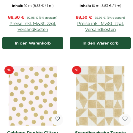
Inhalt:
10 m
(8,83 € / 1 m)
Inhalt:
10 m
(8,83 € / 1 m)
Verkaufspreis:
Verkaufspreis:
88,30 €
Regulärer Preis:
88,30 €
Regulärer Preis:
92,95 €
(5% gespart)
92,95 €
(5% gespart)
Preise inkl. MwSt. zzgl.
Preise inkl. MwSt. zzgl.
Versandkosten
Versandkosten
In den Warenkorb
In den Warenkorb
Rabatt
Rabatt
%
%
Goldene Punkte Glitzer
Scandinavische Tapete