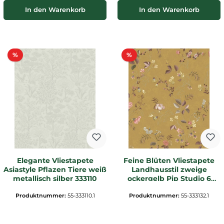
In den Warenkorb
In den Warenkorb
Rabatt
Rabatt
%
%
Elegante Vliestapete
Feine Blüten Vliestapete
Asiastyle Pflazen Tiere weiß
Landhausstil zweige
metallisch silber 333110
ockergelb Pip Studio 6
333132
Produktnummer:
55-333110.1
Produktnummer:
55-333132.1