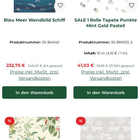
Blau Meer Wandbild Schiff
SALE 1 Rolle Tapete Punkte
Mint Gold Pastell
Produktnummer:
55-364140
Produktnummer:
55-399003_S
Inhalt:
10 m
(4,10 € / 1 m)
Verkaufspreis:
Verkaufspreis:
232,75 €
Regulärer Preis:
41,03 €
Regulärer Preis:
245,00 €
(5% gespart)
59,95 €
(31.56% gespart)
Preise inkl. MwSt. zzgl.
Preise inkl. MwSt. zzgl.
Versandkosten
Versandkosten
In den Warenkorb
In den Warenkorb
Rabatt
Rabatt
%
%