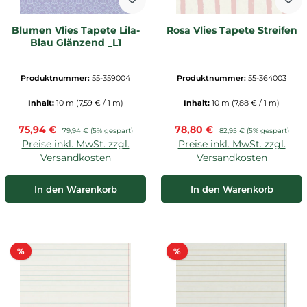
Blumen Vlies Tapete Lila-
Rosa Vlies Tapete Streifen
Blau Glänzend _L1
Produktnummer:
55-359004
Produktnummer:
55-364003
Inhalt:
10 m
(7,59 € / 1 m)
Inhalt:
10 m
(7,88 € / 1 m)
Verkaufspreis:
Verkaufspreis:
75,94 €
Regulärer Preis:
78,80 €
Regulärer Preis:
79,94 €
(5% gespart)
82,95 €
(5% gespart)
Preise inkl. MwSt. zzgl.
Preise inkl. MwSt. zzgl.
Versandkosten
Versandkosten
In den Warenkorb
In den Warenkorb
Rabatt
Rabatt
%
%