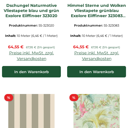
Dschungel Naturmotive
Himmel Sterne und Wolken
Vliestapete blau und grün
Vliestapete grünblau
Explore Eijffinger 323020
Explore Eijffinger 323083
_L2
Produktnummer:
55-323020
Produktnummer:
55-323083
Inhalt:
10 Meter
(6,46 € / 1 Meter)
Inhalt:
10 Meter
(6,46 € / 1 Meter)
Verkaufspreis:
Verkaufspreis:
64,55 €
Regulärer Preis:
64,55 €
Regulärer Preis:
67,95 €
(5% gespart)
67,95 €
(5% gespart)
Preise inkl. MwSt. zzgl.
Preise inkl. MwSt. zzgl.
Versandkosten
Versandkosten
In den Warenkorb
In den Warenkorb
Rabatt
Rabatt
%
%