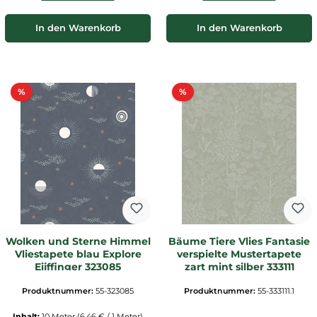
In den Warenkorb
In den Warenkorb
Rabatt
Rabatt
%
%
Wolken und Sterne Himmel
Bäume Tiere Vlies Fantasie
Vliestapete blau Explore
verspielte Mustertapete
Eijffinger 323085
zart mint silber 333111
Produktnummer:
55-323085
Produktnummer:
55-333111.1
Inhalt:
10 Meter
(6,46 € / 1 Meter)