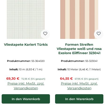
Vliestapete Kariert Türkis
Formen Streifen
Vliestapete weiß und rosa
Explore Eijffinger 323041
Produktnummer:
55-364020
Produktnummer:
55-323041
Inhalt:
10 m
(6,93 € / 1 m)
Inhalt:
10 Meter
(6,46 € / 1 Meter)
Verkaufspreis:
Verkaufspreis:
69,30 €
Regulärer Preis:
64,55 €
Regulärer Preis:
72,95 €
(5% gespart)
67,95 €
(5% gespart)
Preise inkl. MwSt. zzgl.
Preise inkl. MwSt. zzgl.
Versandkosten
Versandkosten
In den Warenkorb
In den Warenkorb