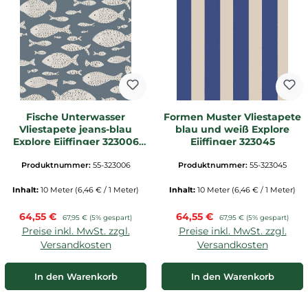
Fische Unterwasser
Formen Muster Vliestapete
Vliestapete jeans-blau
blau und weiß Explore
Explore Eijffinger 323006
Eijffinger 323045
_L1
Produktnummer:
55-323006
Produktnummer:
55-323045
Inhalt:
10 Meter
(6,46 € / 1 Meter)
Inhalt:
10 Meter
(6,46 € / 1 Meter)
Verkaufspreis:
Verkaufspreis:
64,55 €
Regulärer Preis:
64,55 €
Regulärer Preis:
67,95 €
(5% gespart)
67,95 €
(5% gespart)
Preise inkl. MwSt. zzgl.
Preise inkl. MwSt. zzgl.
Versandkosten
Versandkosten
In den Warenkorb
In den Warenkorb