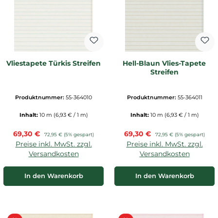
Vliestapete Türkis Streifen
Hell-Blaun Vlies-Tapete
Streifen
Produktnummer:
55-364010
Produktnummer:
55-364011
Inhalt:
10 m
(6,93 € / 1 m)
Inhalt:
10 m
(6,93 € / 1 m)
Verkaufspreis:
Verkaufspreis:
69,30 €
Regulärer Preis:
69,30 €
Regulärer Preis:
72,95 €
(5% gespart)
72,95 €
(5% gespart)
Preise inkl. MwSt. zzgl.
Preise inkl. MwSt. zzgl.
Versandkosten
Versandkosten
In den Warenkorb
In den Warenkorb