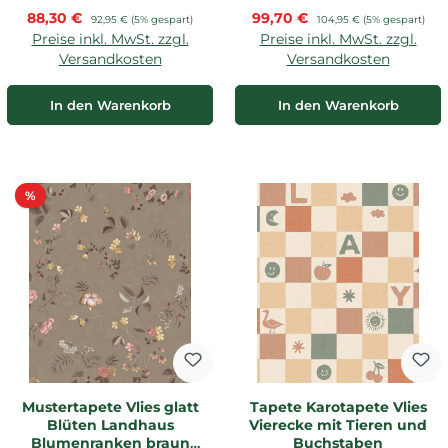
Verkaufspreis:
Verkaufspreis:
88,30 €
Regulärer Preis:
99,70 €
Regulärer Preis:
92,95 €
(5% gespart)
104,95 €
(5% gespart)
Preise inkl. MwSt. zzgl.
Preise inkl. MwSt. zzgl.
Versandkosten
Versandkosten
In den Warenkorb
In den Warenkorb
Rabatt
%
Mustertapete Vlies glatt
Tapete Karotapete Vlies
Blüten Landhaus
Vierecke mit Tieren und
Blumenranken braun
Buchstaben