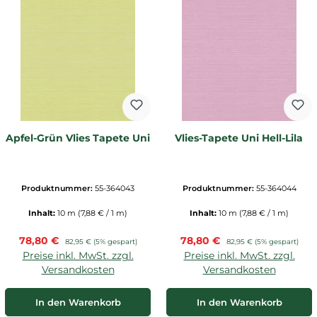
Apfel-Grün Vlies Tapete Uni
Vlies-Tapete Uni Hell-Lila
Produktnummer:
55-364043
Produktnummer:
55-364044
Inhalt:
10 m
(7,88 € / 1 m)
Inhalt:
10 m
(7,88 € / 1 m)
Verkaufspreis:
Verkaufspreis:
78,80 €
Regulärer Preis:
78,80 €
Regulärer Preis:
82,95 €
(5% gespart)
82,95 €
(5% gespart)
Preise inkl. MwSt. zzgl.
Preise inkl. MwSt. zzgl.
Versandkosten
Versandkosten
In den Warenkorb
In den Warenkorb