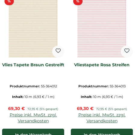
Rabatt
Rabatt
%
%
Vlies Tapete Braun Gestreift
Vliestapete Rosa Streifen
Produktnummer:
55-364012
Produktnummer:
55-364013
Inhalt:
10 m
(6,93 € / 1 m)
Inhalt:
10 m
(6,93 € / 1 m)
Verkaufspreis:
Verkaufspreis:
69,30 €
Regulärer Preis:
69,30 €
Regulärer Preis:
72,95 €
(5% gespart)
72,95 €
(5% gespart)
Preise inkl. MwSt. zzgl.
Preise inkl. MwSt. zzgl.
Versandkosten
Versandkosten
In den Warenkorb
In den Warenkorb