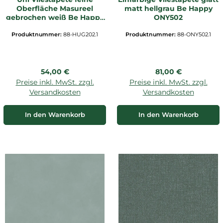
Oberfläche Masureel
matt hellgrau Be Happy
gebrochen weiß Be Happy
ONY502
HUG202
Produktnummer:
88-HUG202.1
Produktnummer:
88-ONY502.1
Regulärer Preis:
Regulärer Preis:
54,00 €
81,00 €
Preise inkl. MwSt. zzgl.
Preise inkl. MwSt. zzgl.
Versandkosten
Versandkosten
In den Warenkorb
In den Warenkorb