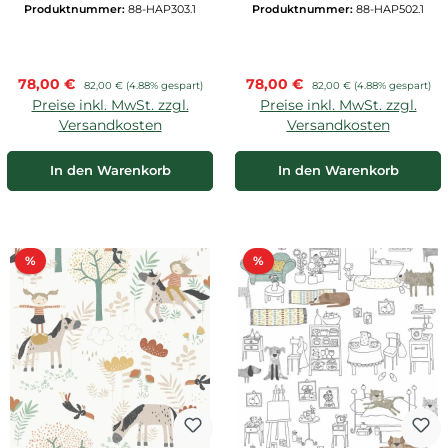
Produktnummer:
88-HAP303.1
Produktnummer:
88-HAP502.1
Verkaufspreis:
Verkaufspreis:
78,00 €
Regulärer Preis:
78,00 €
Regulärer Preis:
82,00 €
(4.88% gespart)
82,00 €
(4.88% gespart)
Preise inkl. MwSt. zzgl.
Preise inkl. MwSt. zzgl.
Versandkosten
Versandkosten
In den Warenkorb
In den Warenkorb
Rabatt
Rabatt
%
%