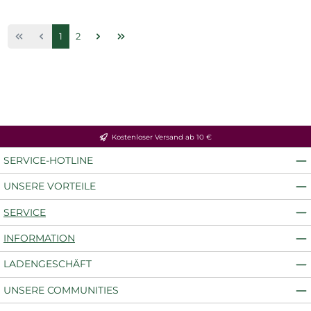
Seite
Seite
1
2
Kostenloser Versand ab 10 €
SERVICE-HOTLINE
UNSERE VORTEILE
SERVICE
INFORMATION
LADENGESCHÄFT
UNSERE COMMUNITIES