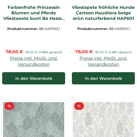
Farbenfrohe Prinzessin
Vliestapete fröhliche Hunde
Blumen und Pferde
Cartoon Haustiere beige
Vliestapete bunt Be Happy
grün naturfarbend HAP601
HAP503
Produktnummer:
88-HAP503.1
Produktnummer:
88-HAP601.1
Verkaufspreis:
Verkaufspreis:
78,00 €
Regulärer Preis:
78,00 €
Regulärer Preis:
82,00 €
(4.88% gespart)
82,00 €
(4.88% gespart)
Preise inkl. MwSt. zzgl.
Preise inkl. MwSt. zzgl.
Versandkosten
Versandkosten
In den Warenkorb
In den Warenkorb
Rabatt
Rabatt
%
%