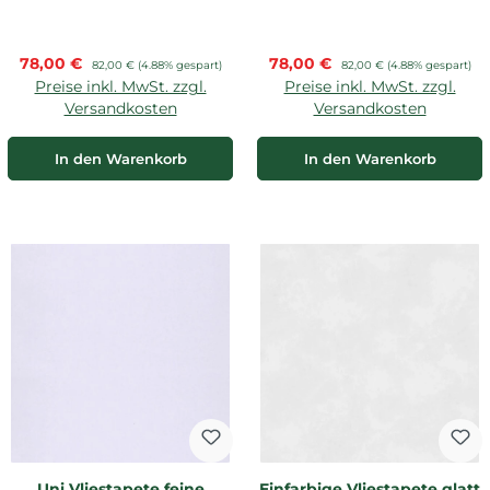
Verkaufspreis:
Verkaufspreis:
78,00 €
Regulärer Preis:
78,00 €
Regulärer Preis:
82,00 €
(4.88% gespart)
82,00 €
(4.88% gespart)
Preise inkl. MwSt. zzgl.
Preise inkl. MwSt. zzgl.
Versandkosten
Versandkosten
In den Warenkorb
In den Warenkorb
Uni Vliestapete feine
Einfarbige Vliestapete glatt