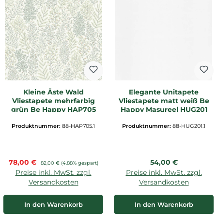
Kleine Äste Wald
Elegante Unitapete
Vliestapete mehrfarbig
Vliestapete matt weiß Be
grün Be Happy HAP705
Happy Masureel HUG201
Produktnummer:
88-HAP705.1
Produktnummer:
88-HUG201.1
Verkaufspreis:
Regulärer Preis:
78,00 €
Regulärer Preis:
54,00 €
82,00 €
(4.88% gespart)
Preise inkl. MwSt. zzgl.
Preise inkl. MwSt. zzgl.
Versandkosten
Versandkosten
In den Warenkorb
In den Warenkorb