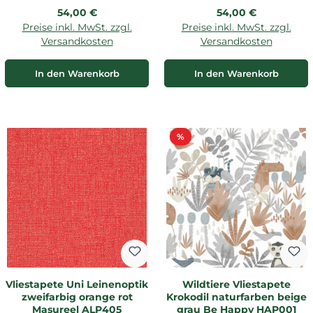
Regulärer Preis:
Regulärer Preis:
54,00 €
54,00 €
Preise inkl. MwSt. zzgl.
Preise inkl. MwSt. zzgl.
Versandkosten
Versandkosten
In den Warenkorb
In den Warenkorb
Rabatt
%
Vliestapete Uni Leinenoptik
Wildtiere Vliestapete
zweifarbig orange rot
Krokodil naturfarben beige
Masureel ALP405
grau Be Happy HAP001