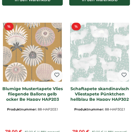
Rabatt
Rabatt
%
%
Blumige Mustertapete Vlies
Schaftapete skandinavisch
fliegende Ballons gelb
Vliestapete Pünktchen
ocker Be Happy HAP203
hellblau Be Happy HAP302
Produktnummer:
88-HAP203.1
Produktnummer:
88-HAP302.1
Verkaufspreis:
Verkaufspreis:
78,00 €
Regulärer Preis:
78,00 €
Regulärer Preis:
82,00 €
(4.88% gespart)
82,00 €
(4.88% gespart)