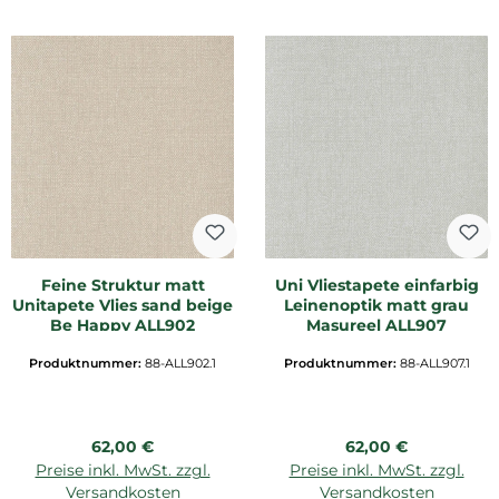
Feine Struktur matt
Uni Vliestapete einfarbig
Unitapete Vlies sand beige
Leinenoptik matt grau
Be Happy ALL902
Masureel ALL907
Produktnummer:
88-ALL902.1
Produktnummer:
88-ALL907.1
Regulärer Preis:
Regulärer Preis:
62,00 €
62,00 €
Preise inkl. MwSt. zzgl.
Preise inkl. MwSt. zzgl.
Versandkosten
Versandkosten