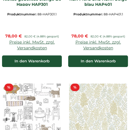
Happy HAP301
blau HAP401
Produktnummer:
88-HAP301.1
Produktnummer:
88-HAP401.1
Verkaufspreis:
Verkaufspreis:
78,00 €
Regulärer Preis:
78,00 €
Regulärer Preis:
82,00 €
(4.88% gespart)
82,00 €
(4.88% gespart)
Preise inkl. MwSt. zzgl.
Preise inkl. MwSt. zzgl.
Versandkosten
Versandkosten
In den Warenkorb
In den Warenkorb
Rabatt
Rabatt
%
%