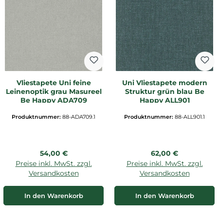
Vliestapete Uni feine
Uni Vliestapete modern
Leinenoptik grau Masureel
Struktur grün blau Be
Be Happy ADA709
Happy ALL901
Produktnummer:
88-ADA709.1
Produktnummer:
88-ALL901.1
Regulärer Preis:
Regulärer Preis:
54,00 €
62,00 €
Preise inkl. MwSt. zzgl.
Preise inkl. MwSt. zzgl.
Versandkosten
Versandkosten
In den Warenkorb
In den Warenkorb