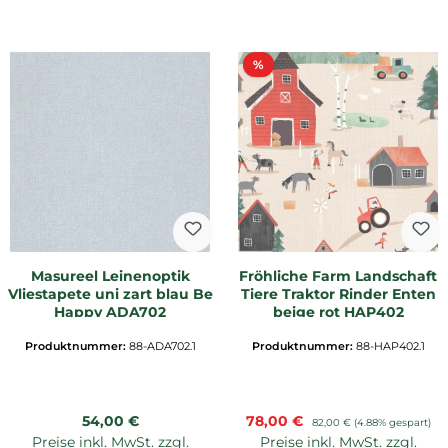
Rabatt
%
Masureel Leinenoptik
Fröhliche Farm Landschaft
Vliestapete uni zart blau Be
Tiere Traktor Rinder Enten
Happy ADA702
beige rot HAP402
Produktnummer:
88-ADA702.1
Produktnummer:
88-HAP402.1
Regulärer Preis:
Verkaufspreis:
54,00 €
78,00 €
Regulärer Preis:
82,00 €
(4.88% gespart)
Preise inkl. MwSt. zzgl.
Preise inkl. MwSt. zzgl.