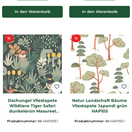
In den Warenkorb
In den Warenkorb
Rabatt
Rabatt
%
%
Dschungel Vliestapete
Natur Landschaft Bäume
Wildtiere Tiger Safari
Vliestapete Japandi grün
dunkelgrün Masureel
HAP105
HAP005
Produktnummer:
88-HAP005.1
Produktnummer:
88-HAP105.1