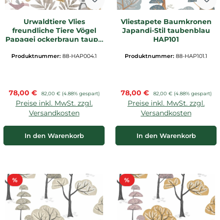
Urwaldtiere Vlies
Vliestapete Baumkronen
freundliche Tiere Vögel
Japandi-Stil taubenblau
Papagei ockerbraun taupe
HAP101
HAP004
Produktnummer:
88-HAP004.1
Produktnummer:
88-HAP101.1
Verkaufspreis:
Verkaufspreis:
78,00 €
Regulärer Preis:
78,00 €
Regulärer Preis:
82,00 €
(4.88% gespart)
82,00 €
(4.88% gespart)
Preise inkl. MwSt. zzgl.
Preise inkl. MwSt. zzgl.
Versandkosten
Versandkosten
In den Warenkorb
In den Warenkorb
Rabatt
Rabatt
%
%