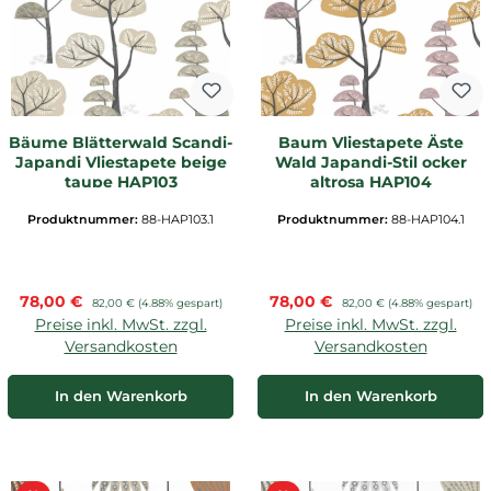
Bäume Blätterwald Scandi-
Baum Vliestapete Äste
Japandi Vliestapete beige
Wald Japandi-Stil ocker
taupe HAP103
altrosa HAP104
Produktnummer:
88-HAP103.1
Produktnummer:
88-HAP104.1
Verkaufspreis:
Verkaufspreis:
78,00 €
Regulärer Preis:
78,00 €
Regulärer Preis:
82,00 €
(4.88% gespart)
82,00 €
(4.88% gespart)
Preise inkl. MwSt. zzgl.
Preise inkl. MwSt. zzgl.
Versandkosten
Versandkosten
In den Warenkorb
In den Warenkorb