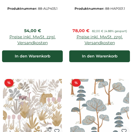
Produktnummer:
88-ALP405.1
Produktnummer:
88-HAP001.1
Regulärer Preis:
Verkaufspreis:
54,00 €
78,00 €
Regulärer Preis:
82,00 €
(4.88% gespart)
Preise inkl. MwSt. zzgl.
Preise inkl. MwSt. zzgl.
Versandkosten
Versandkosten
In den Warenkorb
In den Warenkorb
Rabatt
Rabatt
%
%