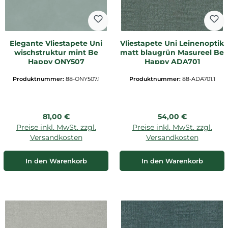
Elegante Vliestapete Uni
Vliestapete Uni Leinenoptik
wischstruktur mint Be
matt blaugrün Masureel Be
Happy ONY507
Happy ADA701
Produktnummer:
88-ONY507.1
Produktnummer:
88-ADA701.1
Regulärer Preis:
Regulärer Preis:
81,00 €
54,00 €
Preise inkl. MwSt. zzgl.
Preise inkl. MwSt. zzgl.
Versandkosten
Versandkosten
In den Warenkorb
In den Warenkorb