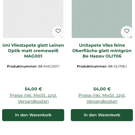
Uni Vliestapete glatt Leinen
Unitapete Vlies feine
Optik matt cremeweiß
Oberfläche glatt mintgrün
MAG001
Be Happy OLI706
Produktnummer:
88-MAG001.1
Produktnummer:
88-OLI706.1
Regulärer Preis:
Regulärer Preis:
54,00 €
54,00 €
Preise inkl. MwSt. zzgl.
Preise inkl. MwSt. zzgl.
Versandkosten
Versandkosten
In den Warenkorb
In den Warenkorb