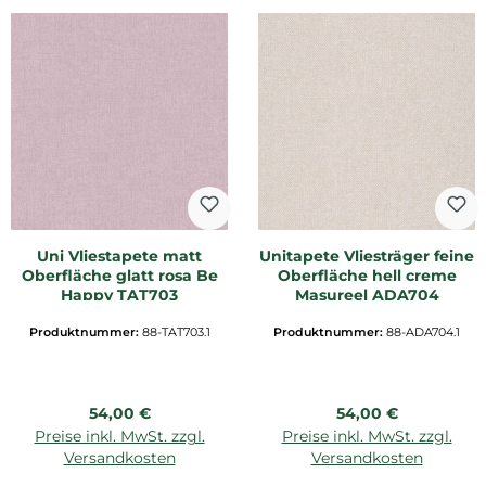
Uni Vliestapete matt
Unitapete Vliesträger feine
Oberfläche glatt rosa Be
Oberfläche hell creme
Happy TAT703
Masureel ADA704
Produktnummer:
88-TAT703.1
Produktnummer:
88-ADA704.1
Regulärer Preis:
Regulärer Preis:
54,00 €
54,00 €
Preise inkl. MwSt. zzgl.
Preise inkl. MwSt. zzgl.
Versandkosten
Versandkosten