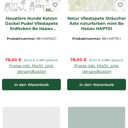
Haustiere Hunde Katzen
Natur Vliestapete Sträucher
Dackel Pudel Vliestapete
Äste naturfarben mint Be
Erdfarben Be Happy
Happy HAP701
HAP602
Produktnummer:
88-HAP602.1
Produktnummer:
88-HAP701.1
Verkaufspreis:
Verkaufspreis:
78,00 €
Regulärer Preis:
78,00 €
Regulärer Preis:
82,00 €
(4.88% gespart)
82,00 €
(4.88% gespart)
Preise inkl. MwSt. zzgl.
Preise inkl. MwSt. zzgl.
Versandkosten
Versandkosten
In den Warenkorb
In den Warenkorb