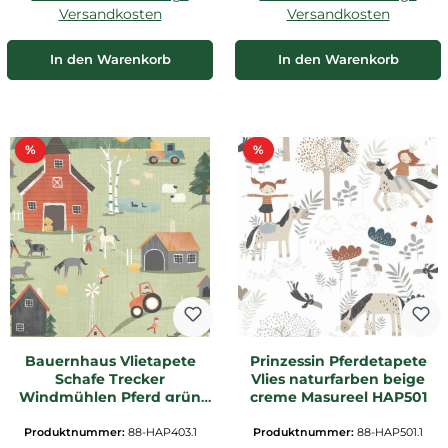
Versandkosten
Versandkosten
In den Warenkorb
In den Warenkorb
Rabatt
Rabatt
%
%
Bauernhaus Vlietapete
Prinzessin Pferdetapete
Schafe Trecker
Vlies naturfarben beige
Windmühlen Pferd grün
creme Masureel HAP501
HAP403
Produktnummer:
88-HAP403.1
Produktnummer:
88-HAP501.1