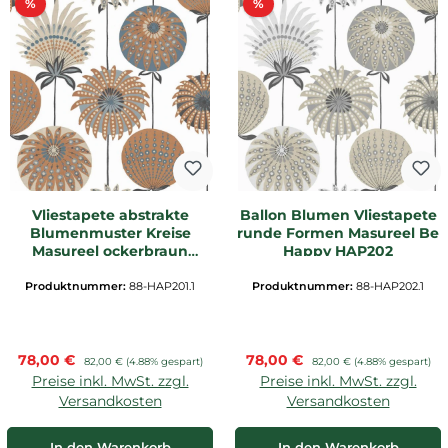
Rabatt
Rabatt
%
%
Vliestapete abstrakte
Ballon Blumen Vliestapete
Blumenmuster Kreise
runde Formen Masureel Be
Masureel ockerbraun
Happy HAP202
HAP201
Produktnummer:
88-HAP201.1
Produktnummer:
88-HAP202.1
Verkaufspreis:
Verkaufspreis:
78,00 €
Regulärer Preis:
78,00 €
Regulärer Preis:
82,00 €
(4.88% gespart)
82,00 €
(4.88% gespart)
Preise inkl. MwSt. zzgl.
Preise inkl. MwSt. zzgl.
Versandkosten
Versandkosten
In den Warenkorb
In den Warenkorb