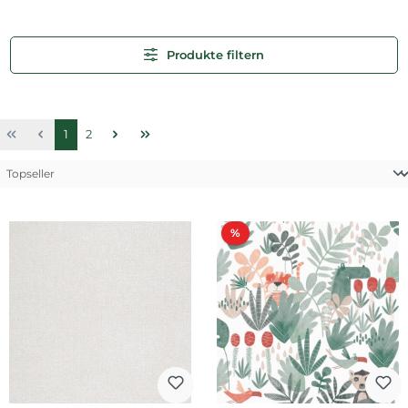
Produkte filtern
Seite
Seite
1
2
Rabatt
%