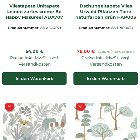
Vliestapete Unitapete
Dschungeltapete Vlies
Leinen zartes creme Be
Urwald Pflanzen Tiere
Happy Masureel ADA707
naturfarben grün HAP003
Produktnummer:
88-ADA707.1
Produktnummer:
88-HAP003.1
Regulärer Preis:
Verkaufspreis:
54,00 €
78,00 €
Regulärer Preis:
82,00 €
(4.88% gespart)
Preise inkl. MwSt. zzgl.
Preise inkl. MwSt. zzgl.
Versandkosten
Versandkosten
In den Warenkorb
In den Warenkorb
Rabatt
Rabatt
%
%