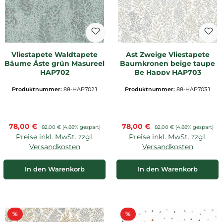
Vliestapete Waldtapete
Ast Zweige Vliestapete
Bäume Äste grün Masureel
Baumkronen beige taupe
HAP702
Be Happy HAP703
Produktnummer:
88-HAP702.1
Produktnummer:
88-HAP703.1
Verkaufspreis:
Verkaufspreis:
78,00 €
Regulärer Preis:
78,00 €
Regulärer Preis:
82,00 €
(4.88% gespart)
82,00 €
(4.88% gespart)
Preise inkl. MwSt. zzgl.
Preise inkl. MwSt. zzgl.
Versandkosten
Versandkosten
In den Warenkorb
In den Warenkorb
Rabatt
Rabatt
%
%