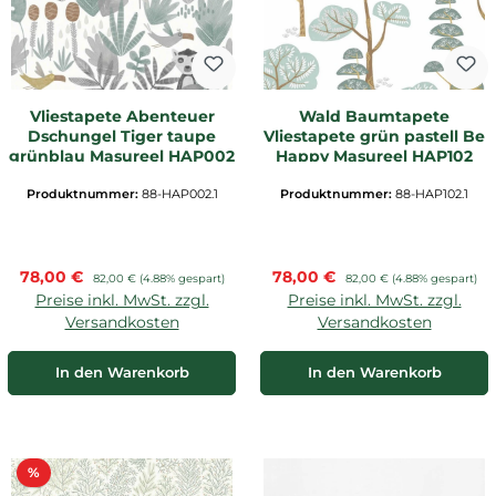
Vliestapete Abenteuer
Wald Baumtapete
Dschungel Tiger taupe
Vliestapete grün pastell Be
grünblau Masureel HAP002
Happy Masureel HAP102
Produktnummer:
88-HAP002.1
Produktnummer:
88-HAP102.1
Verkaufspreis:
Verkaufspreis:
78,00 €
Regulärer Preis:
78,00 €
Regulärer Preis:
82,00 €
(4.88% gespart)
82,00 €
(4.88% gespart)
Preise inkl. MwSt. zzgl.
Preise inkl. MwSt. zzgl.
Versandkosten
Versandkosten
In den Warenkorb
In den Warenkorb
Rabatt
%