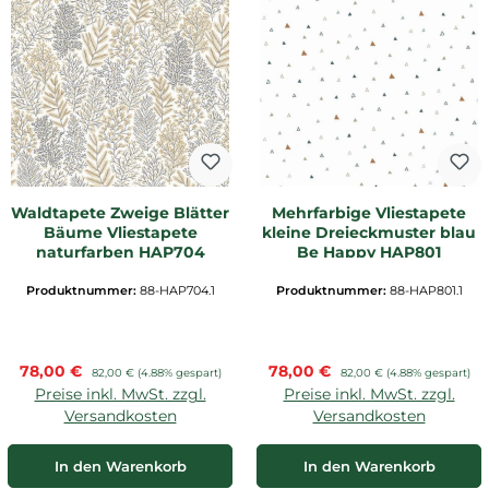
Waldtapete Zweige Blätter
Mehrfarbige Vliestapete
Bäume Vliestapete
kleine Dreieckmuster blau
naturfarben HAP704
Be Happy HAP801
Produktnummer:
88-HAP704.1
Produktnummer:
88-HAP801.1
Verkaufspreis:
Verkaufspreis:
78,00 €
Regulärer Preis:
78,00 €
Regulärer Preis:
82,00 €
(4.88% gespart)
82,00 €
(4.88% gespart)
Preise inkl. MwSt. zzgl.
Preise inkl. MwSt. zzgl.
Versandkosten
Versandkosten
In den Warenkorb
In den Warenkorb