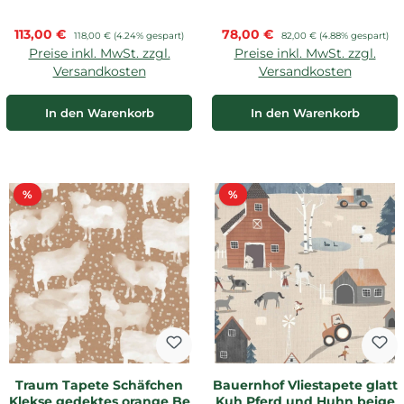
Verkaufspreis:
Verkaufspreis:
113,00 €
Regulärer Preis:
78,00 €
Regulärer Preis:
118,00 €
(4.24% gespart)
82,00 €
(4.88% gespart)
Preise inkl. MwSt. zzgl.
Preise inkl. MwSt. zzgl.
Versandkosten
Versandkosten
In den Warenkorb
In den Warenkorb
Rabatt
Rabatt
%
%
Traum Tapete Schäfchen
Bauernhof Vliestapete glatt
Klekse gedektes orange Be
Kuh Pferd und Huhn beige