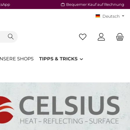
tsApp
Bequemer Kauf auf Rechnung
Deutsch
Du hast 0 Produkte a
NSERE SHOPS
TIPPS & TRICKS