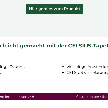
Hier geht es zum Produkt
n leicht gemacht mit der CELSIUS-Tape
ltige Zukunft
Vielseitige Anwendu
gn
CELSIUS von Marburg
nd innerhalb von 24h
Support per Wha