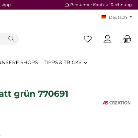
tsApp
Bequemer Kauf auf Rechnung
Deutsch
Du hast 0 Produkte a
UNSERE SHOPS
TIPPS & TRICKS
att grün 770691
reis:
€