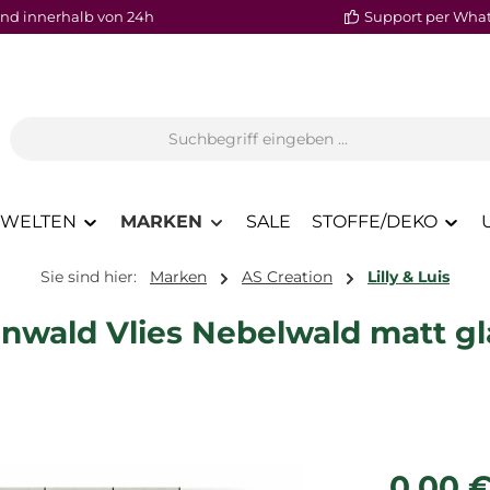
nd innerhalb von 24h
Support per Wha
WELTEN
MARKEN
SALE
STOFFE/DEKO
Sie sind hier:
Marken
AS Creation
Lilly & Luis
wald Vlies Nebelwald matt gl
Regulärer P
0,00 