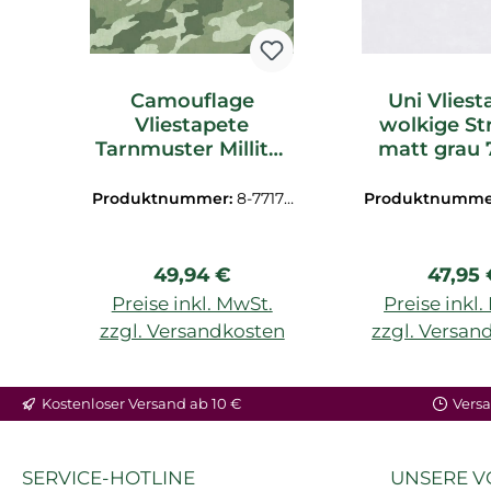
Camouflage
Uni Vliest
Vliestapete
wolkige St
Tarnmuster Millitär
matt grau 
glatt matt grün
771731
Produktnummer:
8-77173
Produktnumme
1
1
Regulärer Preis:
Regulä
49,94 €
47,95 
Preise inkl. MwSt.
Preise inkl
zzgl. Versandkosten
zzgl. Versan
Kostenloser Versand ab 10 €
Versa
SERVICE-HOTLINE
UNSERE V