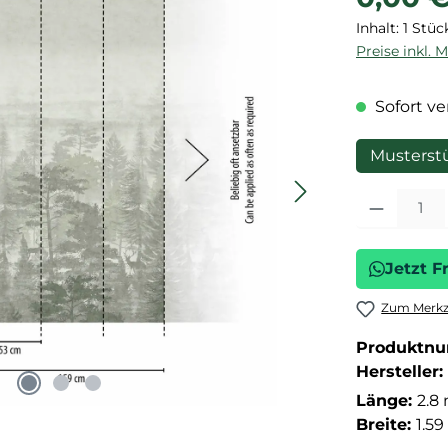
Inhalt:
1 Stüc
Preise inkl. 
Sofort ver
Musterst
Produkt Anza
Jetzt F
Zum Merkze
Produktn
Hersteller:
Länge:
2.8
Breite:
1.5