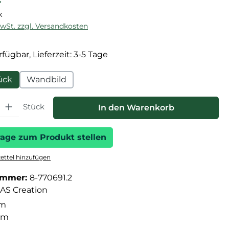
k
MwSt. zzgl. Versandkosten
fügbar, Lieferzeit: 3-5 Tage
ück
Wandbild
hl: Gib den gewünschten Wert ein oder benutze die Schaltfläche
Stück
In den Warenkorb
rage zum Produkt stellen
ttel hinzufügen
ummer:
8-770691.2
AS Creation
 m
9 m