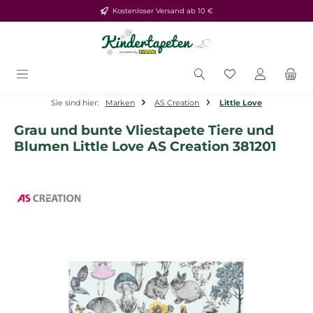
Kostenloser Versand ab 10 €
Zum Hauptinhalt springen
Du hast 0 Produ
Sie sind hier:
Marken
AS Creation
Little Love
Grau und bunte Vliestapete Tiere und
Blumen Little Love AS Creation 381201
Bildergalerie überspringen