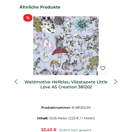
Produktgalerie überspringen
Ähnliche Produkte
Rabatt
%
%
Waldmotive Hellblau Vliestapete Little
B
Love AS Creation 381202
Produktnummer:
8-381202.1M
Inhalt:
10.05 Meter
(3,23 € / 1 Meter)
Verkaufspreis:
32,45 €
Regulärer Preis:
55,95 €
(42% gespart)