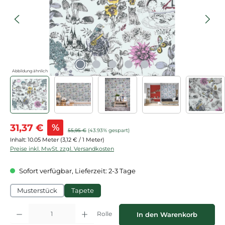
Abbildung ähnlich
Verkaufspreis:
31,37 €
%
Regulärer Preis:
55,95 €
(43.93% gespart)
Inhalt:
10.05 Meter
(3,12 € / 1 Meter)
Preise inkl. MwSt. zzgl. Versandkosten
Sofort verfügbar, Lieferzeit: 2-3 Tage
Musterstück
Tapete
Produkt Anzahl: Gib den gewünschten Wert ein oder benutze die Schaltflächen
Rolle
In den Warenkorb