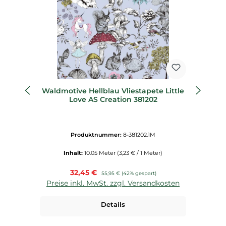
Waldmotive Hellblau Vliestapete Little
B
Love AS Creation 381202
Produktnummer:
8-381202.1M
Inhalt:
10.05 Meter
(3,23 € / 1 Meter)
Verkaufspreis:
32,45 €
Regulärer Preis:
55,95 €
(42% gespart)
Preise inkl. MwSt. zzgl. Versandkosten
P
Details