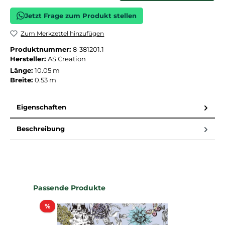
Jetzt Frage zum Produkt stellen
Zum Merkzettel hinzufügen
Produktnummer:
8-381201.1
Hersteller:
AS Creation
Länge:
10.05 m
Breite:
0.53 m
Eigenschaften
Beschreibung
Produktgalerie überspringen
Passende Produkte
Rabatt
%
%