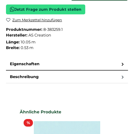
Jetzt Frage zum Produkt stellen
Zum Merkzettel hinzufügen
Produktnummer:
8-383259.1
Hersteller:
AS Creation
Länge:
10.05 m
Breite:
0.53 m
Eigenschaften
Beschreibung
Produktgalerie überspringen
Ähnliche Produkte
Rabatt
%
%