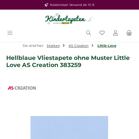
Kostenloser Versand ab 10 €
Zum Hauptinhalt springen
Du hast 0 Produ
Sie sind hier:
Marken
AS Creation
Little Love
Hellblaue Vliestapete ohne Muster Little
Love AS Creation 383259
Bildergalerie überspringen