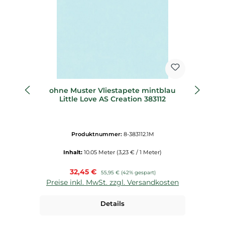
ohne Muster Vliestapete mintblau
E
Little Love AS Creation 383112
Produktnummer:
8-383112.1M
Inhalt:
10.05 Meter
(3,23 € / 1 Meter)
Verkaufspreis:
32,45 €
Regulärer Preis:
55,95 €
(42% gespart)
Preise inkl. MwSt. zzgl. Versandkosten
P
Details