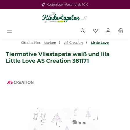
Kostenloser Versand ab 10 €
Zum Hauptinhalt springen
Du hast 0 Produ
Sie sind hier:
Marken
AS Creation
Little Love
Tiermotive Vliestapete weiß und lila
Little Love AS Creation 381171
Bildergalerie überspringen