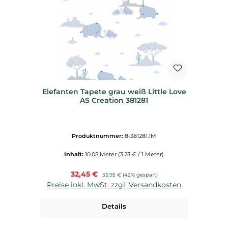
Elefanten Tapete grau weiß Little Love
AS Creation 381281
Produktnummer:
8-381281.1M
Inhalt:
10.05 Meter
(3,23 € / 1 Meter)
Verkaufspreis:
32,45 €
Regulärer Preis:
55,95 €
(42% gespart)
Preise inkl. MwSt. zzgl. Versandkosten
Details