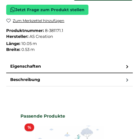
Jetzt Frage zum Produkt stellen
Zum Merkzettel hinzufügen
Produktnummer:
8-381171.1
Hersteller:
AS Creation
Länge:
10.05 m
Breite:
0.53 m
Eigenschaften
Beschreibung
Produktgalerie überspringen
Passende Produkte
Rabatt
%