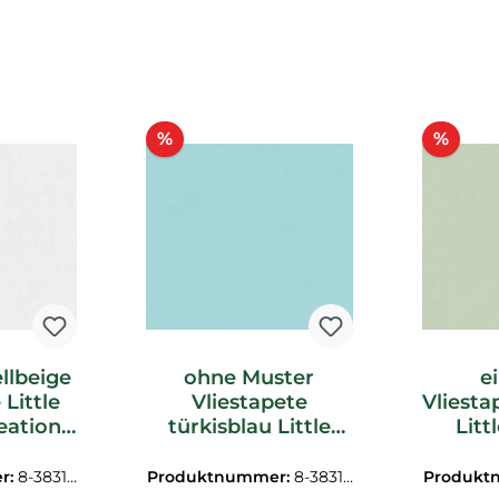
Rabatt
Raba
%
%
llbeige
ohne Muster
e
 Little
Vliestapete
Vliesta
eation
türkisblau Little
Litt
9
Love AS Creation
Creat
383136
r:
8-38312
Produktnummer:
8-38313
Produkt