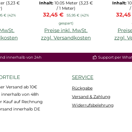
6.1M
ter
(3,23 €
Inhalt:
10.05 Meter
(3,23 €
Inhalt:
1
r)
/ 1 Meter)
/
is:
ulärer Preis:
Verkaufspreis:
Regulärer Preis:
Verkau
32,45 €
32,45
95 €
(42%
55,95 €
(42%
)
gespart)
. MwSt.
Preise inkl. MwSt.
Preise
dkosten
zzgl. Versandkosten
zzgl. 
nd innerhalb von 24h
Support per Wha
ORTEILE
SERVICE
er Versand ab 10€
Rückgabe
 innerhalb von 48h
Versand & Zahlung
 Kauf auf Rechnung
Widerrufsbelehrung
ersand innerhalb DE