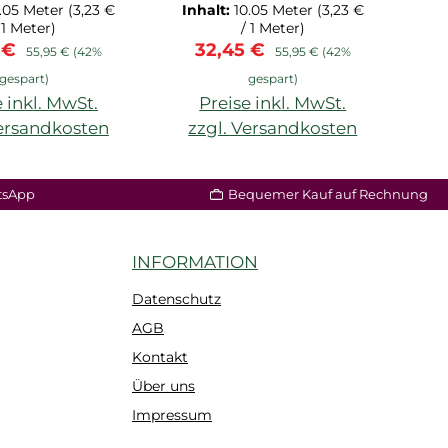
0.1M
7.1M
0.05 Meter
(3,23 €
Inhalt:
10.05 Meter
(3,23 €
In
 1 Meter)
/ 1 Meter)
fspreis:
Regulärer Preis:
Verkaufspreis:
Regulärer Preis:
 €
32,45 €
55,95 €
(42%
55,95 €
(42%
gespart)
gespart)
 inkl. MwSt.
Preise inkl. MwSt.
Versandkosten
zzgl. Versandkosten
z
tsApp
Bequemer Kauf auf Rechnung
INFORMATION
Datenschutz
AGB
Kontakt
Über uns
Impressum