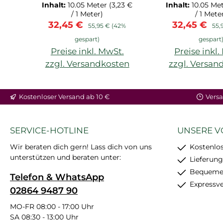
2.1M
9.1M
Inhalt:
10.05 Meter
(3,23 €
Inhalt:
10.05 Me
/ 1 Meter)
/ 1 Mete
Verkaufspreis:
Regulärer Preis:
Verkaufspre
Reg
32,45 €
32,45 €
55,95 €
(42%
55,
gespart)
gespart
Preise inkl. MwSt.
Preise inkl
zzgl. Versandkosten
zzgl. Versan
Kostenloser Versand ab 10 €
Versa
SERVICE-HOTLINE
UNSERE V
Wir beraten dich gern! Lass dich von uns
Kostenlos
unterstützen und beraten unter:
Lieferung
Bequemer
Telefon & WhatsApp
Expressv
02864 9487 90
MO-FR 08:00 - 17:00 Uhr
SA 08:30 - 13:00 Uhr