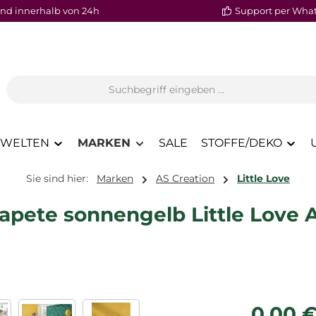
nd innerhalb von 24h
Support per Wha
WELTEN
MARKEN
SALE
STOFFE/DEKO
Sie sind hier:
Marken
AS Creation
Little Love
apete sonnengelb Little Love 
Regulärer P
0,00 