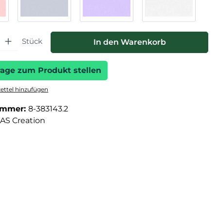
hl: Gib den gewünschten Wert ein oder benutze die Schaltfläche
Stück
In den Warenkorb
rage zum Produkt stellen
ttel hinzufügen
ummer:
8-383143.2
AS Creation