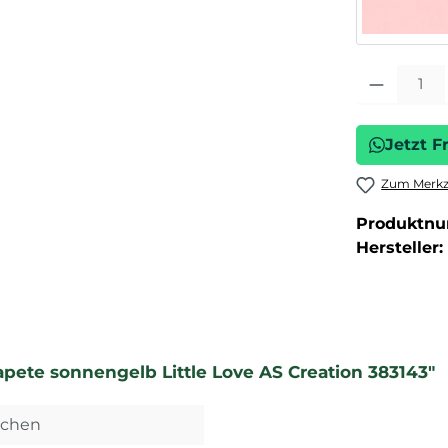
Produkt Anza
Jetzt F
Zum Merkze
Produktn
Hersteller:
apete sonnengelb Little Love AS Creation 383143"
dchen