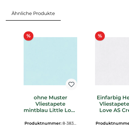
Ähnliche Produkte
Produktgalerie überspringen
Rabatt
Rabatt
%
%
ohne Muster
Einfarbig He
Vliestapete
Vliestapete
mintblau Little Love
Love AS Cr
AS Creation 383112
38312
Produktnummer:
8-38311
Produktnumme