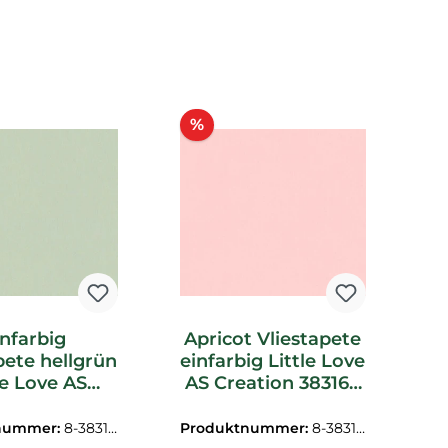
tt
Rabatt
%
infarbig
Apricot Vliestapete
pete hellgrün
einfarbig Little Love
le Love AS
AS Creation 383167
M
ion 383150
_L 2
A
nummer:
8-38315
Produktnummer:
8-38316
Pr