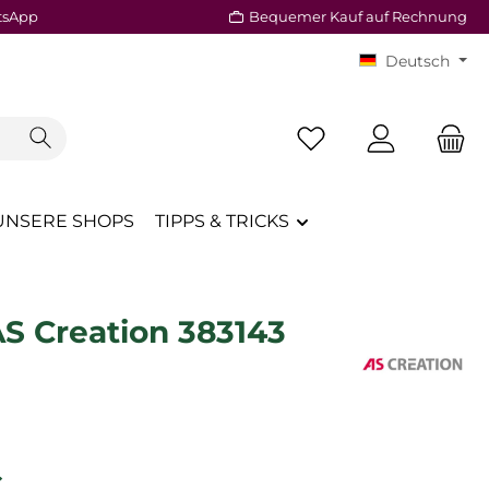
tsApp
Bequemer Kauf auf Rechnung
Deutsch
Du hast 0 Produkte a
UNSERE SHOPS
TIPPS & TRICKS
AS Creation 383143
reis:
€