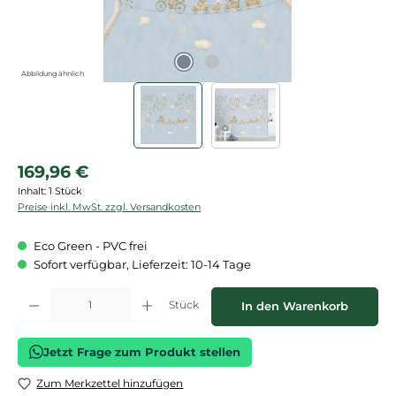
Abbildung ähnlich
Regulärer Preis:
169,96 €
Inhalt:
1 Stück
Preise inkl. MwSt. zzgl. Versandkosten
Eco Green - PVC frei
Sofort verfügbar, Lieferzeit: 10-14 Tage
Produkt Anzahl: Gib den gewünschten Wert ein oder benutze die Schaltflächen
Stück
In den Warenkorb
Jetzt Frage zum Produkt stellen
Zum Merkzettel hinzufügen