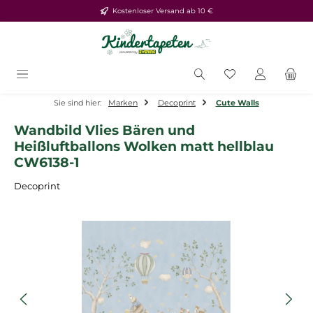
Kostenloser Versand ab 10 €
Zum Hauptinhalt springen
Du hast 0 Produ
Sie sind hier:
Marken
Decoprint
Cute Walls
Wandbild Vlies Bären und
Heißluftballons Wolken matt hellblau
CW6138-1
Decoprint
Bildergalerie überspringen