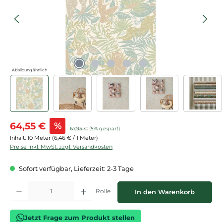
Abbildung ähnlich
Verkaufspreis:
64,55 €
%
Regulärer Preis:
67,95 €
(5% gespart)
Inhalt:
10 Meter
(6,46 € / 1 Meter)
Preise inkl. MwSt. zzgl. Versandkosten
Sofort verfügbar, Lieferzeit: 2-3 Tage
Produkt Anzahl: Gib den gewünschten Wert ein oder benutze die Schaltflächen
Rolle
In den Warenkorb
Jetzt Frage zum Produkt stellen