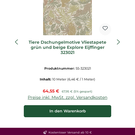
Tiere Dschungelmotive Vliestapete
Na
grün und beige Explore Eijffinger
323021
Produktnummer:
55-323021
Inhalt:
10 Meter
(6,46 € / 1 Meter)
Verkaufspreis:
64,55 €
Regulärer Preis:
67,95 €
(5% gespart)
Preise inkl. MwSt. zzgl. Versandkosten
P
In den Warenkorb
Kostenloser Versand ab 10 €