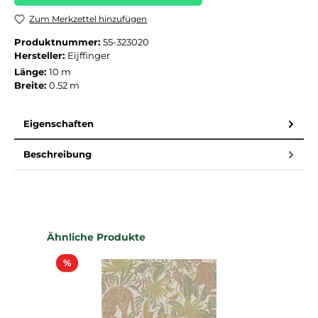
Zum Merkzettel hinzufügen
Produktnummer:
55-323020
Hersteller:
Eijffinger
Länge:
10 m
Breite:
0.52 m
Eigenschaften
Beschreibung
Produktgalerie überspringen
Ähnliche Produkte
Rabatt
%
%