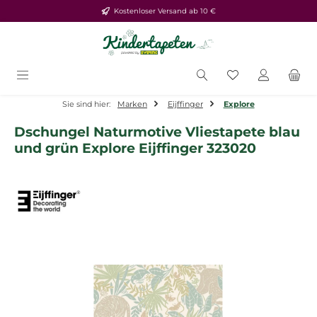
Kostenloser Versand ab 10 €
Zum Hauptinhalt springen
Du hast 0 Produ
Sie sind hier:
Marken
Eijffinger
Explore
Dschungel Naturmotive Vliestapete blau
und grün Explore Eijffinger 323020
Bildergalerie überspringen