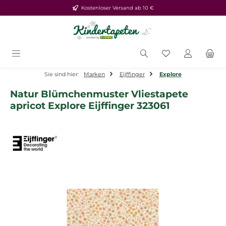
Kostenloser Versand ab 10 €
Zum Hauptinhalt springen
Du hast 0 Produ
Sie sind hier:
Marken
Eijffinger
Explore
Natur Blümchenmuster Vliestapete
apricot Explore Eijffinger 323061
Bildergalerie überspringen