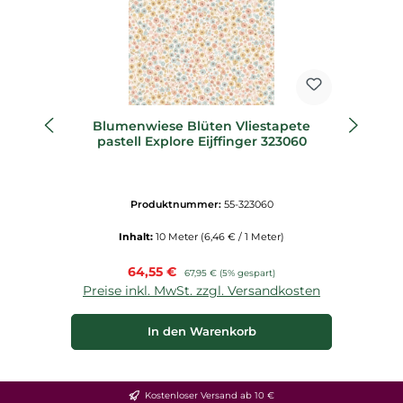
Blumenwiese Blüten Vliestapete
Bl
pastell Explore Eijffinger 323060
Produktnummer:
55-323060
Inhalt:
10 Meter
(6,46 € / 1 Meter)
Verkaufspreis:
64,55 €
Regulärer Preis:
67,95 €
(5% gespart)
Preise inkl. MwSt. zzgl. Versandkosten
P
In den Warenkorb
Kostenloser Versand ab 10 €