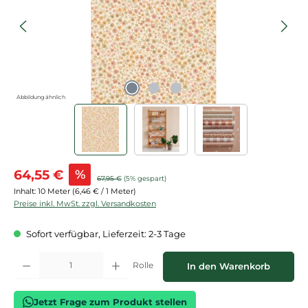
Abbildung ähnlich
Verkaufspreis:
64,55 €
%
Regulärer Preis:
67,95 €
(5% gespart)
Inhalt:
10 Meter
(6,46 € / 1 Meter)
Preise inkl. MwSt. zzgl. Versandkosten
Sofort verfügbar, Lieferzeit: 2-3 Tage
Produkt Anzahl: Gib den gewünschten Wert ein oder benutze die Schaltflächen
Rolle
In den Warenkorb
Jetzt Frage zum Produkt stellen