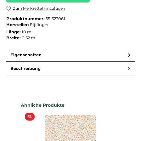
Zum Merkzettel hinzufügen
Produktnummer:
55-323061
Hersteller:
Eijffinger
Länge:
10 m
Breite:
0.52 m
Eigenschaften
Beschreibung
Produktgalerie überspringen
Ähnliche Produkte
Rabatt
%
%