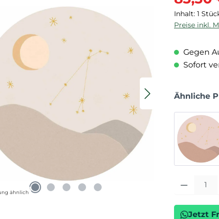
Inhalt:
1 Stüc
Preise inkl. 
Gegen Au
Sofort ver
Ähnliche 
Produkt Anza
ung ähnlich
Jetzt F