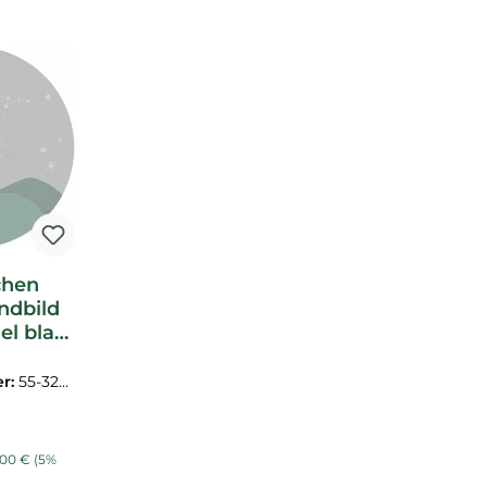
chen
ndbild
l blau
ffinger
1
r:
55-3231
is:
ulärer Preis:
,00 €
(5%