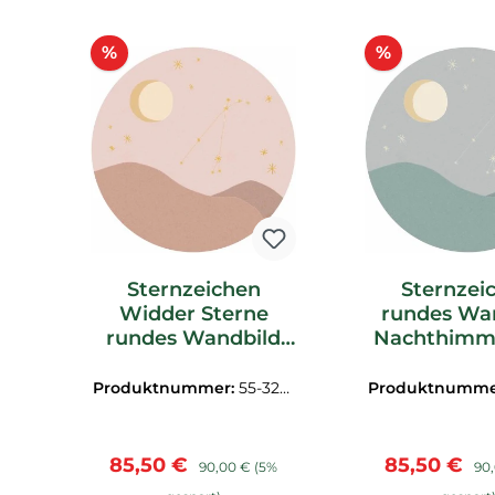
Produktgalerie überspringen
Rabatt
Rabatt
%
%
Sternzeichen
Sternzei
Widder Sterne
rundes Wa
rundes Wandbild
Nachthimme
rosa Explore
Explore Eij
Eijffinger 323120
32312
Produktnummer:
55-3231
Produktnumme
20
21
Verkaufspreis:
Regulärer Preis:
Verkaufspre
Reg
85,50 €
85,50 €
90,00 €
(5%
90