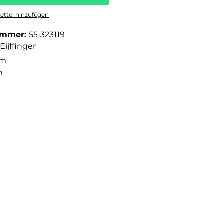
ttel hinzufügen
ummer:
55-323119
Eijffinger
 m
m