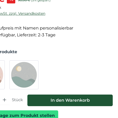
90,00 €
(5% gespart)
k
MwSt. zzgl. Versandkosten
fpreis mit Namen personalisierbar
fügbar, Lieferzeit: 2-3 Tage
Produkte
hl: Gib den gewünschten Wert ein oder benutze die Schaltfläche
Stück
In den Warenkorb
rage zum Produkt stellen