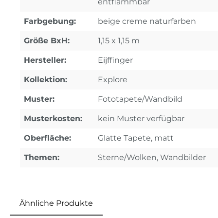
entflammbar
Farbgebung:
beige creme naturfarben
Größe BxH:
1,15 x 1,15 m
Hersteller:
Eijffinger
Kollektion:
Explore
Muster:
Fototapete/Wandbild
Musterkosten:
kein Muster verfügbar
Oberfläche:
Glatte Tapete, matt
Themen:
Sterne/Wolken, Wandbilder
Ähnliche Produkte