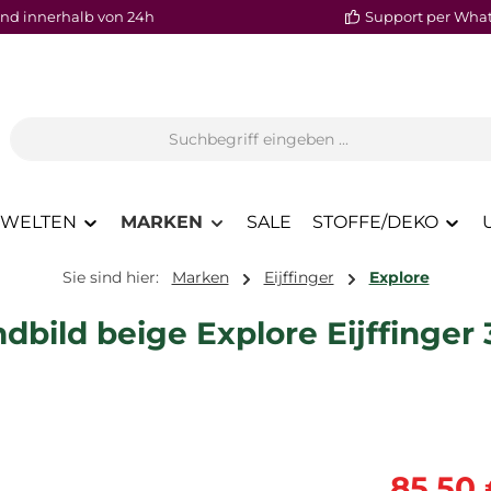
nd innerhalb von 24h
Support per Wha
WELTEN
MARKEN
SALE
STOFFE/DEKO
Sie sind hier:
Marken
Eijffinger
Explore
bild beige Explore Eijffinger 
Verkaufspre
85,50