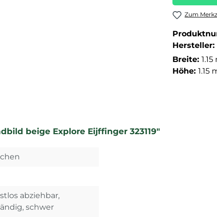
Zum Merkze
Produktn
Hersteller:
Breite:
1.15
Höhe:
1.15 
ild beige Explore Eijffinger 323119"
dchen
stlos abziehbar,
tändig, schwer