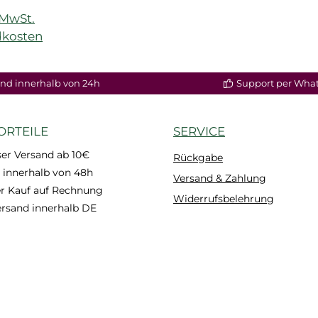
)
. MwSt.
dkosten
enkorb
nd innerhalb von 24h
Support per Wha
ORTEILE
SERVICE
er Versand ab 10€
Rückgabe
 innerhalb von 48h
Versand & Zahlung
 Kauf auf Rechnung
Widerrufsbelehrung
ersand innerhalb DE