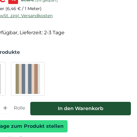
67,95 €
(5% gespart)
ter
(6,46 € / 1 Meter)
MwSt. zzgl. Versandkosten
fügbar, Lieferzeit: 2-3 Tage
Produkte
hl: Gib den gewünschten Wert ein oder benutze die Schaltfläche
Rolle
In den Warenkorb
rage zum Produkt stellen