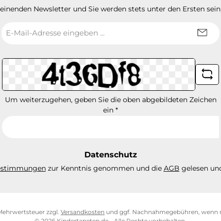
heinenden Newsletter und Sie werden stets unter den Ersten sei
E-
Mail-
Adresse
*
Um weiterzugehen, geben Sie die oben abgebildeten Zeichen
ein
*
Datenschutz
estimmungen
zur Kenntnis genommen und die
AGB
gelesen und
. Mehrwertsteuer zzgl.
Versandkosten
und ggf. Nachnahmegebühren, wenn n
© 2026 Kindertapeten.de - Alle Rechte vorbehalten.