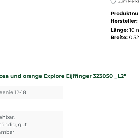
Zum Merkze
Produktn
Hersteller:
Länge:
10 
Breite:
0.5
osa und orange Explore Eijffinger 323050 _L2"
eenie 12-18
iehbar,
ändig, gut
ammbar