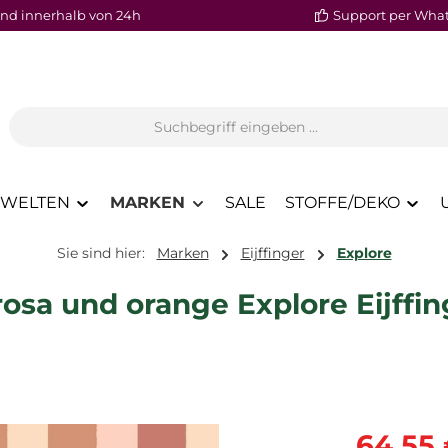
nd innerhalb von 24h
Support per Wha
WELTEN
MARKEN
SALE
STOFFE/DEKO
Sie sind hier:
Marken
Eijffinger
Explore
rosa und orange Explore Eijffi
Verkaufspre
64,55