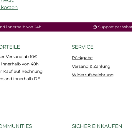
dkosten
enkorb
nd innerhalb von 24h
Support per Wha
ORTEILE
SERVICE
er Versand ab 10€
Rückgabe
 innerhalb von 48h
Versand & Zahlung
 Kauf auf Rechnung
Widerrufsbelehrung
ersand innerhalb DE
OMMUNITIES
SICHER EINKAUFEN