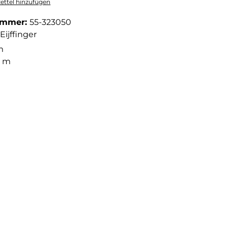
ttel hinzufügen
ummer:
55-323050
Eijffinger
m
2 m