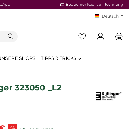
tsApp
Bequemer Kauf auf Rechnung
Deutsch
Du hast 0 Produkte a
UNSERE SHOPS
TIPPS & TRICKS
nger 323050 _L2
is:
 €
%
Regulärer Preis: