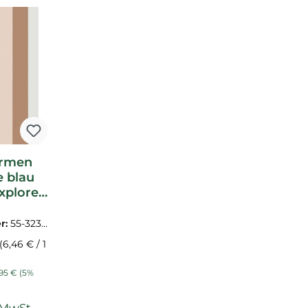
ormen
e blau
xplore
323053
r:
55-3230
(6,46 € / 1
eis:
ulärer Preis:
,95 €
(5%
)
. MwSt.