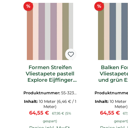
Produktgalerie überspringen
Rabatt
Rabatt
%
%
Formen Streifen
Balken F
Vliestapete pastell
Vliestapet
Explore Eijffinger
und grün E
323051
Eijffinger 
Produktnummer:
55-3230
Produktnumme
51
53
Inhalt:
10 Meter
(6,46 € / 1
Inhalt:
10 Meter
Meter)
Meter)
Verkaufspreis:
Regulärer Preis:
Verkaufspr
Reg
64,55 €
64,55 €
67,95 €
(5%
67
gespart)
gespart
Preise inkl. MwSt.
Preise inkl