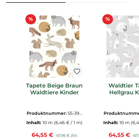
Produktgalerie überspringen
Rabatt
Rabatt
%
%
Tapete Beige Braun
Waldtier 
Waldtiere Kinder
Hellgrau K
Produktnummer:
55-399
Produktnumme
050
060
Inhalt:
10 m
(6,46 € / 1 m)
Inhalt:
10 m
(6,
Verkaufspreis:
Regulärer Preis:
Verkaufspr
Reg
64,55 €
64,55 €
67,95 €
(5%
67