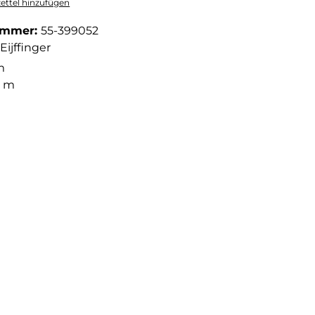
ttel hinzufügen
ummer:
55-399052
Eijffinger
m
2 m