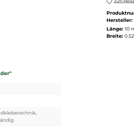
Zum Merkze
Produktn
Hersteller:
Länge:
10 
Breite:
0.5
nder"
ndklebetechnik,
tändig