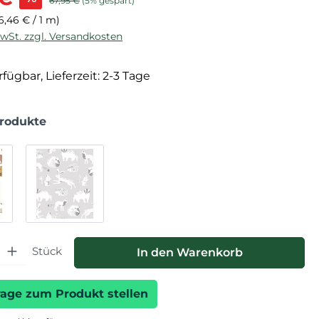
67,95 €
(5% gespart)
6,46 € / 1 m)
MwSt. zzgl. Versandkosten
fügbar, Lieferzeit: 2-3 Tage
Produkte
hl: Gib den gewünschten Wert ein oder benutze die Schaltfläche
Stück
In den Warenkorb
rage zum Produkt stellen