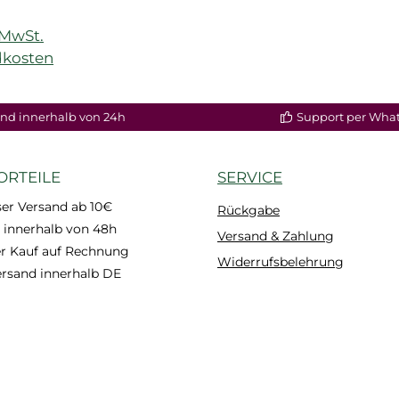
)
. MwSt.
dkosten
enkorb
nd innerhalb von 24h
Support per Wha
ORTEILE
SERVICE
er Versand ab 10€
Rückgabe
 innerhalb von 48h
Versand & Zahlung
 Kauf auf Rechnung
Widerrufsbelehrung
ersand innerhalb DE