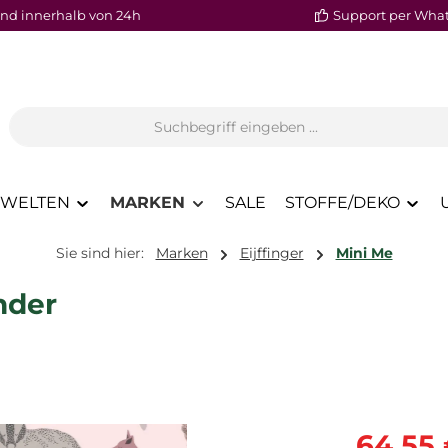
nd innerhalb von 24h
Support per Wha
WELTEN
MARKEN
SALE
STOFFE/DEKO
Sie sind hier:
Marken
Eijffinger
Mini Me
nder
Verkaufspre
64,55