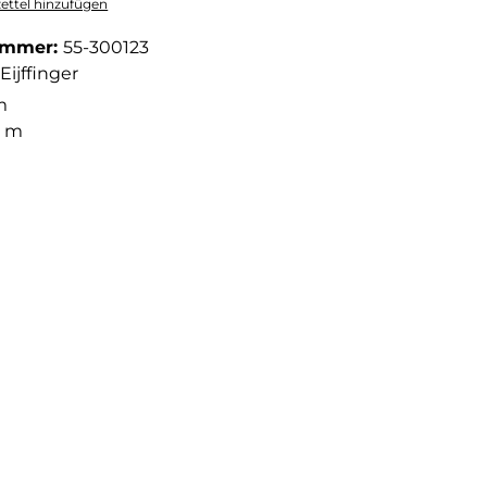
ttel hinzufügen
ummer:
55-300123
Eijffinger
m
2 m