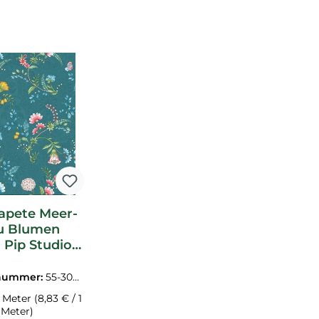
tt
Tapete Meer-
u Blumen
Pip Studio 5
300125
nummer:
55-3001
25
0 Meter
(8,83 € / 1
Meter)