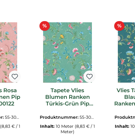
Rabatt
Raba
%
%
s Rosa
Tapete Vlies
Vlies 
men Pip
Blumen Ranken
Bla
00122
Türkis-Grün Pip
Ranken 
Studio 5 300124
r:
55-3001
Produktnummer:
55-3001
Produkt
24
(8,83 € / 1
Inhalt:
10 Meter
(8,83 € / 1
Inhalt:
1
Meter)