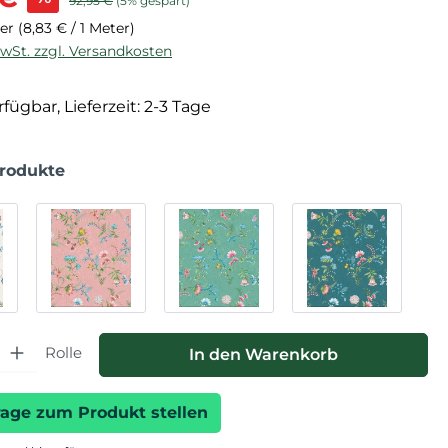
92,95 €
(5% gespart)
ter
(8,83 € / 1 Meter)
MwSt. zzgl. Versandkosten
fügbar, Lieferzeit: 2-3 Tage
Produkte
hl: Gib den gewünschten Wert ein oder benutze die Schaltfläche
Rolle
In den Warenkorb
rage zum Produkt stellen