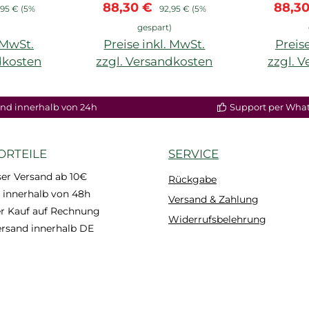
is:
ulärer Preis:
Verkaufspreis:
Regulärer Preis:
Verka
88,30 €
88,3
,95 €
(5%
92,95 €
(5%
)
gespart)
. MwSt.
Preise inkl. MwSt.
Preise
dkosten
zzgl. Versandkosten
zzgl. 
enkorb
In den Warenkorb
In de
nd innerhalb von 24h
Support per Wha
ORTEILE
SERVICE
er Versand ab 10€
Rückgabe
 innerhalb von 48h
Versand & Zahlung
 Kauf auf Rechnung
Widerrufsbelehrung
ersand innerhalb DE