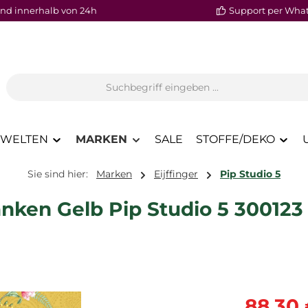
nd innerhalb von 24h
Support per Wha
WELTEN
MARKEN
SALE
STOFFE/DEKO
Sie sind hier:
Marken
Eijffinger
Pip Studio 5
nken Gelb Pip Studio 5 300123
Verkaufspre
88,30