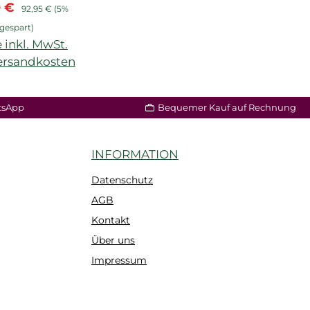
ufspreis:
Regulärer Preis:
0 €
92,95 €
(5%
gespart)
 inkl. MwSt.
Versandkosten
n Warenkorb
tsApp
Bequemer Kauf auf Rechnung
INFORMATION
Datenschutz
AGB
Kontakt
Über uns
Impressum