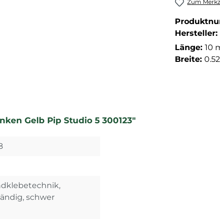
Zum Merkze
Produktn
Hersteller:
Länge:
10 
Breite:
0.5
nken Gelb Pip Studio 5 300123"
8
ndklebetechnik,
tändig, schwer