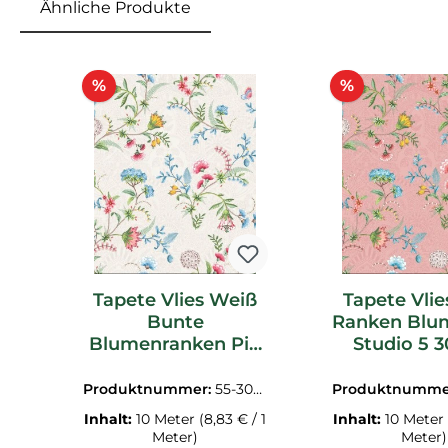
Ähnliche Produkte
Produktgalerie überspringen
Rabatt
Rabatt
%
%
Tapete Vlies Weiß
Tapete Vlie
Bunte
Ranken Blu
Blumenranken Pip
Studio 5 3
Studio 5 300120
Produktnummer:
55-3001
Produktnumme
20
22
Inhalt:
10 Meter
(8,83 € / 1
Inhalt:
10 Meter
Meter)
Meter)