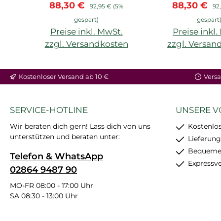
Verkaufspreis:
Regulärer Preis:
Verkaufspre
Reg
88,30 €
88,30 €
92,95 €
(5%
92
gespart)
gespart
Preise inkl. MwSt.
Preise inkl
zzgl. Versandkosten
zzgl. Versan
In den Warenkorb
In den War
Kostenloser Versand ab 10 €
Versa
SERVICE-HOTLINE
UNSERE V
Wir beraten dich gern! Lass dich von uns
Kostenlos
unterstützen und beraten unter:
Lieferung
Bequemer
Telefon & WhatsApp
Expressv
02864 9487 90
MO-FR 08:00 - 17:00 Uhr
SA 08:30 - 13:00 Uhr