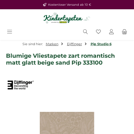
Kostenloser Versand ab 10 €
Zum Hauptinhalt springen
Du hast 0 Produ
Sie sind hier:
Marken
Eijffinger
Pip Studio 6
Blumige Vliestapete zart romantisch
matt glatt beige sand Pip 333100
Bildergalerie überspringen