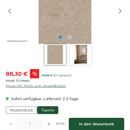
Abbildung ähnlich
Verkaufspreis:
88,30 €
%
Regulärer Preis:
92,95 €
(5% gespart)
Inhalt:
10 Meter
Preise inkl. MwSt. zzgl. Versandkosten
Sofort verfügbar, Lieferzeit: 2-3 Tage
Musterstück
Tapete
Produkt Anzahl: Gib den gewünschten Wert ein oder benutze die Schaltflächen
Rolle
In den Warenkorb