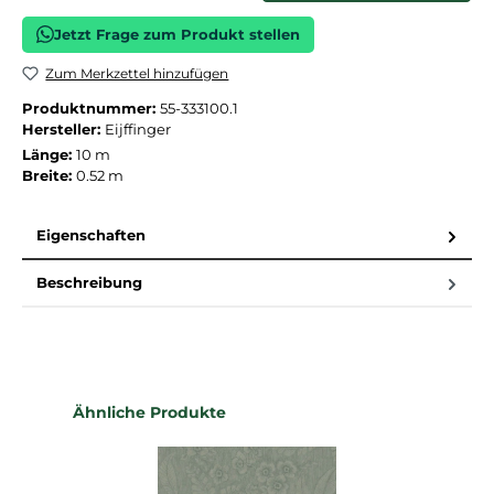
Jetzt Frage zum Produkt stellen
Zum Merkzettel hinzufügen
Produktnummer:
55-333100.1
Hersteller:
Eijffinger
Länge:
10 m
Breite:
0.52 m
Eigenschaften
Beschreibung
Produktgalerie überspringen
Ähnliche Produkte