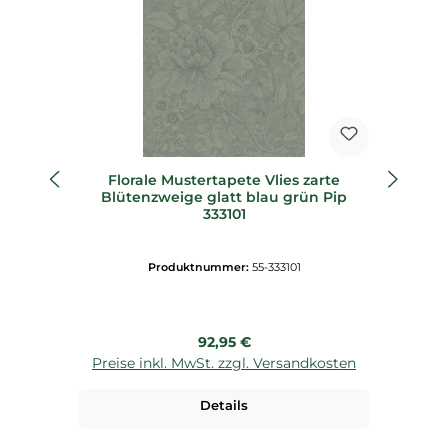
Florale Mustertapete Vlies zarte
Blütenzweige glatt blau grün Pip
333101
Produktnummer:
55-333101
Regulärer Preis:
92,95 €
Preise inkl. MwSt. zzgl. Versandkosten
P
Details