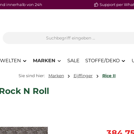
nd innerhalb von 24h
Support per Wha
WELTEN
MARKEN
SALE
STOFFE/DEKO
Sie sind hier:
Marken
Eijffinger
Rice II
Rock N Roll
Verkaufspre
384,7