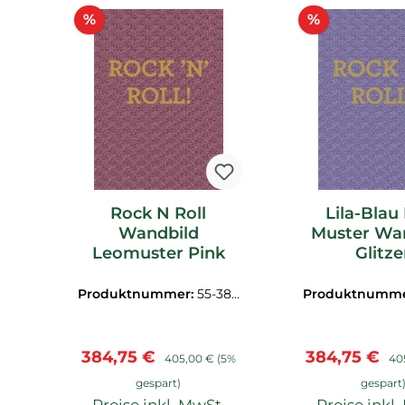
Produktgalerie überspringen
Rabatt
Rabatt
%
%
Rock N Roll
Lila-Blau
Wandbild
Muster Wa
Leomuster Pink
Glitze
Produktnummer:
55-383
Produktnumme
601
602
Verkaufspreis:
Regulärer Preis:
Verkaufsprei
Reg
384,75 €
384,75 €
405,00 €
(5%
40
gespart)
gespart
Preise inkl. MwSt.
Preise inkl