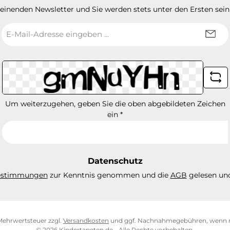
heinenden Newsletter und Sie werden stets unter den Ersten sei
E-
Mail-
Adresse
*
Um weiterzugehen, geben Sie die oben abgebildeten Zeichen
ein
*
Datenschutz
estimmungen
zur Kenntnis genommen und die
AGB
gelesen und
. Mehrwertsteuer zzgl.
Versandkosten
und ggf. Nachnahmegebühren, wenn n
© 2026 Kindertapeten.de - Alle Rechte vorbehalten.