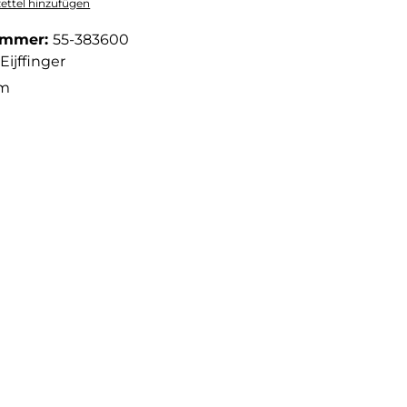
ttel hinzufügen
ummer:
55-383600
Eijffinger
 m