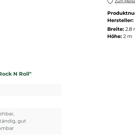
Zum Merkze
Produktn
Hersteller:
Breite:
2.8
Höhe:
2 m
ock N Roll"
iehbar,
ändig, gut
ammbar