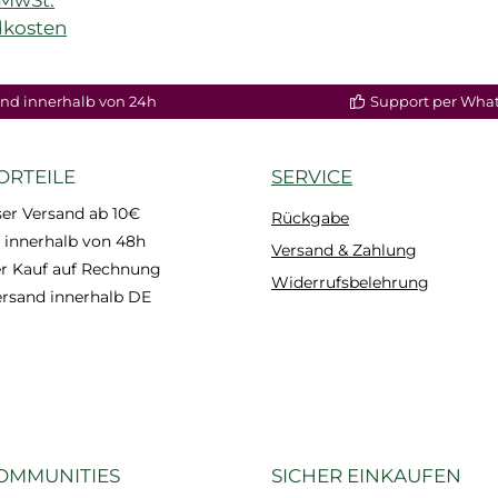
dkosten
enkorb
nd innerhalb von 24h
Support per Wha
ORTEILE
SERVICE
er Versand ab 10€
Rückgabe
 innerhalb von 48h
Versand & Zahlung
 Kauf auf Rechnung
Widerrufsbelehrung
ersand innerhalb DE
OMMUNITIES
SICHER EINKAUFEN