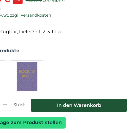
405,00 €
(5% gespart)
k
MwSt. zzgl. Versandkosten
fügbar, Lieferzeit: 2-3 Tage
Produkte
hl: Gib den gewünschten Wert ein oder benutze die Schaltfläche
Stück
In den Warenkorb
rage zum Produkt stellen