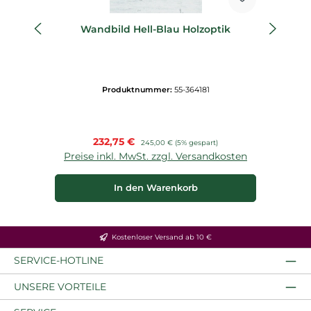
Wandbild Hell-Blau Holzoptik
Produktnummer:
55-364181
Verkaufspreis:
232,75 €
Regulärer Preis:
245,00 €
(5% gespart)
Preise inkl. MwSt. zzgl. Versandkosten
P
In den Warenkorb
Kostenloser Versand ab 10 €
SERVICE-HOTLINE
UNSERE VORTEILE