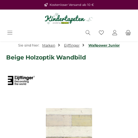
Kostenloser Versand ab 10 €
Zum Hauptinhalt springen
Du hast 0 Produ
Sie sind hier:
Marken
Eijffinger
Wallpower Junior
Beige Holzoptik Wandbild
Bildergalerie überspringen