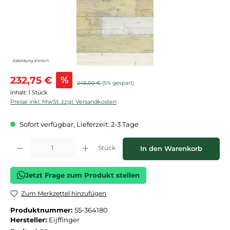
Abbildung ähnlich
Verkaufspreis:
232,75 €
%
Regulärer Preis:
245,00 €
(5% gespart)
Inhalt:
1 Stück
Preise inkl. MwSt. zzgl. Versandkosten
Sofort verfügbar, Lieferzeit: 2-3 Tage
Produkt Anzahl: Gib den gewünschten Wert ein oder benutze die Schaltflächen
Stück
In den Warenkorb
Jetzt Frage zum Produkt stellen
Zum Merkzettel hinzufügen
Produktnummer:
55-364180
Hersteller:
Eijffinger