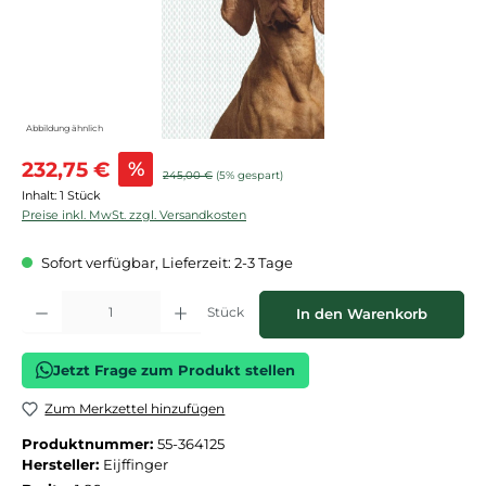
Abbildung ähnlich
Verkaufspreis:
232,75 €
%
Regulärer Preis:
245,00 €
(5% gespart)
Inhalt:
1 Stück
Preise inkl. MwSt. zzgl. Versandkosten
Sofort verfügbar, Lieferzeit: 2-3 Tage
Produkt Anzahl: Gib den gewünschten Wert ein oder benutze die Schaltflächen
Stück
In den Warenkorb
Jetzt Frage zum Produkt stellen
Zum Merkzettel hinzufügen
Produktnummer:
55-364125
Hersteller:
Eijffinger