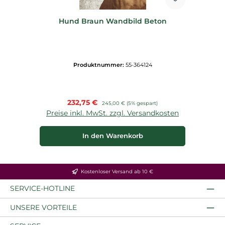
Hund Braun Wandbild Beton
Produktnummer:
55-364124
Verkaufspreis:
232,75 €
Regulärer Preis:
245,00 €
(5% gespart)
Preise inkl. MwSt. zzgl. Versandkosten
In den Warenkorb
Kostenloser Versand ab 10 €
SERVICE-HOTLINE
UNSERE VORTEILE