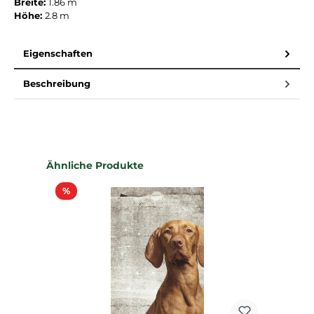
Breite:
1.86 m
Höhe:
2.8 m
Eigenschaften
Beschreibung
Produktgalerie überspringen
Ähnliche Produkte
Rabatt
%