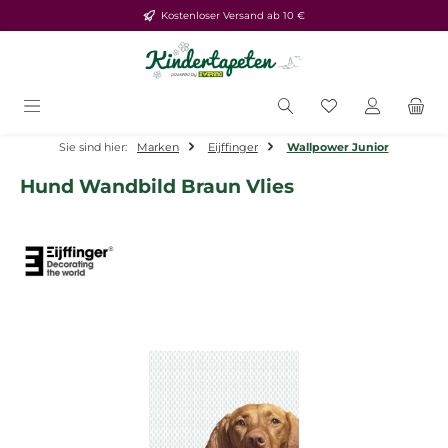
Kostenloser Versand ab 10 €
Zum Hauptinhalt springen
Du hast 0 Produ
Sie sind hier:
Marken
Eijffinger
Wallpower Junior
Hund Wandbild Braun Vlies
Bildergalerie überspringen