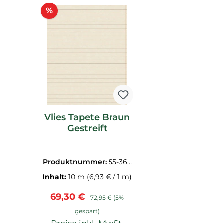
Produktgalerie überspringen
Rabatt
%
Vlies Tapete Braun
Gestreift
Produktnummer:
55-364
012
Inhalt:
10 m
(6,93 € / 1 m)
Verkaufspreis:
Regulärer Preis:
69,30 €
72,95 €
(5%
gespart)
Preise inkl. MwSt.