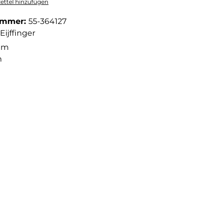
ttel hinzufügen
ummer:
55-364127
Eijffinger
6 m
m