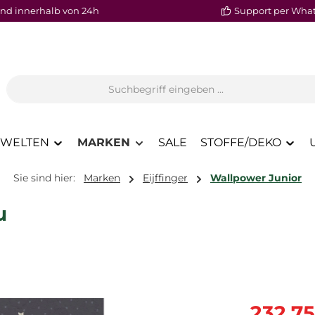
nd innerhalb von 24h
Support per Wha
WELTEN
MARKEN
SALE
STOFFE/DEKO
Sie sind hier:
Marken
Eijffinger
Wallpower Junior
u
Verkaufspre
232,7