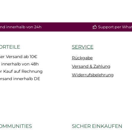
nd innerhalb von 24h
Support per Wha
ORTEILE
SERVICE
er Versand ab 10€
Rückgabe
 innerhalb von 48h
Versand & Zahlung
 Kauf auf Rechnung
Widerrufsbelehrung
ersand innerhalb DE
OMMUNITIES
SICHER EINKAUFEN