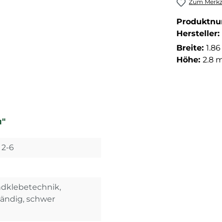
Zum Merkze
Produktn
Hersteller:
Breite:
1.8
Höhe:
2.8 
u"
 2-6
ndklebetechnik,
tändig, schwer