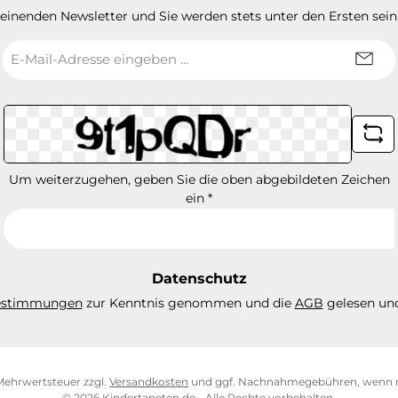
heinenden Newsletter und Sie werden stets unter den Ersten sei
E-
Mail-
Adresse
*
Um weiterzugehen, geben Sie die oben abgebildeten Zeichen
ein
*
Datenschutz
estimmungen
zur Kenntnis genommen und die
AGB
gelesen und
. Mehrwertsteuer zzgl.
Versandkosten
und ggf. Nachnahmegebühren, wenn n
© 2026 Kindertapeten.de - Alle Rechte vorbehalten.