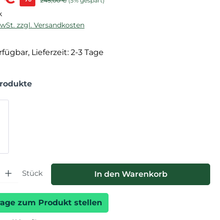
245,00 €
(5% gespart)
k
MwSt. zzgl. Versandkosten
fügbar, Lieferzeit: 2-3 Tage
Produkte
hl: Gib den gewünschten Wert ein oder benutze die Schaltfläche
Stück
In den Warenkorb
rage zum Produkt stellen