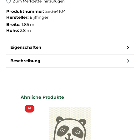
Zum Merkzettel hinzufügen
Produktnummer:
55-364104
Hersteller:
Eijffinger
Breite:
1.86 m
Höhe:
2.8 m
Eigenschaften
Beschreibung
Produktgalerie überspringen
Ähnliche Produkte
Rabatt
%
%