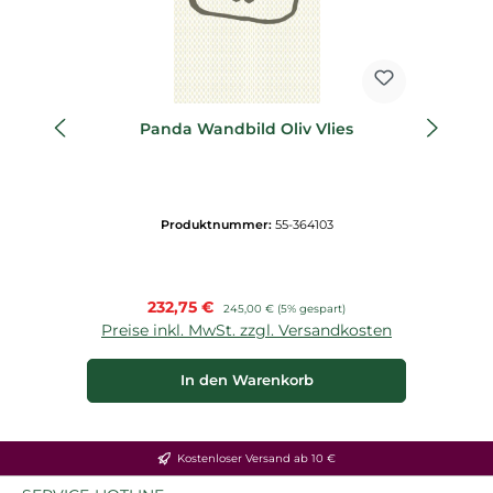
Panda Wandbild Oliv Vlies
Produktnummer:
55-364103
Verkaufspreis:
232,75 €
Regulärer Preis:
245,00 €
(5% gespart)
Preise inkl. MwSt. zzgl. Versandkosten
P
In den Warenkorb
Kostenloser Versand ab 10 €