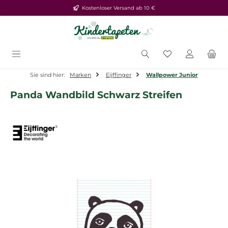
Kostenloser Versand ab 10 €
Zum Hauptinhalt springen
Du hast 0 Produ
Sie sind hier:
Marken
Eijffinger
Wallpower Junior
Panda Wandbild Schwarz Streifen
Bildergalerie überspringen