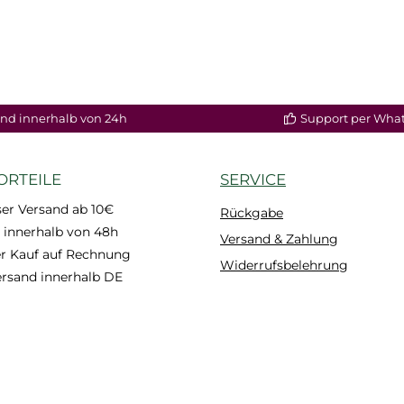
nd innerhalb von 24h
Support per Wha
ORTEILE
SERVICE
er Versand ab 10€
Rückgabe
 innerhalb von 48h
Versand & Zahlung
 Kauf auf Rechnung
Widerrufsbelehrung
ersand innerhalb DE