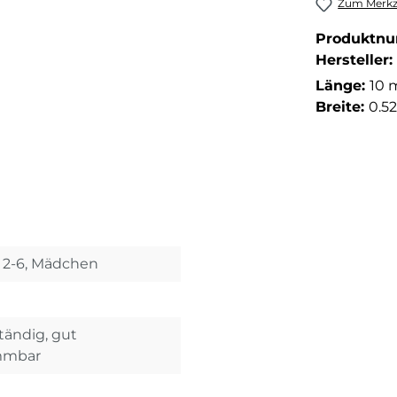
Zum Merkze
Produktn
Hersteller:
Länge:
10 
Breite:
0.5
i 2-6, Mädchen
ändig, gut
ammbar