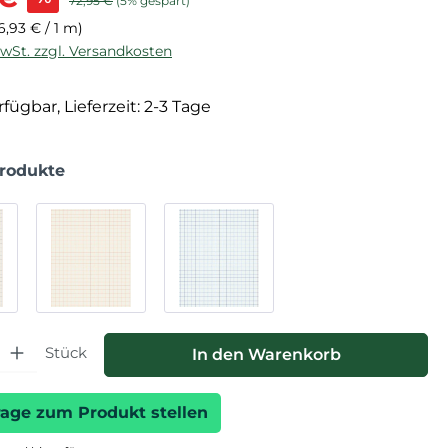
72,95 €
(5% gespart)
6,93 € / 1 m)
MwSt. zzgl. Versandkosten
fügbar, Lieferzeit: 2-3 Tage
Produkte
hl: Gib den gewünschten Wert ein oder benutze die Schaltfläche
Stück
In den Warenkorb
rage zum Produkt stellen