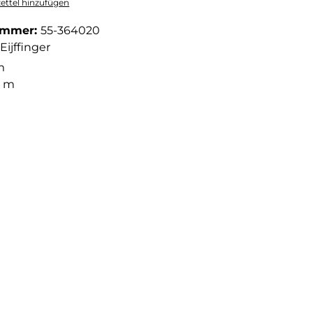
ttel hinzufügen
ummer:
55-364020
Eijffinger
m
2 m