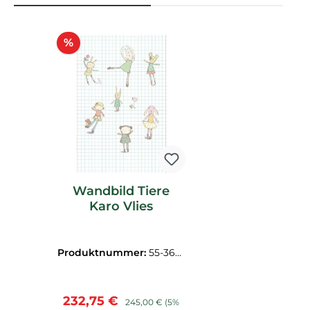
Produktgalerie überspringen
Rabatt
%
Wandbild Tiere
Karo Vlies
Produktnummer:
55-3641
01
Verkaufspreis:
Regulärer Preis:
232,75 €
245,00 €
(5%