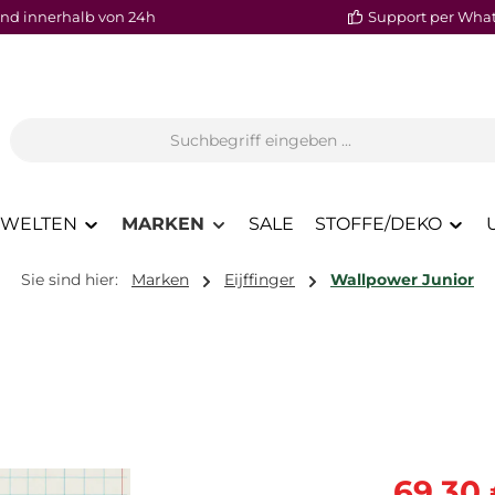
nd innerhalb von 24h
Support per Wha
WELTEN
MARKEN
SALE
STOFFE/DEKO
Sie sind hier:
Marken
Eijffinger
Wallpower Junior
Verkaufspre
69,30