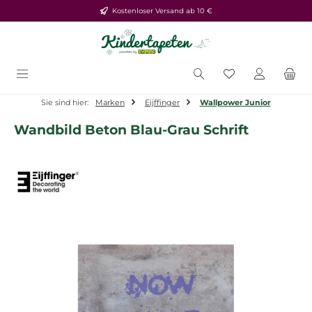
Kostenloser Versand ab 10 €
Zum Hauptinhalt springen
Du hast 0 Produ
Sie sind hier:
Marken
Eijffinger
Wallpower Junior
Wandbild Beton Blau-Grau Schrift
Bildergalerie überspringen