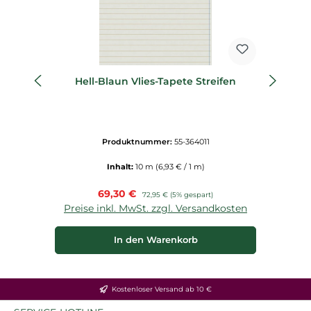
Hell-Blaun Vlies-Tapete Streifen
Produktnummer:
55-364011
Inhalt:
10 m
(6,93 € / 1 m)
Verkaufspreis:
69,30 €
Regulärer Preis:
72,95 €
(5% gespart)
Preise inkl. MwSt. zzgl. Versandkosten
P
In den Warenkorb
Kostenloser Versand ab 10 €