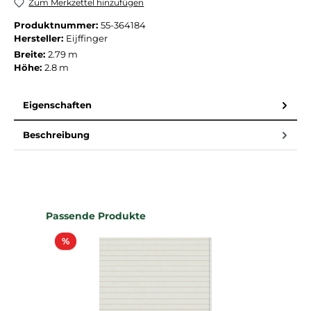
Zum Merkzettel hinzufügen
Produktnummer:
55-364184
Hersteller:
Eijffinger
Breite:
2.79 m
Höhe:
2.8 m
Eigenschaften
Beschreibung
Produktgalerie überspringen
Passende Produkte
Rabatt
%
%