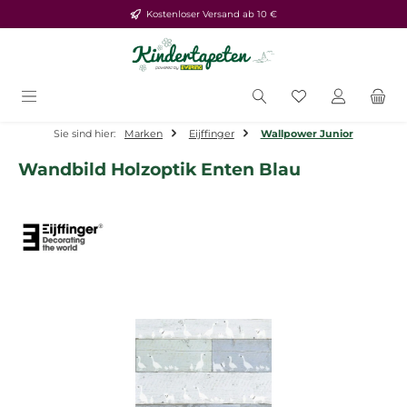
Kostenloser Versand ab 10 €
Zum Hauptinhalt springen
Du hast 0 Produ
Sie sind hier:
Marken
Eijffinger
Wallpower Junior
Wandbild Holzoptik Enten Blau
Bildergalerie überspringen