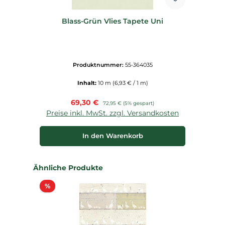
Blass-Grün Vlies Tapete Uni
Produktnummer:
55-364035
Inhalt:
10 m
(6,93 € / 1 m)
Verkaufspreis:
69,30 €
Regulärer Preis:
72,95 €
(5% gespart)
Preise inkl. MwSt. zzgl. Versandkosten
In den Warenkorb
Produktgalerie überspringen
Ähnliche Produkte
Rabatt
%