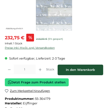
Abbildung ähnlich
Verkaufspreis:
232,75 €
%
Regulärer Preis:
245,00 €
(5% gespart)
Inhalt:
1 Stück
Preise inkl. MwSt. zzgl. Versandkosten
Sofort verfügbar, Lieferzeit: 2-3 Tage
Produkt Anzahl: Gib den gewünschten Wert ein oder benutze die Schaltflächen
Stück
In den Warenkorb
Jetzt Frage zum Produkt stellen
Zum Merkzettel hinzufügen
Produktnummer:
55-364179
Hersteller:
Eijffinger