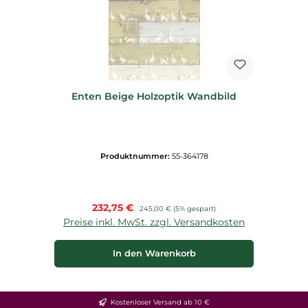
Enten Beige Holzoptik Wandbild
Produktnummer:
55-364178
Verkaufspreis:
232,75 €
Regulärer Preis:
245,00 €
(5% gespart)
Preise inkl. MwSt. zzgl. Versandkosten
In den Warenkorb
Kostenloser Versand ab 10 €