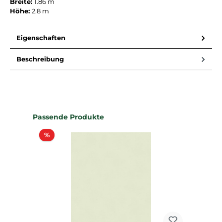
Breite:
1.86 m
Höhe:
2.8 m
Eigenschaften
Beschreibung
Produktgalerie überspringen
Passende Produkte
Rabatt
%