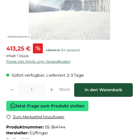
Abbildung ähnlich
Verkaufspreis:
413,25 €
%
Regulärer Preis:
435,00 €
(5% gespart)
Inhalt:
1 Stück
Preise inkl. MwSt. zzgl. Versandkosten
Sofort verfügbar, Lieferzeit: 2-3 Tage
Produkt Anzahl: Gib den gewünschten Wert ein oder benutze die Schaltflächen
Stück
In den Warenkorb
Jetzt Frage zum Produkt stellen
Zum Merkzettel hinzufügen
Produktnummer:
55-364144
Hersteller:
Eijffinger