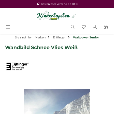
Kostenloser Versand ab 10 €
Zum Hauptinhalt springen
Du hast 0 Produ
Sie sind hier:
Marken
Eijffinger
Wallpower Junior
Wandbild Schnee Vlies Weiß
Bildergalerie überspringen