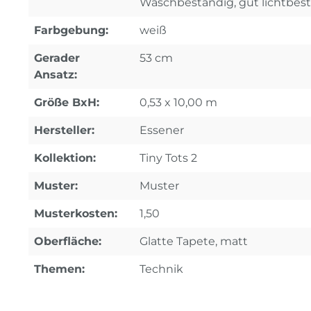
Waschbeständig, gut lichtbes
Farbgebung:
weiß
Gerader
53 cm
Ansatz:
Größe BxH:
0,53 x 10,00 m
Hersteller:
Essener
Kollektion:
Tiny Tots 2
Muster:
Muster
Musterkosten:
1,50
Oberfläche:
Glatte Tapete, matt
Themen:
Technik