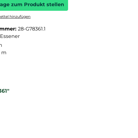
rage zum Produkt stellen
ttel hinzufügen
ummer:
28-G78361.1
Essener
m
3 m
361"