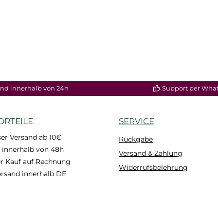
nd innerhalb von 24h
Support per Wha
ORTEILE
SERVICE
er Versand ab 10€
Rückgabe
 innerhalb von 48h
Versand & Zahlung
 Kauf auf Rechnung
Widerrufsbelehrung
ersand innerhalb DE