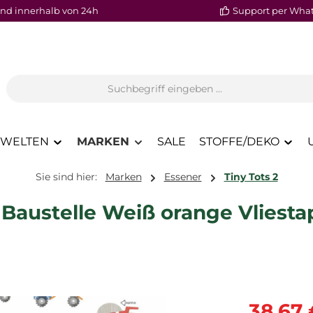
nd innerhalb von 24h
Support per Wha
WELTEN
MARKEN
SALE
STOFFE/DEKO
Sie sind hier:
Marken
Essener
Tiny Tots 2
austelle Weiß orange Vliestap
Verkaufspre
38,67