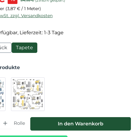
54,95 €
(29.63% gespart)
ter
(3,87 € / 1 Meter)
MwSt. zzgl. Versandkosten
fügbar, Lieferzeit: 1-3 Tage
ück
Tapete
Produkte
hl: Gib den gewünschten Wert ein oder benutze die Schaltfläche
Rolle
In den Warenkorb