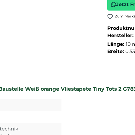
Jetzt F
Zum Merkze
Produktn
Hersteller:
Länge:
10 
Breite:
0.5
austelle Weiß orange Vliestapete Tiny Tots 2 G78
technik,