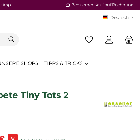
tsApp
Bequemer Kauf auf Rechnung
Deutsch
Du hast 0 Produkte a
UNSERE SHOPS
TIPPS & TRICKS
ete Tiny Tots 2
is:
 €
%
Regulärer Preis: