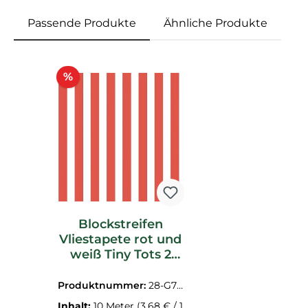
Passende Produkte
Ähnliche Produkte
Produktgalerie überspringen
Rabatt
%
Blockstreifen
Vliestapete rot und
weiß Tiny Tots 2
Essener G78404
Produktnummer:
28-G78
404.1M
Inhalt:
10 Meter
(3,68 € / 1