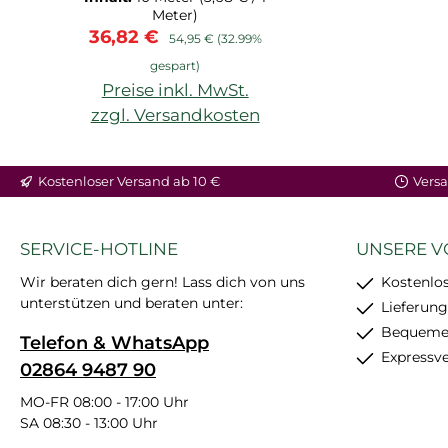
Meter)
Verkaufspreis:
Regulärer Preis:
36,82 €
54,95 €
(32.99%
gespart)
Preise inkl. MwSt.
zzgl. Versandkosten
Kostenloser Versand ab 10 €
Versa
SERVICE-HOTLINE
UNSERE V
Wir beraten dich gern! Lass dich von uns
Kostenlos
unterstützen und beraten unter:
Lieferung
Bequemer
Telefon & WhatsApp
Expressv
02864 9487 90
MO-FR 08:00 - 17:00 Uhr
SA 08:30 - 13:00 Uhr