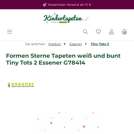
Kostenloser Versand ab 10 €
Zum Hauptinhalt springen
Du hast 0 Produ
Sie sind hier:
Marken
Essener
Tiny Tots 2
Formen Sterne Tapeten weiß und bunt
Tiny Tots 2 Essener G78414
Bildergalerie überspringen