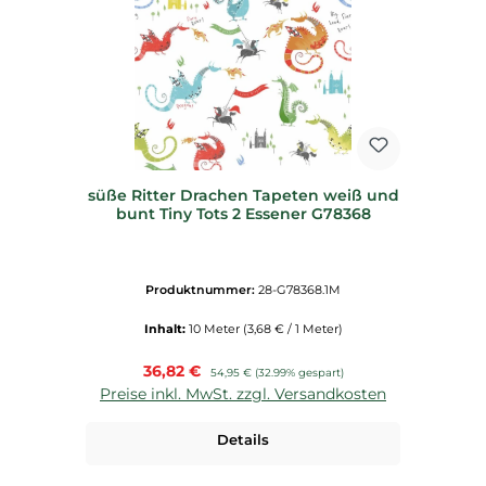
süße Ritter Drachen Tapeten weiß und
bunt Tiny Tots 2 Essener G78368
Produktnummer:
28-G78368.1M
Inhalt:
10 Meter
(3,68 € / 1 Meter)
Verkaufspreis:
36,82 €
Regulärer Preis:
54,95 €
(32.99% gespart)
Preise inkl. MwSt. zzgl. Versandkosten
Details