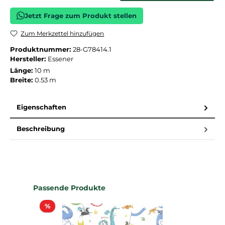
Jetzt Frage zum Produkt stellen
Zum Merkzettel hinzufügen
Produktnummer:
28-G78414.1
Hersteller:
Essener
Länge:
10 m
Breite:
0.53 m
Eigenschaften
Beschreibung
Produktgalerie überspringen
Passende Produkte
Rabatt
%