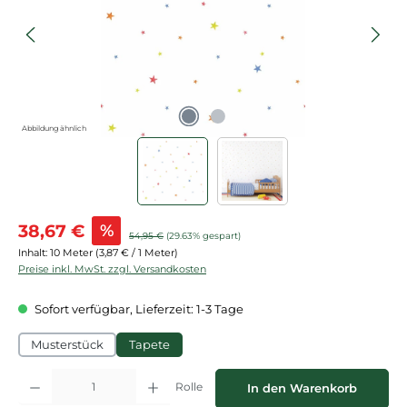
Abbildung ähnlich
Verkaufspreis:
38,67 €
%
Regulärer Preis:
54,95 €
(29.63% gespart)
Inhalt:
10 Meter
(3,87 € / 1 Meter)
Preise inkl. MwSt. zzgl. Versandkosten
Sofort verfügbar, Lieferzeit: 1-3 Tage
Musterstück
Tapete
Produkt Anzahl: Gib den gewünschten Wert ein oder benutze die Schaltflächen
Rolle
In den Warenkorb