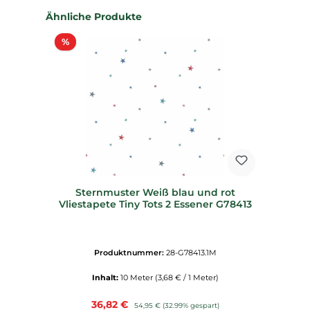
Produktgalerie überspringen
Ähnliche Produkte
Rabatt
%
Sternmuster Weiß blau und rot
Vliestapete Tiny Tots 2 Essener G78413
Produktnummer:
28-G78413.1M
Inhalt:
10 Meter
(3,68 € / 1 Meter)
Verkaufspreis:
36,82 €
Regulärer Preis:
54,95 €
(32.99% gespart)