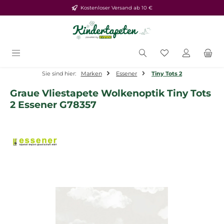
Kostenloser Versand ab 10 €
Zum Hauptinhalt springen
Du hast 0 Produ
Sie sind hier:
Marken
Essener
Tiny Tots 2
Graue Vliestapete Wolkenoptik Tiny Tots
2 Essener G78357
Bildergalerie überspringen