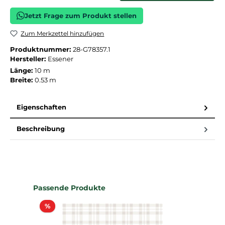
Jetzt Frage zum Produkt stellen
Zum Merkzettel hinzufügen
Produktnummer:
28-G78357.1
Hersteller:
Essener
Länge:
10 m
Breite:
0.53 m
Eigenschaften
Beschreibung
Produktgalerie überspringen
Passende Produkte
Rabatt
%
%