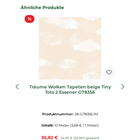
Produktgalerie überspringen
Ähnliche Produkte
Rabatt
%
%
Träume Wolken Tapeten beige Tiny
Ro
Tots 2 Essener G78356
Produktnummer:
28-G78356.1M
Inhalt:
10 Meter
(3,68 € / 1 Meter)
Verkaufspreis:
36,82 €
Regulärer Preis:
54,95 €
(32.99% gespart)