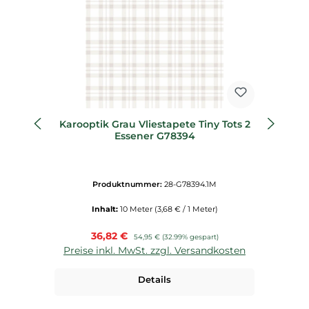
Karooptik Grau Vliestapete Tiny Tots 2
Ba
Essener G78394
Produktnummer:
28-G78394.1M
Inhalt:
10 Meter
(3,68 € / 1 Meter)
Verkaufspreis:
36,82 €
Regulärer Preis:
54,95 €
(32.99% gespart)
Preise inkl. MwSt. zzgl. Versandkosten
P
Details