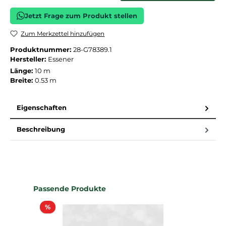
Jetzt Frage zum Produkt stellen
Zum Merkzettel hinzufügen
Produktnummer:
28-G78389.1
Hersteller:
Essener
Länge:
10 m
Breite:
0.53 m
Eigenschaften
Beschreibung
Produktgalerie überspringen
Passende Produkte
Rabatt
%
%