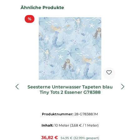
Produktgalerie überspringen
Ähnliche Produkte
Rabatt
%
%
Seesterne Unterwasser Tapeten blau
Me
Tiny Tots 2 Essener G78388
Produktnummer:
28-G78388.1M
Inhalt:
10 Meter
(3,68 € / 1 Meter)
Verkaufspreis:
36,82 €
Regulärer Preis:
54,95 €
(32.99% gespart)