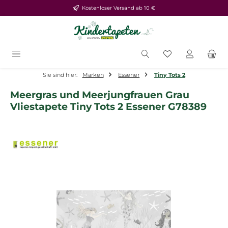
Kostenloser Versand ab 10 €
Zum Hauptinhalt springen
Du hast 0 Produ
Sie sind hier:
Marken
Essener
Tiny Tots 2
Meergras und Meerjungfrauen Grau
Vliestapete Tiny Tots 2 Essener G78389
Bildergalerie überspringen