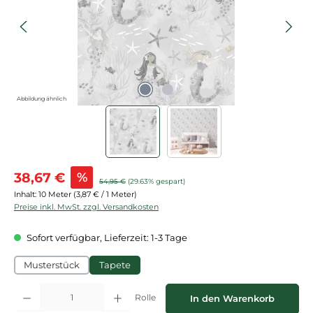
Abbildung ähnlich
Verkaufspreis:
38,67 €
%
Regulärer Preis:
54,95 €
(29.63% gespart)
Inhalt:
10 Meter
(3,87 € / 1 Meter)
Preise inkl. MwSt. zzgl. Versandkosten
Sofort verfügbar, Lieferzeit: 1-3 Tage
Musterstück
Tapete
Produkt Anzahl: Gib den gewünschten Wert ein oder benutze die Schaltflächen
Rolle
In den Warenkorb