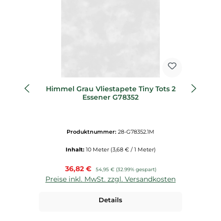
Himmel Grau Vliestapete Tiny Tots 2
Essener G78352
Produktnummer:
28-G78352.1M
Inhalt:
10 Meter
(3,68 € / 1 Meter)
Verkaufspreis:
36,82 €
Regulärer Preis:
54,95 €
(32.99% gespart)
Preise inkl. MwSt. zzgl. Versandkosten
P
Details