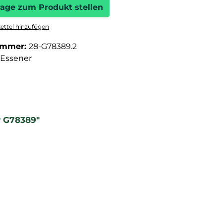
rage zum Produkt stellen
ttel hinzufügen
ummer:
28-G78389.2
Essener
r G78389"