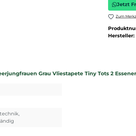
Jetzt F
Zum Merkze
Produktn
Hersteller:
rjungfrauen Grau Vliestapete Tiny Tots 2 Essene
technik,
tändig