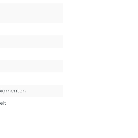
zpigmenten
elt