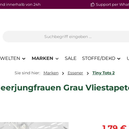
nd innerhalb von 24h
Support per Wha
WELTEN
MARKEN
SALE
STOFFE/DEKO
Sie sind hier:
Marken
Essener
Tiny Tots 2
erjungfrauen Grau Vliestapete
Verkaufspre
1,79 €