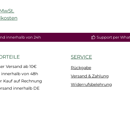
)
. MwSt.
dkosten
nd innerhalb von 24h
Support per Wha
ORTEILE
SERVICE
er Versand ab 10€
Rückgabe
 innerhalb von 48h
Versand & Zahlung
 Kauf auf Rechnung
Widerrufsbelehrung
ersand innerhalb DE