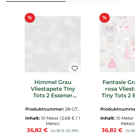
Produktgalerie überspringen
Rabatt
Rabatt
%
%
Himmel Grau
Fantasie G
Vliestapete Tiny
rosa Vlies
Tots 2 Essener
Tiny Tots 2 
G78352
G7837
Produktnummer:
28-G78
Produktnumme
352.1M
370.1M
Inhalt:
10 Meter
(3,68 € / 1
Inhalt:
10 Meter
Meter)
Meter)
Verkaufspreis:
Regulärer Preis:
Verkaufsprei
Regul
36,82 €
36,82 €
54,95 €
(32.99%
54,9