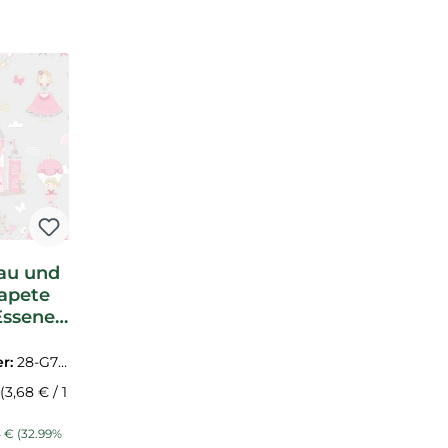
rau und
tapete
Essener
0
r:
28-G78
(3,68 € / 1
s:
ärer Preis:
5 €
(32.99%