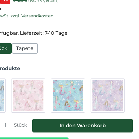
54,95 €
(96.74% gespart)
k
MwSt. zzgl. Versandkosten
fügbar, Lieferzeit: 7-10 Tage
ück
Tapete
Produkte
hl: Gib den gewünschten Wert ein oder benutze die Schaltfläche
Stück
In den Warenkorb