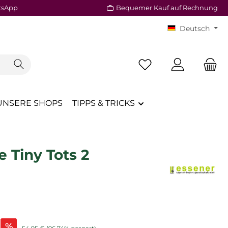
tsApp
Bequemer Kauf auf Rechnung
Deutsch
Du hast 0 Produkte a
UNSERE SHOPS
TIPPS & TRICKS
 Tiny Tots 2
is:
%
Regulärer Preis: