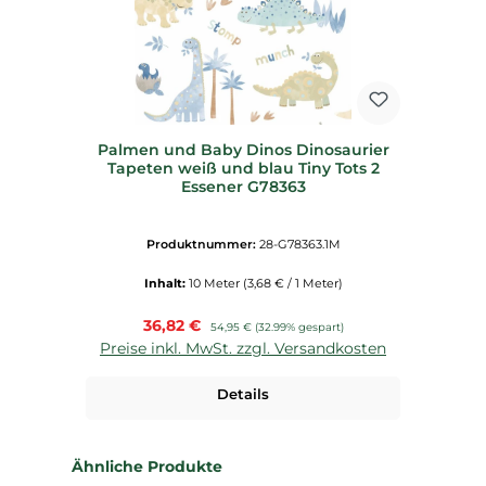
Palmen und Baby Dinos Dinosaurier
Tapeten weiß und blau Tiny Tots 2
Essener G78363
Produktnummer:
28-G78363.1M
Inhalt:
10 Meter
(3,68 € / 1 Meter)
Verkaufspreis:
36,82 €
Regulärer Preis:
54,95 €
(32.99% gespart)
Preise inkl. MwSt. zzgl. Versandkosten
Details
Produktgalerie überspringen
Ähnliche Produkte