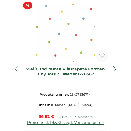
Rabatt
%
%
Weiß und bunte Vliestapete Formen
K
Tiny Tots 2 Essener G78367
Produktnummer:
28-G78367.1M
Inhalt:
10 Meter
(3,68 € / 1 Meter)
Verkaufspreis:
36,82 €
Regulärer Preis:
54,95 €
(32.99% gespart)
Preise inkl. MwSt. zzgl. Versandkosten
P