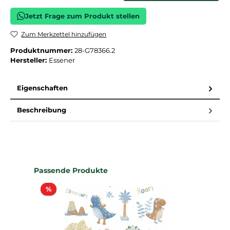
Jetzt Frage zum Produkt stellen
Zum Merkzettel hinzufügen
Produktnummer:
28-G78366.2
Hersteller:
Essener
Eigenschaften
Beschreibung
Produktgalerie überspringen
Passende Produkte
Rabatt
%