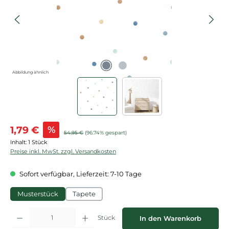
Abbildung ähnlich
Verkaufspreis:
1,79 €
%
Regulärer Preis:
54,95 €
(96.74% gespart)
Inhalt:
1 Stück
Preise inkl. MwSt. zzgl. Versandkosten
Sofort verfügbar, Lieferzeit: 7-10 Tage
Musterstück
Tapete
Produkt Anzahl: Gib den gewünschten Wert ein oder benutze die Schaltflächen
Stück
In den Warenkorb