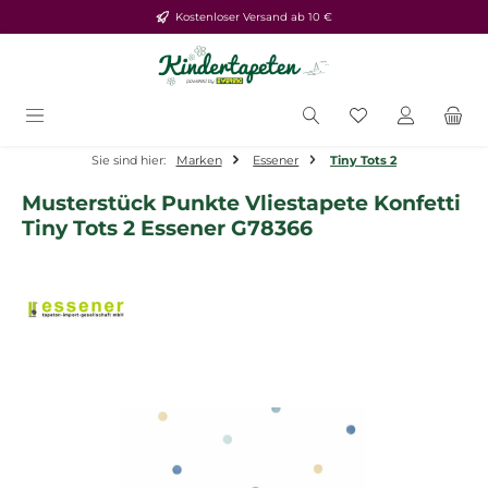
Kostenloser Versand ab 10 €
Zum Hauptinhalt springen
Du hast 0 Produ
Sie sind hier:
Marken
Essener
Tiny Tots 2
Musterstück Punkte Vliestapete Konfetti
Tiny Tots 2 Essener G78366
Bildergalerie überspringen