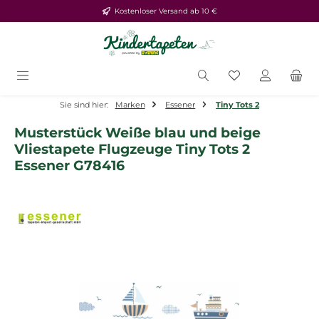
Kostenloser Versand ab 10 €
Zum Hauptinhalt springen
Du hast 0 Produ
Sie sind hier:
Marken
Essener
Tiny Tots 2
Musterstück Weiße blau und beige
Vliestapete Flugzeuge Tiny Tots 2
Essener G78416
Bildergalerie überspringen