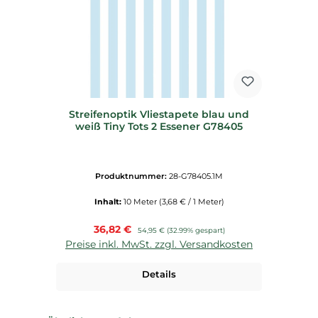
Streifenoptik Vliestapete blau und
weiß Tiny Tots 2 Essener G78405
Produktnummer:
28-G78405.1M
Inhalt:
10 Meter
(3,68 € / 1 Meter)
Verkaufspreis:
36,82 €
Regulärer Preis:
54,95 €
(32.99% gespart)
Preise inkl. MwSt. zzgl. Versandkosten
Details