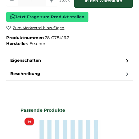
Stück
In den Warenkorb
Jetzt Frage zum Produkt stellen
Zum Merkzettel hinzufügen
Produktnummer:
28-G78416.2
Hersteller:
Essener
Eigenschaften
Beschreibung
Produktgalerie überspringen
Passende Produkte
Rabatt
%