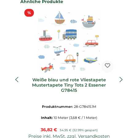
Produktgalerie überspringen
Ähnliche Produkte
Rabatt
%
%
Weiße blau und rote Vliestapete
Ki
Mustertapete Tiny Tots 2 Essener
G78415
Produktnummer:
28-G78415.1M
Inhalt:
10 Meter
(3,68 € / 1 Meter)
Verkaufspreis:
36,82 €
Regulärer Preis:
54,95 €
(32.99% gespart)
Preise inkl. MwSt. zzgl. Versandkosten
P