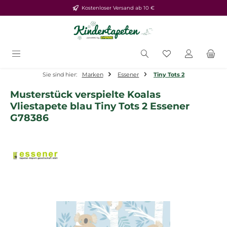
Kostenloser Versand ab 10 €
Zum Hauptinhalt springen
Du hast 0 Produ
Sie sind hier:
Marken
Essener
Tiny Tots 2
Musterstück verspielte Koalas
Vliestapete blau Tiny Tots 2 Essener
G78386
Bildergalerie überspringen