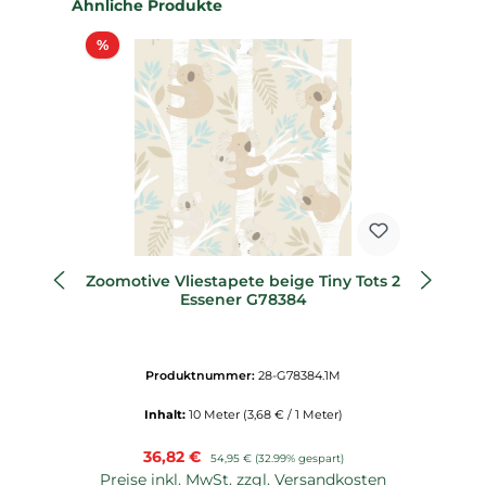
Produktgalerie überspringen
Ähnliche Produkte
Rabatt
%
%
Zoomotive Vliestapete beige Tiny Tots 2
Ko
Essener G78384
Produktnummer:
28-G78384.1M
Inhalt:
10 Meter
(3,68 € / 1 Meter)
Verkaufspreis:
36,82 €
Regulärer Preis:
54,95 €
(32.99% gespart)
Preise inkl. MwSt. zzgl. Versandkosten
P