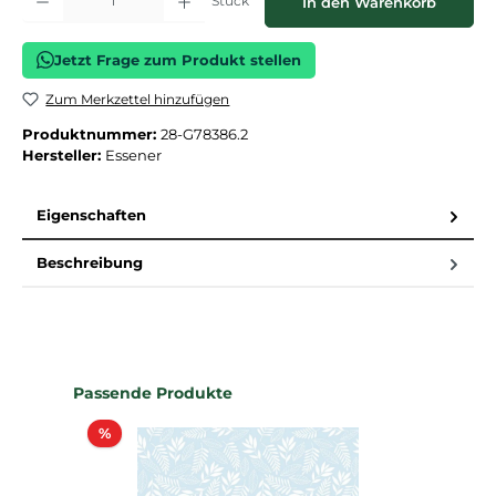
Stück
In den Warenkorb
Jetzt Frage zum Produkt stellen
Zum Merkzettel hinzufügen
Produktnummer:
28-G78386.2
Hersteller:
Essener
Eigenschaften
Beschreibung
Produktgalerie überspringen
Passende Produkte
Rabatt
%