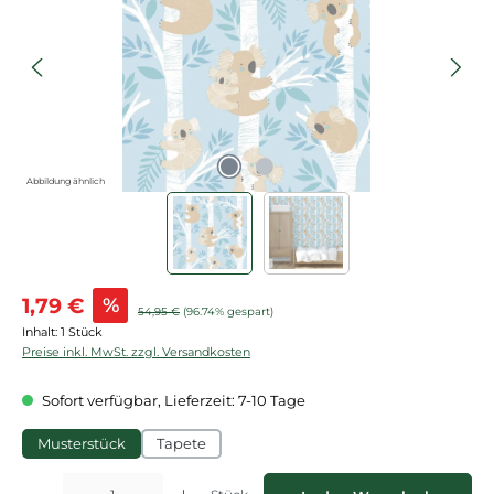
Abbildung ähnlich
Verkaufspreis:
1,79 €
%
Regulärer Preis:
54,95 €
(96.74% gespart)
Inhalt:
1 Stück
Preise inkl. MwSt. zzgl. Versandkosten
Sofort verfügbar, Lieferzeit: 7-10 Tage
Musterstück
Tapete
Produkt Anzahl: Gib den gewünschten Wert ein oder benutze die Schaltflächen