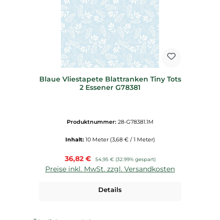
Blaue Vliestapete Blattranken Tiny Tots
2 Essener G78381
Produktnummer:
28-G78381.1M
Inhalt:
10 Meter
(3,68 € / 1 Meter)
Verkaufspreis:
36,82 €
Regulärer Preis:
54,95 €
(32.99% gespart)
Preise inkl. MwSt. zzgl. Versandkosten
Details