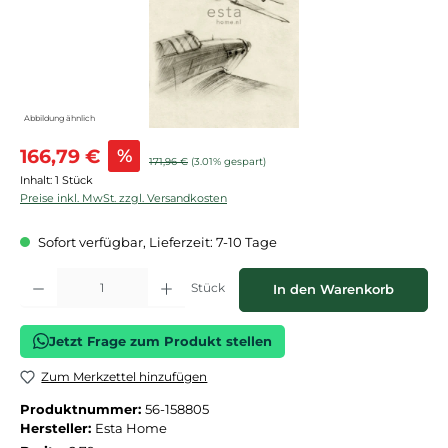
Abbildung ähnlich
Verkaufspreis:
166,79 €
%
Regulärer Preis:
171,96 €
(3.01% gespart)
Inhalt:
1 Stück
Preise inkl. MwSt. zzgl. Versandkosten
Sofort verfügbar, Lieferzeit: 7-10 Tage
Produkt Anzahl: Gib den gewünschten Wert ein oder benutze die Schaltflächen
Stück
In den Warenkorb
Jetzt Frage zum Produkt stellen
Zum Merkzettel hinzufügen
Produktnummer:
56-158805
Hersteller:
Esta Home