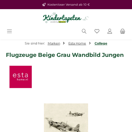
Kostenloser Versand ab 10 €
Zum Hauptinhalt springen
Du hast 0 Produ
Sie sind hier:
Marken
Esta Home
College
Flugzeuge Beige Grau Wandbild Jungen
Bildergalerie überspringen