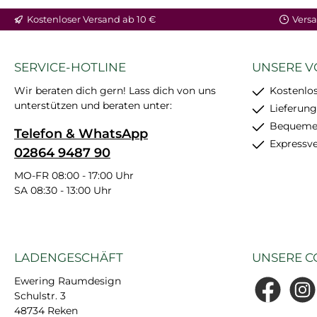
In den Warenkorb
Kostenloser Versand ab 10 €
Versa
SERVICE-HOTLINE
UNSERE V
Wir beraten dich gern! Lass dich von uns
Kostenlos
unterstützen und beraten unter:
Lieferung
Bequemer
Telefon & WhatsApp
Expressv
02864 9487 90
MO-FR 08:00 - 17:00 Uhr
SA 08:30 - 13:00 Uhr
LADENGESCHÄFT
UNSERE C
Ewering Raumdesign
Schulstr. 3
Facebook
Insta
48734 Reken