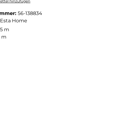
ttel hinzufügen
ummer:
56-138834
Esta Home
05 m
3 m