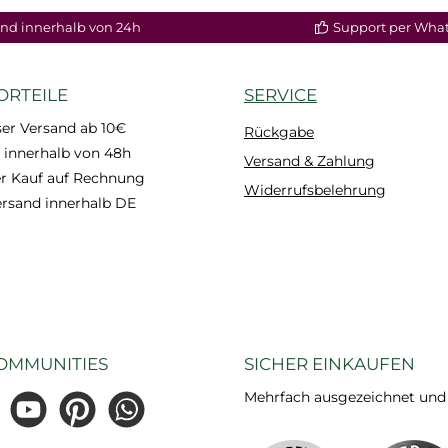
In de
nd innerhalb von 24h
Support per Wha
ORTEILE
SERVICE
er Versand ab 10€
Rückgabe
 innerhalb von 48h
Versand & Zahlung
 Kauf auf Rechnung
Widerrufsbelehrung
ersand innerhalb DE
OMMUNITIES
SICHER EINKAUFEN
Mehrfach ausgezeichnet und ze
gram
YouTube
Pinterest
WhatsApp