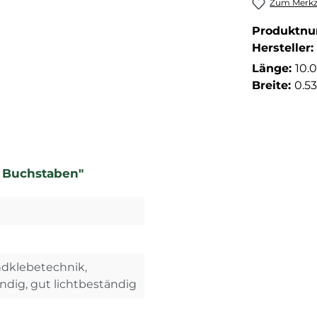
Zum Merkze
Produktn
Hersteller:
Länge:
10.
Breite:
0.5
n Buchstaben"
ndklebetechnik,
dig, gut lichtbeständig