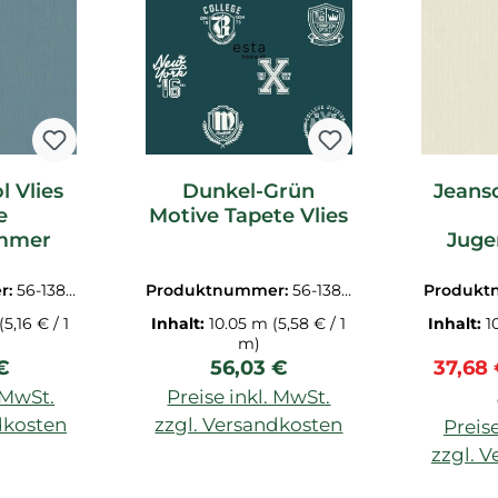
l Vlies
Dunkel-Grün
Jeans
e
Motive Tapete Vlies
mmer
Jug
r:
56-1388
Produktnummer:
56-1388
Produkt
25
(5,16 € / 1
Inhalt:
10.05 m
(5,58 € / 1
Inhalt:
1
m)
rer Preis:
Regulärer Preis:
Verkau
€
56,03 €
37,68
. MwSt.
Preise inkl. MwSt.
dkosten
zzgl. Versandkosten
Preise
zzgl. 
enkorb
In den Warenkorb