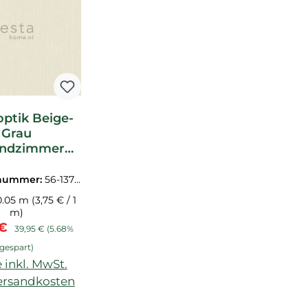
optik Beige-
Grau
endzimmer
Vlies
nummer:
56-1377
32
0.05 m
(3,75 € / 1
m)
fspreis:
Regulärer Preis:
 €
39,95 €
(5.68%
gespart)
 inkl. MwSt.
Versandkosten