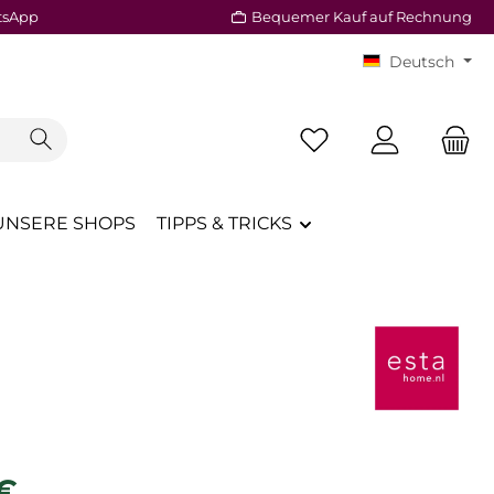
tsApp
Bequemer Kauf auf Rechnung
Deutsch
Du hast 0 Produkte a
UNSERE SHOPS
TIPPS & TRICKS
reis:
 €