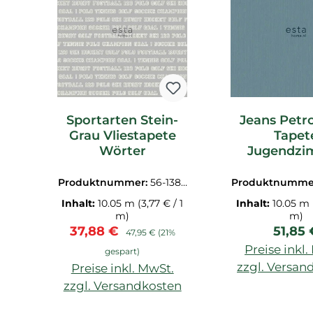
Sportarten Stein-
Jeans Petro
Grau Vliestapete
Tapet
Wörter
Jugendzi
Produktnummer:
56-1388
Produktnumme
02
09
Inhalt:
10.05 m
(3,77 € / 1
Inhalt:
10.05 m
m)
m)
Verkaufspreis:
Regulärer Preis:
Regulä
37,88 €
51,85 
47,95 €
(21%
Preise inkl
gespart)
zzgl. Versan
Preise inkl. MwSt.
zzgl. Versandkosten
In den War