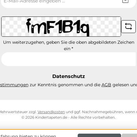
Mail-
Adresse
*
Um weiterzugehen, geben Sie die oben abgebildeten Zeichen
ein
*
Datenschutz
estimmungen
zur Kenntnis genommen und die
AGB
gelesen und
. Mehrwertsteuer zzgl.
Versandkosten
und ggf. Nachnahmegebühren, wenn n
© 2026 Kindertapeten.de - Alle Rechte vorbehalten.
fahrung bieten zu können.