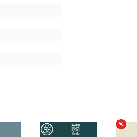
Raba
%