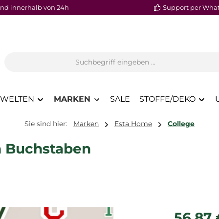
nd innerhalb von 24h
Support per Wha
WELTEN
MARKEN
SALE
STOFFE/DEKO
Sie sind hier:
Marken
Esta Home
College
en Buchstaben
Regulärer P
56,87