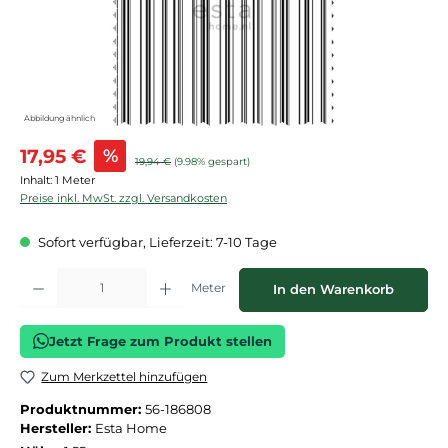
Abbildung ähnlich
Verkaufspreis:
17,95 €
%
Regulärer Preis:
19,94 €
(9.98% gespart)
Inhalt:
1 Meter
Preise inkl. MwSt. zzgl. Versandkosten
Sofort verfügbar, Lieferzeit: 7-10 Tage
Produkt Anzahl: Gib den gewünschten Wert ein oder benutze die Schaltflächen
Meter
In den Warenkorb
Jetzt Frage zum Produkt stellen
Zum Merkzettel hinzufügen
Produktnummer:
56-186808
Hersteller:
Esta Home