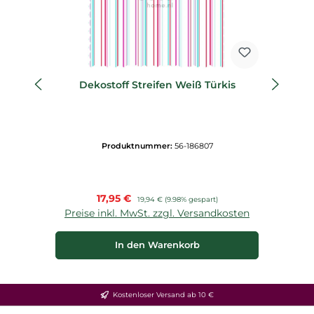
Dekostoff Streifen Weiß Türkis
De
Produktnummer:
56-186807
Verkaufspreis:
17,95 €
Regulärer Preis:
19,94 €
(9.98% gespart)
Preise inkl. MwSt. zzgl. Versandkosten
P
In den Warenkorb
Kostenloser Versand ab 10 €