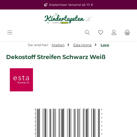
Kostenloser Versand ab 10 €
Zum Hauptinhalt springen
Du hast 0 Produ
Sie sind hier:
Marken
Esta Home
Love
Dekostoff Streifen Schwarz Weiß
Bildergalerie überspringen