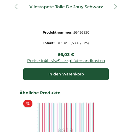
Vliestapete Toile De Jouy Schwarz
Produktnummer:
56-136820
Inhalt:
10.05 m
(5,58 € / 1 m)
Regulärer Preis:
56,03 €
Preise inkl. MwSt. zzgl. Versandkosten
P
In den Warenkorb
Produktgalerie überspringen
Ähnliche Produkte
Rabatt
%
%