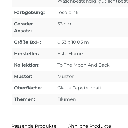
Waschbeständig, gut lichtbes
Farbgebung:
rose pink
Gerader
53 cm
Ansatz:
Größe BxH:
0,53 x 10,05 m
Hersteller:
Esta Home
Kollektion:
To The Moon And Back
Muster:
Muster
Oberfläche:
Glatte Tapete, matt
Themen:
Blumen
Passende Produkte
Ähnliche Produkte