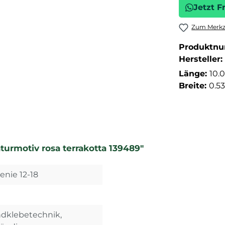
Jetzt F
Zum Merkze
Produktn
Hersteller:
Länge:
10.
Breite:
0.5
turmotiv rosa terrakotta 139489"
enie 12-18
ndklebetechnik,