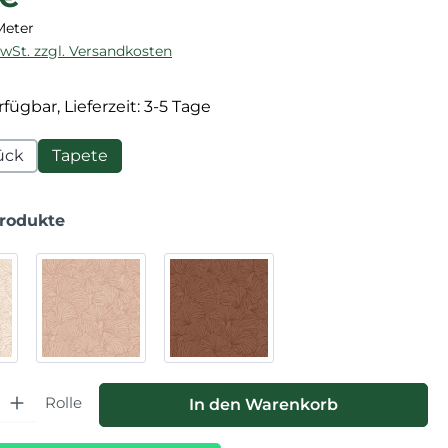
Meter
MwSt. zzgl. Versandkosten
fügbar, Lieferzeit: 3-5 Tage
ück
Tapete
Produkte
hl: Gib den gewünschten Wert ein oder benutze die Schaltfläche
Rolle
In den Warenkorb