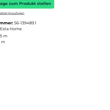
rage zum Produkt stellen
ttel hinzufügen
ummer:
56-139489.1
Esta Home
05 m
3 m