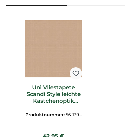
Produktgalerie überspringen
Uni Vliestapete
Scandi Style leichte
Kästchenoptik
hellbraun
Produktnummer:
56-1394
73
Regulärer Preis:
42,95 €