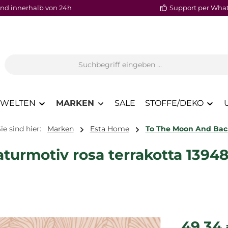
nd innerhalb von 24h
Support per Wha
WELTEN
MARKEN
SALE
STOFFE/DEKO
ie sind hier:
Marken
Esta Home
To The Moon And Bac
aturmotiv rosa terrakotta 1394
Regulärer P
49,34