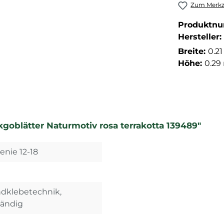
Zum Merkze
Produktn
Hersteller:
Breite:
0.2
Höhe:
0.29
goblätter Naturmotiv rosa terrakotta 139489"
enie 12-18
ndklebetechnik,
tändig