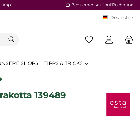
tsApp
Bequemer Kauf auf Rechnung
Deutsch
Du hast 0 Produkte a
UNSERE SHOPS
TIPPS & TRICKS
k
rakotta 139489
reis:
€