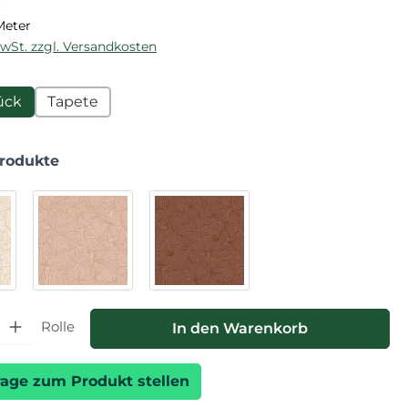
Meter
MwSt. zzgl. Versandkosten
ück
Tapete
Produkte
hl: Gib den gewünschten Wert ein oder benutze die Schaltfläche
Rolle
In den Warenkorb
rage zum Produkt stellen