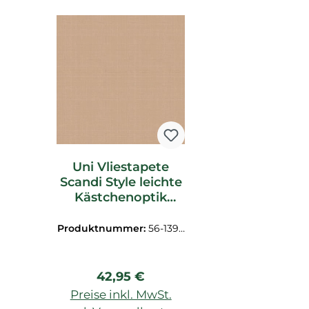
Produktgalerie überspringen
Uni Vliestapete
Scandi Style leichte
Kästchenoptik
hellbraun
Produktnummer:
56-1394
73
Regulärer Preis:
42,95 €
Preise inkl. MwSt.