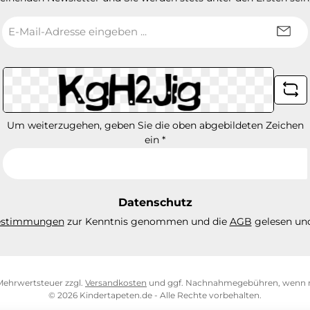
E-
Mail-
Adresse
*
Um weiterzugehen, geben Sie die oben abgebildeten Zeichen
ein
*
Datenschutz
estimmungen
zur Kenntnis genommen und die
AGB
gelesen und
. Mehrwertsteuer zzgl.
Versandkosten
und ggf. Nachnahmegebühren, wenn n
© 2026 Kindertapeten.de - Alle Rechte vorbehalten.