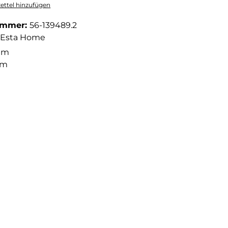
ttel hinzufügen
ummer:
56-139489.2
Esta Home
1 m
 m