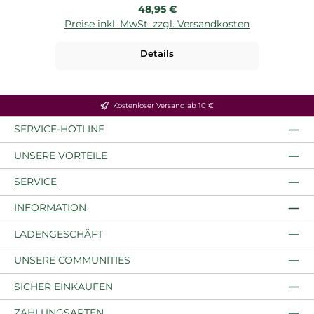
Regulärer Preis:
48,95 €
Preise inkl. MwSt. zzgl. Versandkosten
P
Details
Kostenloser Versand ab 10 €
SERVICE-HOTLINE
UNSERE VORTEILE
SERVICE
INFORMATION
LADENGESCHÄFT
UNSERE COMMUNITIES
SICHER EINKAUFEN
ZAHLUNGSARTEN