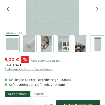
Abbildung ähnlich
Verkaufspreis:
5,00 €
%
Regulärer Preis:
48,95 €
(89.79% gespart)
Inhalt:
1 Stück
Preise inkl. MwSt. zzgl. Versandkosten
Maximale Muster-Bestellmenge: 2 Stück
Sofort verfügbar, Lieferzeit: 7-10 Tage
Musterstück
Tapete
Produkt Anzahl: Gib den gewünschten Wert ein oder benutze die Schaltflächen
Stück