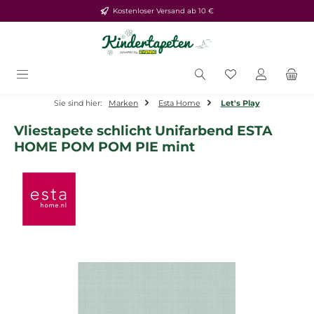
Kostenloser Versand ab 10 €
Zum Hauptinhalt springen
Du hast 0 Produ
Sie sind hier:
Marken
Esta Home
Let's Play
Vliestapete schlicht Unifarbend ESTA
HOME POM POM PIE mint
Bildergalerie überspringen