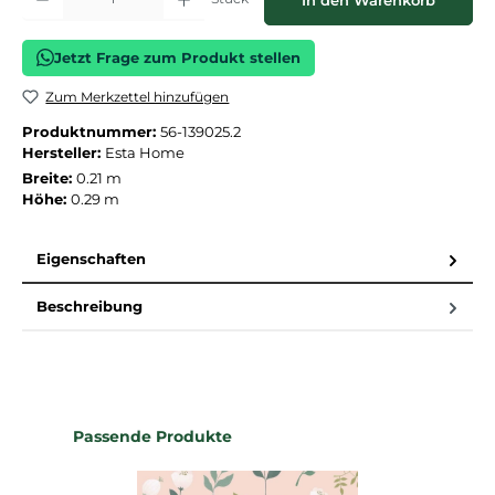
In den Warenkorb
Jetzt Frage zum Produkt stellen
Zum Merkzettel hinzufügen
Produktnummer:
56-139025.2
Hersteller:
Esta Home
Breite:
0.21 m
Höhe:
0.29 m
Eigenschaften
Beschreibung
Produktgalerie überspringen
Passende Produkte