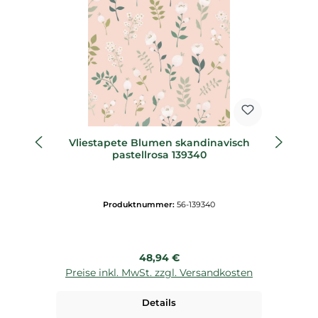
Vliestapete Blumen skandinavisch
Di
pastellrosa 139340
Produktnummer:
56-139340
Regulärer Preis:
48,94 €
Preise inkl. MwSt. zzgl. Versandkosten
P
Details