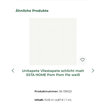
Produktgalerie überspringen
Ähnliche Produkte
Unitapete Vliestapete schlicht matt
ESTA HOME Pom Pom Pie weiß
Produktnummer:
56-139022
Inhalt:
10.05 m
(4,87 € / 1 m)