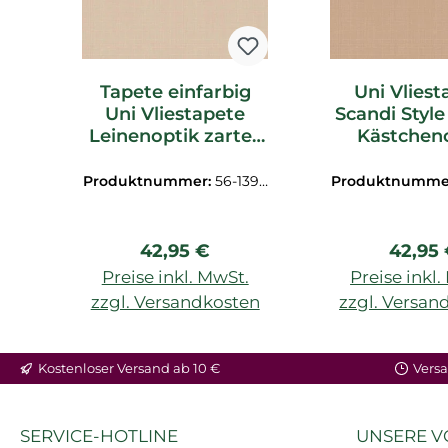
Tapete einfarbig
Uni Vliest
Uni Vliestapete
Scandi Style
Leinenoptik zartes
Kästchen
beige
hellbra
Produktnummer:
56-1394
Produktnumme
72
73
Regulärer Preis:
Regulä
42,95 €
42,95
Preise inkl. MwSt.
Preise inkl
zzgl. Versandkosten
zzgl. Versan
Kostenloser Versand ab 10 €
Versa
SERVICE-HOTLINE
UNSERE V