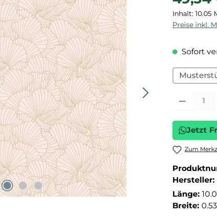
Inhalt:
10.05 
Preise inkl. 
Sofort ver
Musterst
Produkt Anza
Jetzt F
Zum Merkze
Produktn
Hersteller:
Länge:
10.
Breite:
0.5