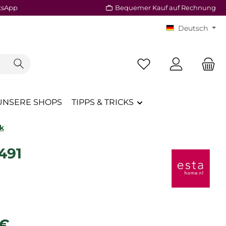
tsApp
Bequemer Kauf auf Rechnung
Deutsch
Du hast 0 Produkte a
UNSERE SHOPS
TIPPS & TRICKS
k
491
reis:
 €