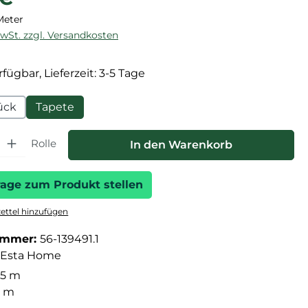
Meter
MwSt. zzgl. Versandkosten
fügbar, Lieferzeit: 3-5 Tage
ück
Tapete
hl: Gib den gewünschten Wert ein oder benutze die Schaltfläche
Rolle
In den Warenkorb
rage zum Produkt stellen
ttel hinzufügen
ummer:
56-139491.1
Esta Home
05 m
3 m