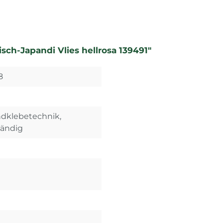
sch-Japandi Vlies hellrosa 139491"
8
ndklebetechnik,
tändig