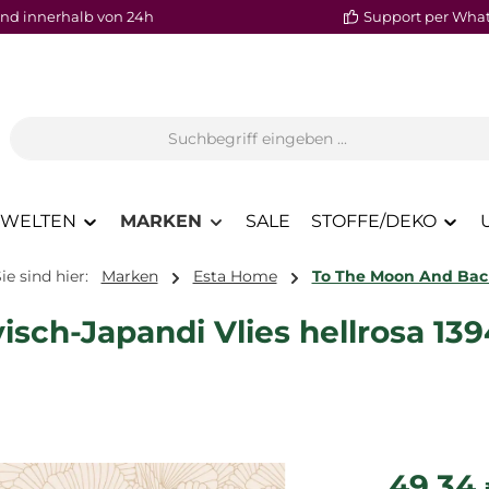
nd innerhalb von 24h
Support per Wha
WELTEN
MARKEN
SALE
STOFFE/DEKO
ie sind hier:
Marken
Esta Home
To The Moon And Bac
isch-Japandi Vlies hellrosa 139
Regulärer P
49,34