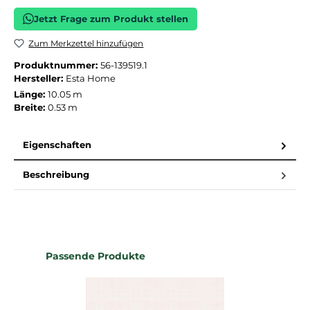
Jetzt Frage zum Produkt stellen
Zum Merkzettel hinzufügen
Produktnummer:
56-139519.1
Hersteller:
Esta Home
Länge:
10.05 m
Breite:
0.53 m
Eigenschaften
Beschreibung
Produktgalerie überspringen
Passende Produkte