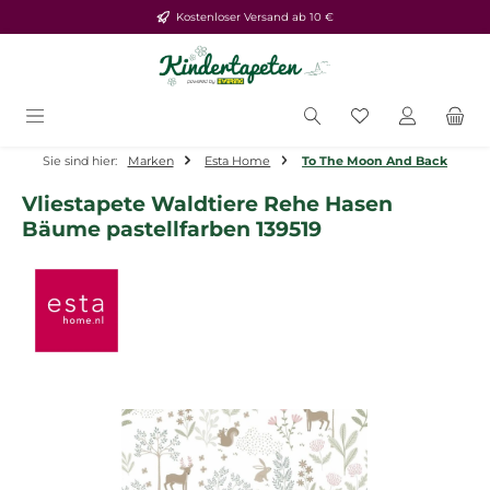
Kostenloser Versand ab 10 €
Zum Hauptinhalt springen
Du hast 0 Produ
Sie sind hier:
Marken
Esta Home
To The Moon And Back
Vliestapete Waldtiere Rehe Hasen
Bäume pastellfarben 139519
Bildergalerie überspringen