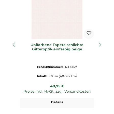
Unifarbene Tapete schlichte
Vl
Gitteroptik einfarbig beige
Produktnummer:
56-139023
Inhalt:
10.05 m
(4,87 € / 1 m)
Regulärer Preis:
48,95 €
Preise inkl. MwSt. zzgl. Versandkosten
P
Details