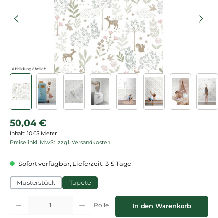
Abbildung ähnlich
Regulärer Preis:
50,04 €
Inhalt:
10.05 Meter
Preise inkl. MwSt. zzgl. Versandkosten
Sofort verfügbar, Lieferzeit: 3-5 Tage
Musterstück
Tapete
Produkt Anzahl: Gib den gewünschten Wert ein oder benutze die Schaltflächen
Rolle
In den Warenkorb