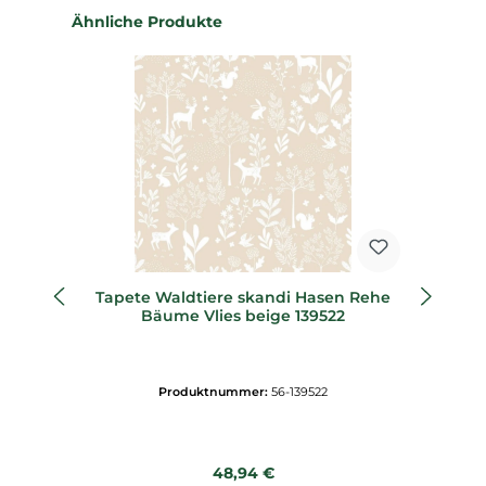
Produktgalerie überspringen
Ähnliche Produkte
Tapete Waldtiere skandi Hasen Rehe
W
Bäume Vlies beige 139522
Produktnummer:
56-139522
Regulärer Preis:
48,94 €