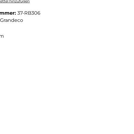
ttel hinzufügen
ummer:
37-RB306
Grandeco
 m