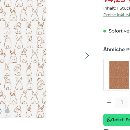
Inhalt:
1 Stüc
Preise inkl. 
Sofort ver
Ähnliche 
Produkt Anza
Jetzt F