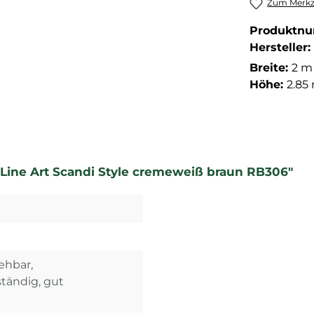
Zum Merkze
Produktn
Hersteller:
Breite:
2 m
Höhe:
2.85
Line Art Scandi Style cremeweiß braun RB306"
iehbar,
tändig, gut