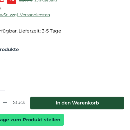
99,00 €
(25% gespart)
k
MwSt. zzgl. Versandkosten
fügbar, Lieferzeit: 3-5 Tage
Produkte
hl: Gib den gewünschten Wert ein oder benutze die Schaltfläche
Stück
In den Warenkorb
rage zum Produkt stellen