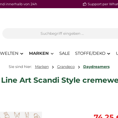
nd innerhalb von 24h
Support per Wha
WELTEN
MARKEN
SALE
STOFFE/DEKO
Sie sind hier:
Marken
Grandeco
Daydreamers
Line Art Scandi Style cremew
Verkaufspre
74,25 