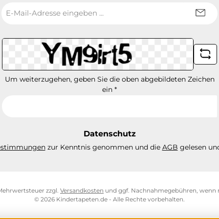
E-
Mail-
Adresse
*
Um weiterzugehen, geben Sie die oben abgebildeten Zeichen
ein
*
Datenschutz
estimmungen
zur Kenntnis genommen und die
AGB
gelesen und
. Mehrwertsteuer zzgl.
Versandkosten
und ggf. Nachnahmegebühren, wenn n
© 2026 Kindertapeten.de - Alle Rechte vorbehalten.