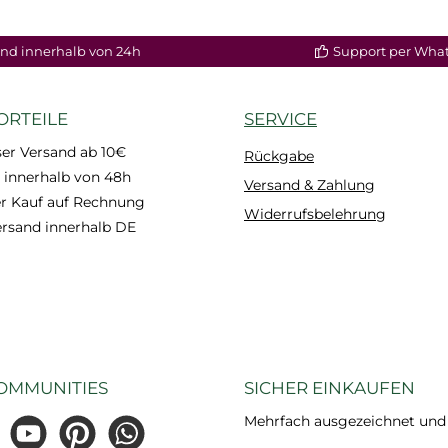
nd innerhalb von 24h
Support per Wha
ORTEILE
SERVICE
er Versand ab 10€
Rückgabe
 innerhalb von 48h
Versand & Zahlung
 Kauf auf Rechnung
Widerrufsbelehrung
ersand innerhalb DE
OMMUNITIES
SICHER EINKAUFEN
Mehrfach ausgezeichnet und ze
gram
YouTube
Pinterest
WhatsApp