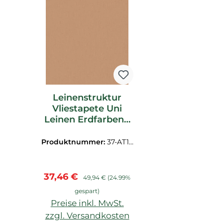
Leinenstruktur
Vliestapete Uni
Leinen Erdfarbend
AT1020
Produktnummer:
37-AT10
20
Verkaufspreis:
Regulärer Preis:
37,46 €
49,94 €
(24.99%
gespart)
Preise inkl. MwSt.
zzgl. Versandkosten