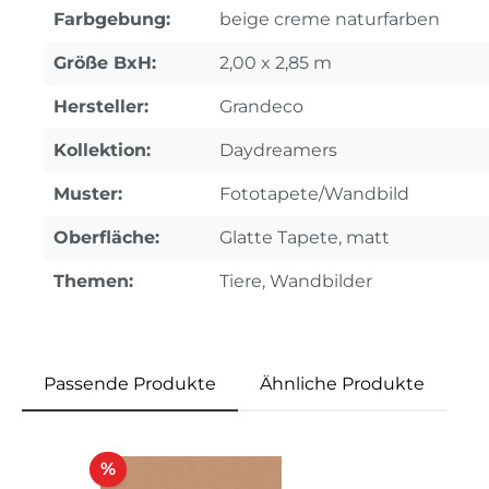
Farbgebung:
beige creme naturfarben
Größe BxH:
2,00 x 2,85 m
Hersteller:
Grandeco
Kollektion:
Daydreamers
Muster:
Fototapete/Wandbild
Oberfläche:
Glatte Tapete, matt
Themen:
Tiere, Wandbilder
Passende Produkte
Ähnliche Produkte
Produktgalerie überspringen
Rabatt
%