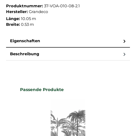
Produktnummer:
37-VOA-010-08-2.1
Hersteller:
Grandeco
Länge:
10.05 m
Breite:
0.53 m
Eigenschaften
Beschreibung
Produktgalerie überspringen
Passende Produkte