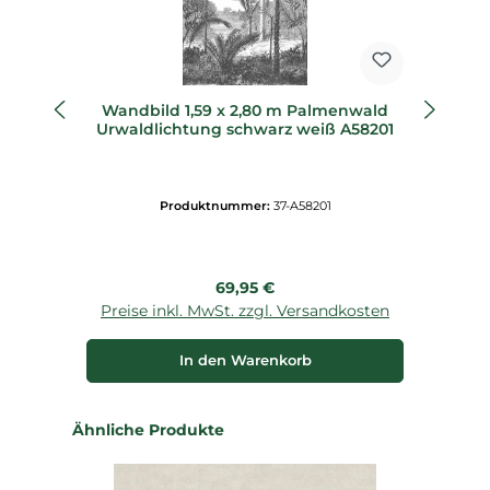
Wandbild 1,59 x 2,80 m Palmenwald
Urwaldlichtung schwarz weiß A58201
Produktnummer:
37-A58201
Regulärer Preis:
69,95 €
Preise inkl. MwSt. zzgl. Versandkosten
P
In den Warenkorb
Produktgalerie überspringen
Ähnliche Produkte