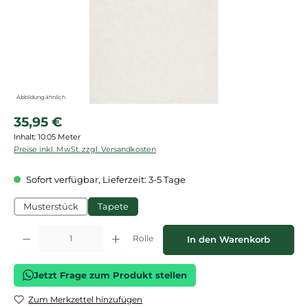
Abbildung ähnlich
Regulärer Preis:
35,95 €
Inhalt:
10.05 Meter
Preise inkl. MwSt. zzgl. Versandkosten
Sofort verfügbar, Lieferzeit: 3-5 Tage
Musterstück
Tapete
Produkt Anzahl: Gib den gewünschten Wert ein oder benutze die Schaltflächen
Rolle
In den Warenkorb
Jetzt Frage zum Produkt stellen
Zum Merkzettel hinzufügen