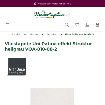
Kostenloser Versand ab 10 €
Zum Hauptinhalt springen
Du hast 0 Produ
Sie sind hier:
Marken
Grandeco
Eine Rolle ein Motiv 2
Vliestapete Uni Patina effekt Struktur
hellgrau VOA-010-08-2
Bildergalerie überspringen