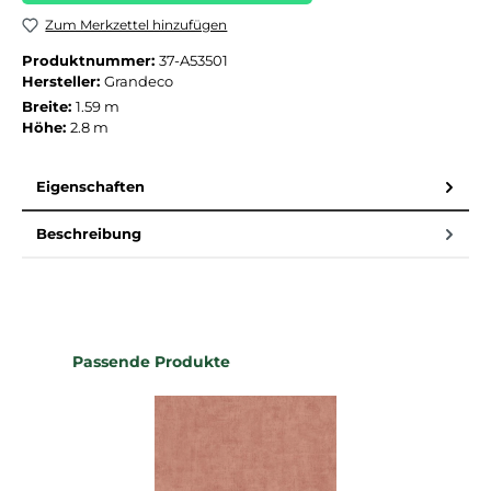
Zum Merkzettel hinzufügen
Produktnummer:
37-A53501
Hersteller:
Grandeco
Breite:
1.59 m
Höhe:
2.8 m
Eigenschaften
Beschreibung
Produktgalerie überspringen
Passende Produkte