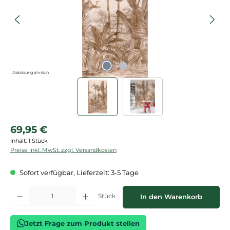
Abbildung ähnlich
Regulärer Preis:
69,95 €
Inhalt:
1 Stück
Preise inkl. MwSt. zzgl. Versandkosten
Sofort verfügbar, Lieferzeit: 3-5 Tage
Produkt Anzahl: Gib den gewünschten Wert ein oder benutze die Schaltflächen
Stück
In den Warenkorb
Jetzt Frage zum Produkt stellen