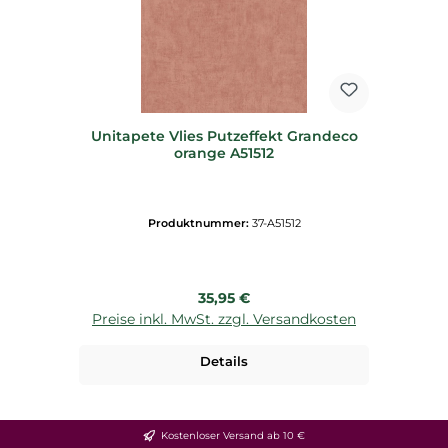
Unitapete Vlies Putzeffekt Grandeco
orange A51512
Produktnummer:
37-A51512
Regulärer Preis:
35,95 €
Preise inkl. MwSt. zzgl. Versandkosten
Details
Kostenloser Versand ab 10 €