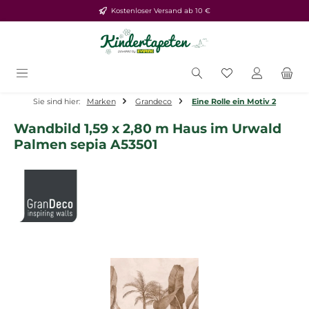
Kostenloser Versand ab 10 €
Zum Hauptinhalt springen
Du hast 0 Produ
Sie sind hier:
Marken
Grandeco
Eine Rolle ein Motiv 2
Wandbild 1,59 x 2,80 m Haus im Urwald
Palmen sepia A53501
Bildergalerie überspringen