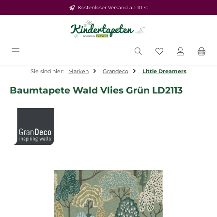
Kostenloser Versand ab 10 €
Zum Hauptinhalt springen
Du hast 0 Produ
Sie sind hier:
Marken
Grandeco
Little Dreamers
Baumtapete Wald Vlies Grün LD2113
Bildergalerie überspringen