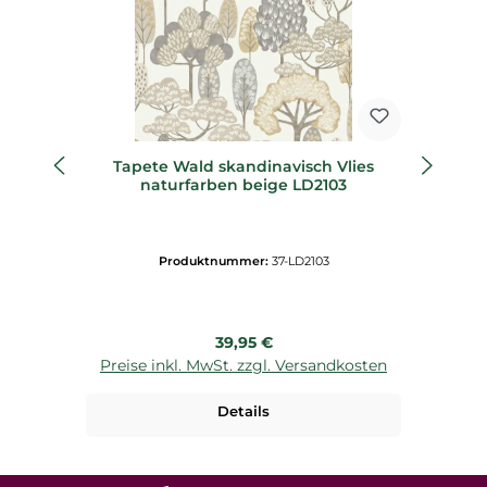
Tapete Wald skandinavisch Vlies
Wa
naturfarben beige LD2103
Produktnummer:
37-LD2103
Regulärer Preis:
39,95 €
Preise inkl. MwSt. zzgl. Versandkosten
P
Details