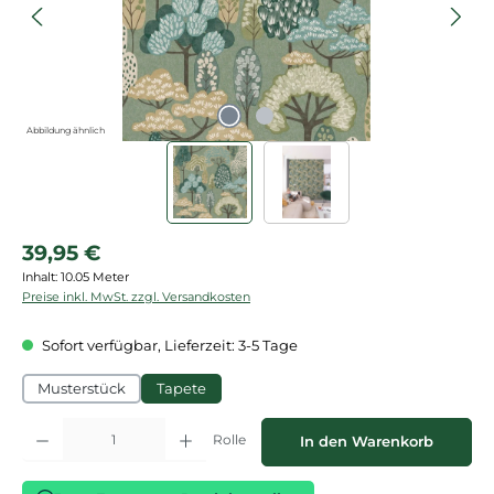
Abbildung ähnlich
Regulärer Preis:
39,95 €
Inhalt:
10.05 Meter
Preise inkl. MwSt. zzgl. Versandkosten
Sofort verfügbar, Lieferzeit: 3-5 Tage
Musterstück
Tapete
Produkt Anzahl: Gib den gewünschten Wert ein oder benutze die Schaltflächen
Rolle
In den Warenkorb