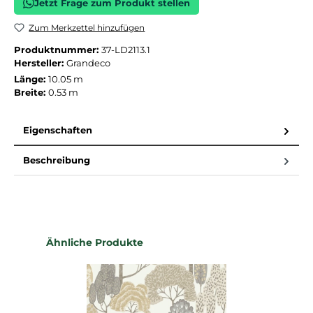
Jetzt Frage zum Produkt stellen
Zum Merkzettel hinzufügen
Produktnummer:
37-LD2113.1
Hersteller:
Grandeco
Länge:
10.05 m
Breite:
0.53 m
Eigenschaften
Beschreibung
Produktgalerie überspringen
Ähnliche Produkte