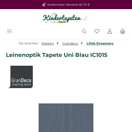
Kostenloser Versand ab 10 €
Zum Hauptinhalt springen
Du hast 0 Produ
Sie sind hier:
Marken
Grandeco
Little Dreamers
Leinenoptik Tapete Uni Blau IC1015
Bildergalerie überspringen