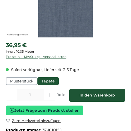
Abbildung ähnlich
Regulärer Preis:
36,95 €
Inhalt:
10.05 Meter
Preise inkl. MwSt. zzgl. Versandkosten
Sofort verfügbar, Lieferzeit: 3-5 Tage
Musterstück
Tapete
Produkt Anzahl: Gib den gewünschten Wert ein oder benutze die Schaltflächen
Rolle
In den Warenkorb
Jetzt Frage zum Produkt stellen
Zum Merkzettel hinzufügen
Produktnummer:
37-IC1015.1