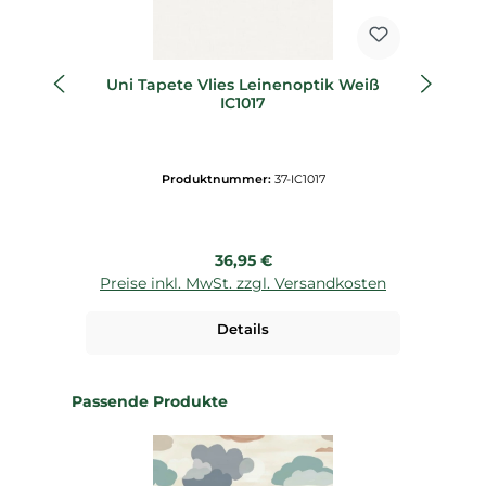
Uni Tapete Vlies Leinenoptik Weiß
IC1017
Produktnummer:
37-IC1017
Regulärer Preis:
36,95 €
Preise inkl. MwSt. zzgl. Versandkosten
P
Details
Produktgalerie überspringen
Passende Produkte