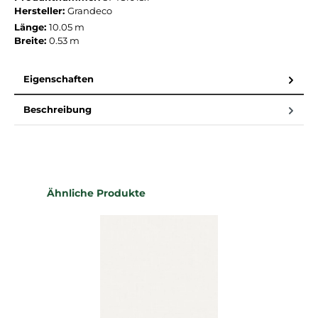
Hersteller:
Grandeco
Länge:
10.05 m
Breite:
0.53 m
Eigenschaften
Beschreibung
Produktgalerie überspringen
Ähnliche Produkte