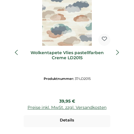
Wolkentapete Vlies pastellfarben
Ta
Creme LD2015
Produktnummer:
37-LD2015
Regulärer Preis:
39,95 €
Preise inkl. MwSt. zzgl. Versandkosten
P
Details