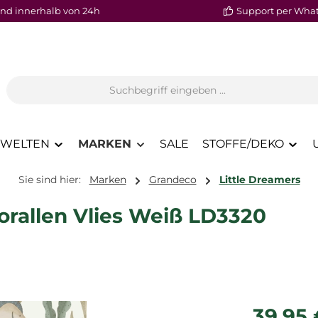
nd innerhalb von 24h
Support per Wha
WELTEN
MARKEN
SALE
STOFFE/DEKO
Sie sind hier:
Marken
Grandeco
Little Dreamers
orallen Vlies Weiß LD3320
Regulärer P
39,95