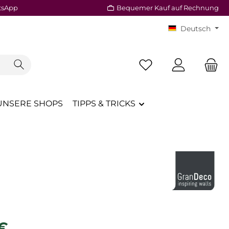
tsApp
Bequemer Kauf auf Rechnung
Deutsch
Du hast 0 Produkte a
UNSERE SHOPS
TIPPS & TRICKS
reis:
 €