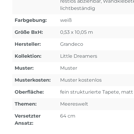
restlos abziehbar, Wandklebet
lichtbeständig
Farbgebung:
weiß
Größe BxH:
0,53 x 10,05 m
Hersteller:
Grandeco
Kollektion:
Little Dreamers
Muster:
Muster
Musterkosten:
Muster kostenlos
Oberfläche:
fein strukturierte Tapete, matt
Themen:
Meereswelt
Versetzter
64 cm
Ansatz: