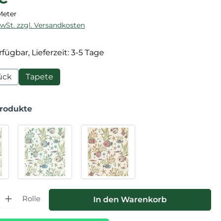
Meter
MwSt. zzgl. Versandkosten
fügbar, Lieferzeit: 3-5 Tage
ück
Tapete
Produkte
hl: Gib den gewünschten Wert ein oder benutze die Schaltfläche
Rolle
In den Warenkorb