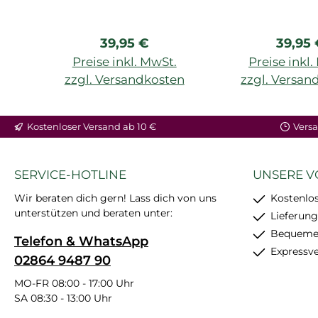
301
309
Regulärer Preis:
Regulä
39,95 €
39,95
Preise inkl. MwSt.
Preise inkl
zzgl. Versandkosten
zzgl. Versan
Kostenloser Versand ab 10 €
Versa
SERVICE-HOTLINE
UNSERE V
Wir beraten dich gern! Lass dich von uns
Kostenlos
unterstützen und beraten unter:
Lieferung
Bequemer
Telefon & WhatsApp
Expressv
02864 9487 90
MO-FR 08:00 - 17:00 Uhr
SA 08:30 - 13:00 Uhr