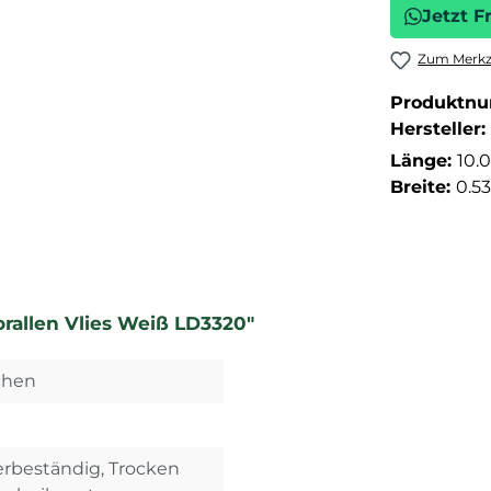
Jetzt F
Zum Merkze
Produktn
Hersteller:
Länge:
10.
Breite:
0.5
rallen Vlies Weiß LD3320"
dchen
rbeständig, Trocken