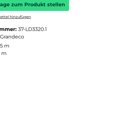
rage zum Produkt stellen
ttel hinzufügen
ummer:
37-LD3320.1
Grandeco
05 m
3 m