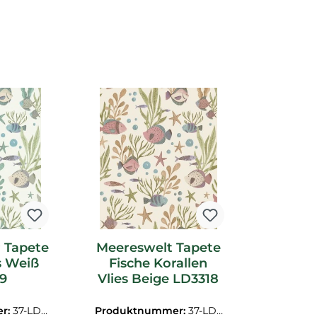
 Tapete
Meereswelt Tapete
s Weiß
Fische Korallen
9
Vlies Beige LD3318
r:
37-LD3
Produktnummer:
37-LD3