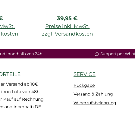
318
rer Preis:
Regulärer Preis:
 €
39,95 €
. MwSt.
Preise inkl. MwSt.
dkosten
zzgl. Versandkosten
nd innerhalb von 24h
Support per Wha
ORTEILE
SERVICE
er Versand ab 10€
Rückgabe
 innerhalb von 48h
Versand & Zahlung
 Kauf auf Rechnung
Widerrufsbelehrung
ersand innerhalb DE